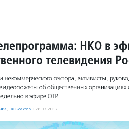
елепрограмма: НКО в эф
венного телевидения Ро
и некоммерческого сектора, активисты, руков
 видеосюжеты об общественных организациях 
едельно в эфире ОТР.
ение
,
НКО-сектор
·
28.07.2017