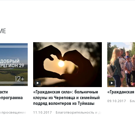
МЕ
асти
«Гражданская сила»: больничные
«Гражданская
лепрограмма
клоуны из Череповца и семейный
09.10.2017
·
Бл
подряд волонтеров из Туймазы
и просвещение
11.10.2017
·
Благотвори­тель­ность и доброволь­чест­во