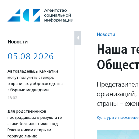
Перейти
к
содержанию
Новости
Новости
Наша т
05.08.2026
Общест
Автовладельцы Камчатки
могут получить стикеры
Представител
о правилах добрососедства
с бурыми медведями
организаций,
18:02
страны – ежен
Для родственников
Культура и просвещ
пострадавших в результате
атаки беспилотников под
Геленджиком открыли
горячую линию