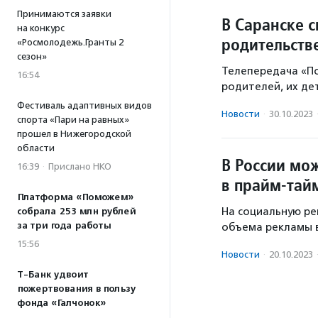
Принимаются заявки
В Саранске 
на конкурс
родительств
«Росмолодежь.Гранты 2
сезон»
Телепередача «По
16:54
родителей, их де
Фестиваль адаптивных видов
Новости
·
30.10.2023
спорта «Пари на равных»
прошел в Нижегородской
области
В России мо
16:39
·
Прислано НКО
в прайм-тай
Платформа «Поможем»
На социальную р
собрала 253 млн рублей
за три года работы
объема рекламы в
15:56
Новости
·
20.10.2023
Т-Банк удвоит
пожертвования в пользу
фонда «Галчонок»