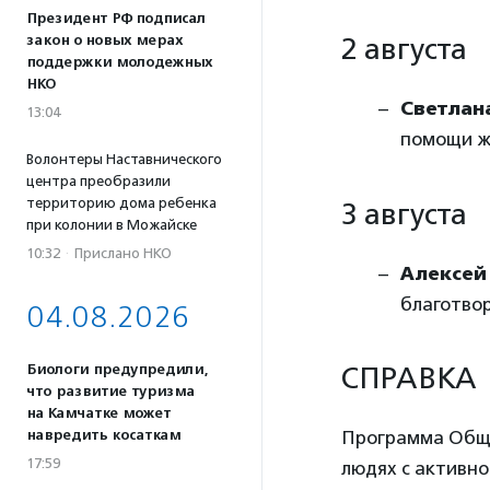
Президент РФ подписал
закон о новых мерах
2 августа
поддержки молодежных
НКО
Светлан
13:04
помощи ж
Волонтеры Наставнического
центра преобразили
территорию дома ребенка
3 августа
при колонии в Можайске
10:32
·
Прислано НКО
Алексей
благотво
04.08.2026
Биологи предупредили,
СПРАВКА
что развитие туризма
на Камчатке может
навредить косаткам
Программа Обще
17:59
людях с активно