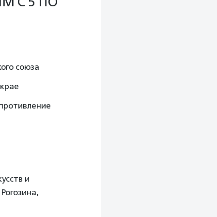
М С 5 ПО
кого союза
 крае
опротивление
усств и
Рогозина,