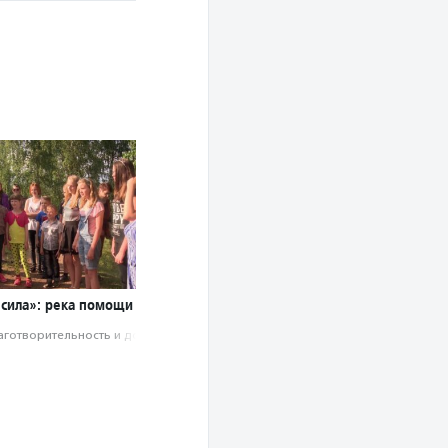
 сила»: река помощи
аготвори­тель­ность и доброволь­чест­во