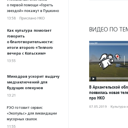
о первой помощи «Гореть
звездой» покажут в Пушкино
13:58
·
Прислано НКО
ВИДЕО ПО ТЕ
Как культура помогает
говорить
о благотворительности:
итоги второго «Теплого
вечера с Кольским»
13:55
Минздрав ускорит выдачу
медзаключений для
В Архангельской обл
будущих опекунов
появилась новая те
13:21
про НКО
07.05.2019
·
Культура 
РЭО готовит сервис
«Экопульс» для ликвидации
мусорных свалок
11:55