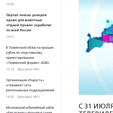
16:58
Портал поиска доноров
крови для животных
«Одной Крови» заработал
по всей России
16:53
В Тюменской области прошел
кубок по спортивному
ориентированию
«Тюменский формат-2026»
15:19
·
Прислано НКО
Организация «Радость»
открывает сеть
региональных подразделений
14:25
·
Прислано НКО
С 31 ИЮЛ
Московский юбилейный забег
«Без границ» прошел в стиле