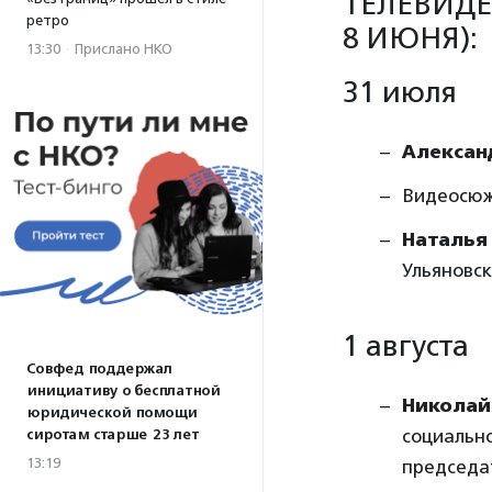
ТЕЛЕВИДЕ
ретро
8 ИЮНЯ):
13:30
·
Прислано НКО
31 июля
Алексан
Видеосюж
Наталья
Ульяновск
1 августа
Совфед поддержал
инициативу о бесплатной
Николай
юридической помощи
социально
сиротам старше 23 лет
13:19
председа