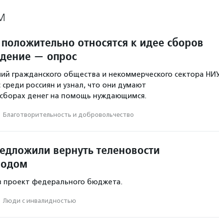
М
 положительно относятся к идее сборов
идение — опрос
ий гражданского общества и некоммерческого сектора НИ
 среди россиян и узнал, что они думают
 сборах денег на помощь нуждающимся.
·
Благотвори­тель­ность и доброволь­чест­во
редложили вернуть теленовости
водом
в проект федерального бюджета.
·
Люди с инвалидностью