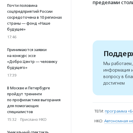
пределами столиц
Почти половина
соцпредприятий России
сосредоточена в 10 регионах
страны — фонд «Наше
будущее»
17:46
Принимаются заявки
Поддерж
на конкурс эссе
«Добро.Центр — человеку
Мы работаем, 
будущего»
информация и
17:39
вопросу в бла
достигнем
В Москве и Петербурге
пройдут тренинги
по профилактике выгорания
для помогающих
ТЕГИ:
программа «Б
специалистов
15:32
·
Прислано НКО
НКО:
Автономная н
Уникальный спектакль