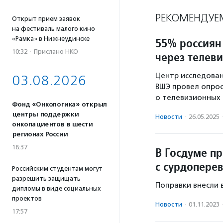
РЕКОМЕНДУЕ
Открыт прием заявок
на фестиваль малого кино
«Рамка» в Нижнеудинске
55% россиян
10:32
·
Прислано НКО
через телев
Центр исследован
03.08.2026
ВШЭ провел опрос
о телевизионных
Фонд «Онкологика» открыл
центры поддержки
Новости
·
26.05.2025
онкопациентов в шести
регионах России
18:37
В Госдуме п
с сурдопере
Российским студентам могут
разрешить защищать
Поправки внесли 
дипломы в виде социальных
проектов
Новости
·
01.11.2023
17:57