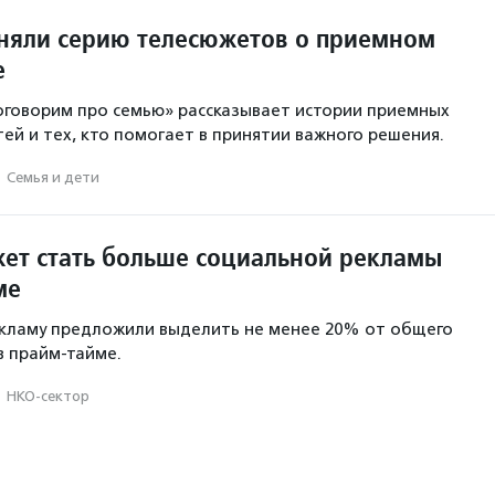
сняли серию телесюжетов о приемном
е
говорим про семью» рассказывает истории приемных
тей и тех, кто помогает в принятии важного решения.
·
Семья и дети
жет стать больше социальной рекламы
ме
екламу предложили выделить не менее 20% от общего
 прайм-тайме.
·
НКО-сектор