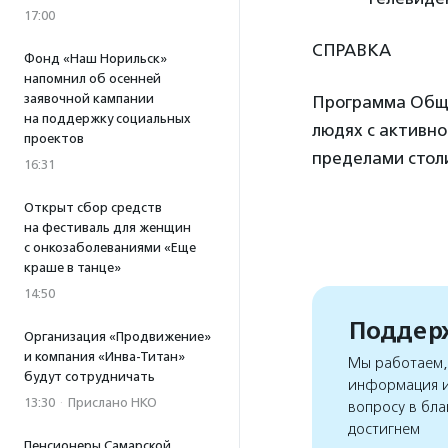
17:00
СПРАВКА
Фонд «Наш Норильск»
напомнил об осенней
заявочной кампании
Программа Обще
на поддержку социальных
людях с активно
проектов
пределами столиц
16:31
Открыт сбор средств
на фестиваль для женщин
с онкозаболеваниями «Еще
краше в танце»
14:50
Поддерж
Организация «Продвижение»
и компания «Инва-Титан»
Мы работаем, 
будут сотрудничать
информация и
13:30
·
Прислано НКО
вопросу в бла
достигнем
Пенсионеры Самарской