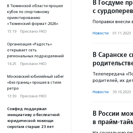
В Госдуме п
В Тюменской области прошел
с сурдопере
кубок по спортивному
ориентированию
Поправки внесли 
«Тюменский формат-2026»
15:19
·
Прислано НКО
Новости
·
01.11.2023
Организация «Радость»
открывает сеть
В Саранске 
региональных подразделений
родительств
14:25
·
Прислано НКО
Телепередача «По
Московский юбилейный забег
родителей, их де
«Без границ» прошел в стиле
ретро
Новости
·
30.10.2023
13:30
·
Прислано НКО
Совфед поддержал
В России мо
инициативу о бесплатной
в прайм-тай
юридической помощи
сиротам старше 23 лет
На социальную р