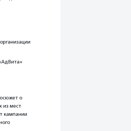
 организации
 «АдВита»
еосюжет о
 из мест
кт кампании
ного