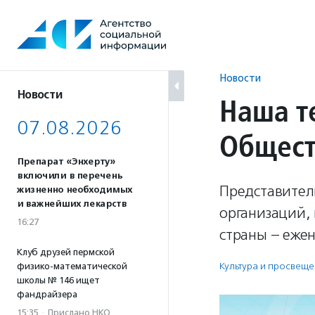
Перейти
к
содержанию
Новости
Новости
Наша т
07.08.2026
Общест
Препарат «Энхерту»
включили в перечень
Представител
жизненно необходимых
и важнейших лекарств
организаций,
16:27
страны – ежен
Клуб друзей пермской
Культура и просвещ
физико-математической
школы № 146 ищет
фандрайзера
15:35
·
Прислано НКО