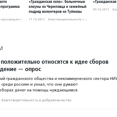
асти
«Гражданская сила»: больничные
«Гражданская
лепрограмма
клоуны из Череповца и семейный
09.10.2017
·
Бл
подряд волонтеров из Туймазы
и просвещение
11.10.2017
·
Благотвори­тель­ность и доброволь­чест­во
М
 положительно относятся к идее сборов
идение — опрос
ий гражданского общества и некоммерческого сектора НИ
 среди россиян и узнал, что они думают
 сборах денег на помощь нуждающимся.
·
Благотвори­тель­ность и доброволь­чест­во