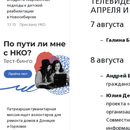
ТЕЛЕВИДЕ
подходы к детской
АПРЕЛЯ И 
реабилитации
в Новосибирске
7 августа
13:15
·
Прислано НКО
Галина 
8 августа
Андрей 
гражданс
Юлия Де
проекта «
Патриаршая гуманитарная
организа
миссия ищет волонтеров для
Совместн
ремонта домов в Донецке
и Горловке
информац