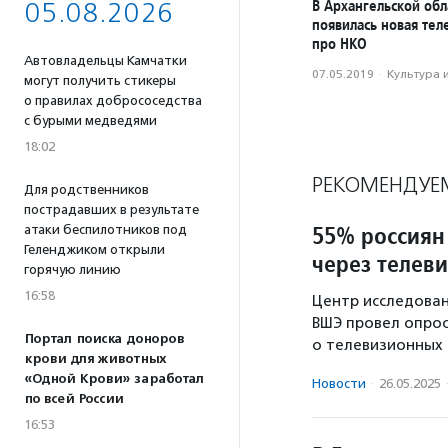
В Архангельской обл
05.08.2026
появилась новая те
про НКО
Автовладельцы Камчатки
07.05.2019
·
Культура 
могут получить стикеры
о правилах добрососедства
с бурыми медведями
18:02
РЕКОМЕНДУЕ
Для родственников
пострадавших в результате
55% россиян
атаки беспилотников под
Геленджиком открыли
через телев
горячую линию
16:58
Центр исследован
ВШЭ провел опрос
Портал поиска доноров
о телевизионных
крови для животных
«Одной Крови» заработал
Новости
·
26.05.2025
по всей России
16:53