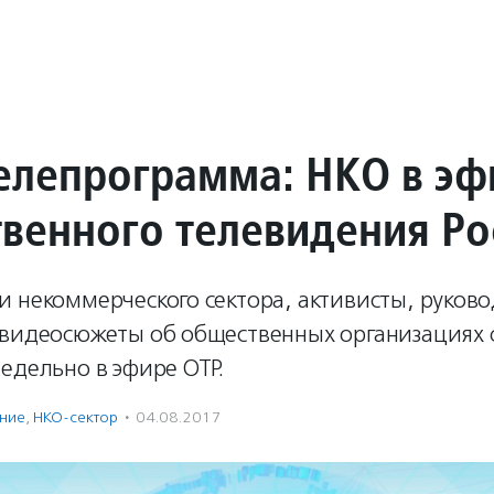
елепрограмма: НКО в эф
венного телевидения Ро
и некоммерческого сектора, активисты, руков
 видеосюжеты об общественных организациях 
едельно в эфире ОТР.
ение
,
НКО-сектор
·
04.08.2017