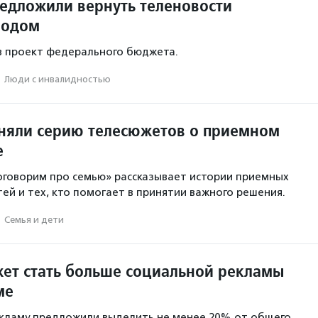
редложили вернуть теленовости
водом
в проект федерального бюджета.
·
Люди с инвалидностью
сняли серию телесюжетов о приемном
е
говорим про семью» рассказывает истории приемных
тей и тех, кто помогает в принятии важного решения.
·
Семья и дети
жет стать больше социальной рекламы
ме
екламу предложили выделить не менее 20% от общего