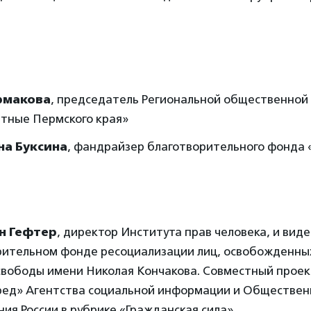
рмакова
, председатель Региональной общественной
тные Пермского края»
на Буксина
, фандрайзер благотворительного фонда
н Гефтер
, директор Института прав человека, и вид
рительном фонде ресоциализации лиц, освобожденных
свободы имени Николая Кончакова. Совместный прое
ред» Агентства социальной информации и Обществен
ия России в рубрике «Гражданская сила»