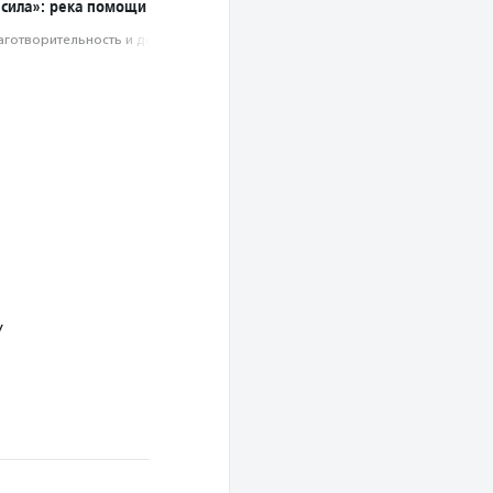
 сила»: река помощи
аготвори­тель­ность и доброволь­чест­во
У