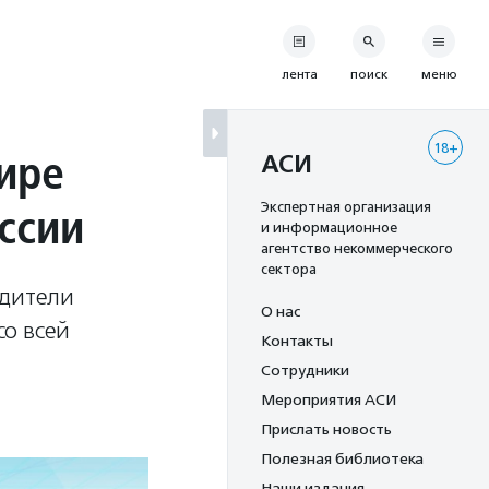
лента
поиск
меню
18+
ире
АСИ
ссии
Экспертная организация
и информационное
агентство некоммерческого
сектора
одители
О нас
со всей
Контакты
Сотрудники
Мероприятия АСИ
Прислать новость
Полезная библиотека
Наши издания