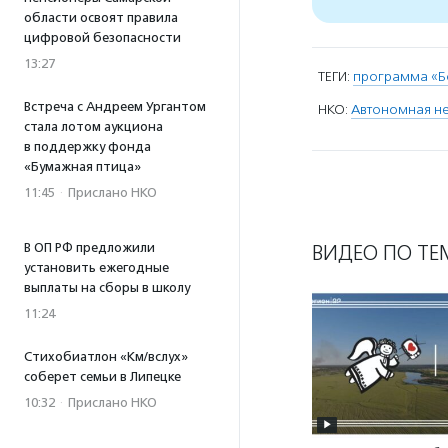
области освоят правила
цифровой безопасности
13:27
ТЕГИ:
программа «Б
Встреча с Андреем Ургантом
НКО:
Автономная н
стала лотом аукциона
в поддержку фонда
«Бумажная птица»
11:45
·
Прислано НКО
ВИДЕО ПО ТЕ
В ОП РФ предложили
установить ежегодные
выплаты на сборы в школу
11:24
Стихобиатлон «Км/вслух»
соберет семьи в Липецке
10:32
·
Прислано НКО