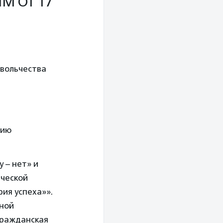
М ОТ 17
овольчества
тию
 – нет» и
рческой
ия успеха»».
ьной
Гражданская