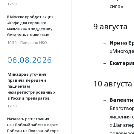
12:59
сила»
В Москве пройдет акция
«Кофе для хорошего
9 августа
мальчика» в поддержку
бездомных животных
Ирина Е
10:52
·
Прислано НКО
«Многоде
06.08.2026
Екатери
Минздрав уточнил
правила передачи
10 августа
пациентам
незарегистрированных
в России препаратов
Валенти
17:30
Благотво
лишения 
Началась регистрация
«Шаг впе
на «Добрый забег» в парке
Победы на Поклонной горе
телевиден