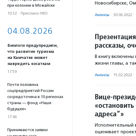
Новосибирске, Ом
при колонии в Можайске
10:32
·
Прислано НКО
Анонсы
·
30.06.2022
·
04.08.2026
Презентация
рассказы, оч
Биологи предупредили,
что развитие туризма
В книгу включены
на Камчатке может
жизни главы, а т
навредить косаткам
17:59
Анонсы
·
15.02.2022
·
Почти половина
соцпредприятий России
Вице-презид
сосредоточена в 10 регионах
страны — фонд «Наше
«остановить
будущее»
адреса”»
17:46
Исполнительный 
Принимаются заявки
оценивает проект
на конкурс эссе