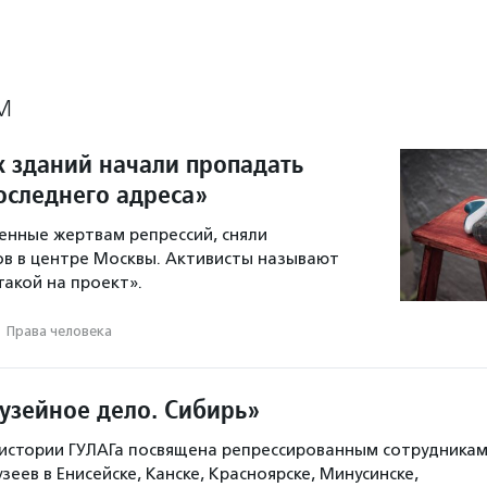
М
х зданий начали пропадать
оследнего адреса»
енные жертвам репрессий, сняли
ов в центре Москвы. Активисты называют
акой на проект».
·
Права человека
узейное дело. Сибирь»
 истории ГУЛАГа посвящена репрессированным сотрудника
зеев в Енисейске, Канске, Красноярске, Минусинске,