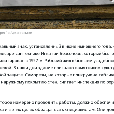
рес" в Архангельске
альный знак, установленный в июне нынешнего года,
лесаре-сантехнике Игнатии Безсонове, который был р
билитирован в 1957-м. Рабочий жил в бывшем усадебн
евой. В наши дни здание признано памятником культ
бой защите. Саморезы, на которые прикручена таблич
 наружному покрытию стен, считает инспекция по охр
оторое намерено проводить работы, должно обеспеч
а и в этих целях обращаться к специалистам. Они до