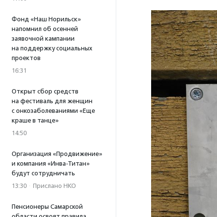
Фонд «Наш Норильск»
напомнил об осенней
заявочной кампании
на поддержку социальных
проектов
16:31
Открыт сбор средств
на фестиваль для женщин
с онкозаболеваниями «Еще
краше в танце»
14:50
Организация «Продвижение»
и компания «Инва-Титан»
будут сотрудничать
13:30
·
Прислано НКО
Пенсионеры Самарской
области освоят правила