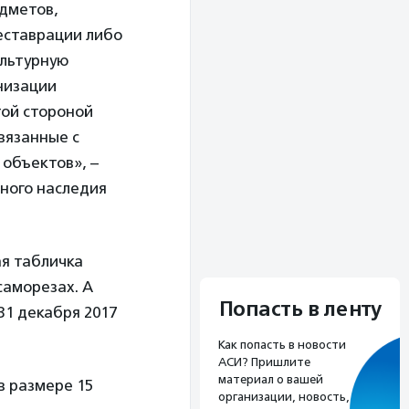
едметов,
еставрации либо
ультурную
анизации
той стороной
вязанные с
объектов», –
рного наследия
я табличка
саморезах. А
Попасть в ленту
31 декабря 2017
Как попасть в новости
АСИ? Пришлите
материал о вашей
в размере 15
организации, новость,