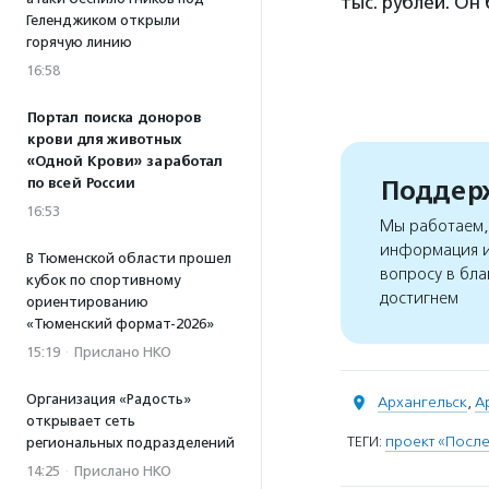
тыс. рублей. Он
Геленджиком открыли
горячую линию
16:58
Портал поиска доноров
крови для животных
«Одной Крови» заработал
Поддерж
по всей России
16:53
Мы работаем, 
информация и
В Тюменской области прошел
вопросу в бла
кубок по спортивному
достигнем
ориентированию
«Тюменский формат-2026»
15:19
·
Прислано НКО
Организация «Радость»
Архангельск
,
А
открывает сеть
ТЕГИ:
проект «Посл
региональных подразделений
14:25
·
Прислано НКО