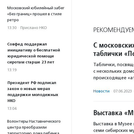
Московский юбилейный забег
«Без границ» прошел в стиле
ретро
13:30
·
Прислано НКО
РЕКОМЕНДУЕ
С московски
Совфед поддержал
инициативу о бесплатной
таблички «П
юридической помощи
сиротам старше 23 лет
Таблички, посвящ
13:19
с нескольких дом
происходящее «ат
Президент РФ подписал
закон о новых мерах
Новости
·
07.06.2023
поддержки молодежных
НКО
13:04
Выставка «М
Волонтеры Наставнического
Выставка в Музее
центра преобразили
семи сибирских му
территорию дома ребенка