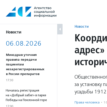
Перейти
к
содержанию
Новости
Новости
Коорди
06.08.2026
адрес»
Минздрав уточнил
истори
правила передачи
пациентам
незарегистрированных
в России препаратов
Общественног
17:30
за установку 
Началась регистрация
усадьбы 1912 
на «Добрый забег» в парке
Победы на Поклонной горе
Права человека
·
1
17:00