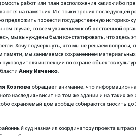
домость работ или план расположения каких-либо пр
ваются на памятник. И с точки зрения последующей р
бо предложить провести государственную историко-к
анном случае, со всем уважением к общественной орг
с», мы вынуждены были констатировать, что здесь э
егли. Хочу подчеркнуть, что мы не решаем вопросы, с
м памяти, мы занимаемся сохранением материальных 
» руководителя инспекции по охране объектов культу
области
Анну Ивченко
.
я Козлова
обращает внимание, что информационна
ного наследия» висит на том же здании и на таких же 
собо охраняемый дом вообще собираются сносить до 
районный суд назначил координатору проекта штраф 