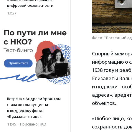
цифровой безопасности
13:27
Фото: "Последний ад
Спорный мемори
информацию о с
1938 году и реа
Елизаветы Вальн
и подлежит осо
адреса», вредят
Встреча с Андреем Ургантом
объектов.
стала лотом аукциона
в поддержку фонда
«Бумажная птица»
«Любое лицо, к
11:45
·
Прислано НКО
сохранность дом