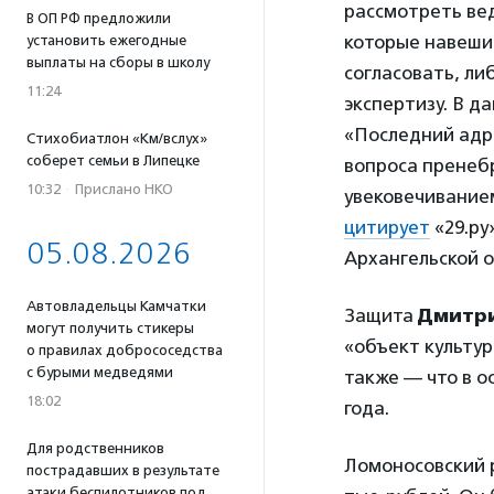
рассмотреть ве
В ОП РФ предложили
которые навеши
установить ежегодные
выплаты на сборы в школу
согласовать, ли
11:24
экспертизу. В д
«Последний адре
Стихобиатлон «Км/вслух»
соберет семьи в Липецке
вопроса пренебр
10:32
·
Прислано НКО
увековечивание
цитирует
«29.ру
05.08.2026
Архангельской 
Автовладельцы Камчатки
Защита
Дмитри
могут получить стикеры
«объект культур
о правилах добрососедства
с бурыми медведями
также — что в о
18:02
года.
Для родственников
Ломоносовский 
пострадавших в результате
атаки беспилотников под