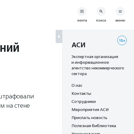
лента
поиск
меню
18+
дний
АСИ
Экспертная организация
и информационное
агентство некоммерческого
сектора
О нас
Контакты
оштрафовали
Сотрудники
м на стене
Мероприятия АСИ
Прислать новость
Полезная библиотека
Наши издания