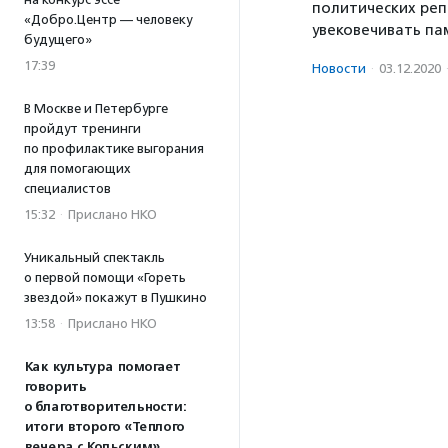
политических репр
«Добро.Центр — человеку
увековечивать пам
будущего»
17:39
Новости
·
03.12.2020
В Москве и Петербурге
пройдут тренинги
по профилактике выгорания
для помогающих
специалистов
15:32
·
Прислано НКО
Уникальный спектакль
о первой помощи «Гореть
звездой» покажут в Пушкино
13:58
·
Прислано НКО
Как культура помогает
говорить
о благотворительности:
итоги второго «Теплого
вечера с Кольским»