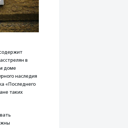
 содержит
асстрелян в
ом доме
урного наследия
ка «Последнего
ане таких
ивать
лжны