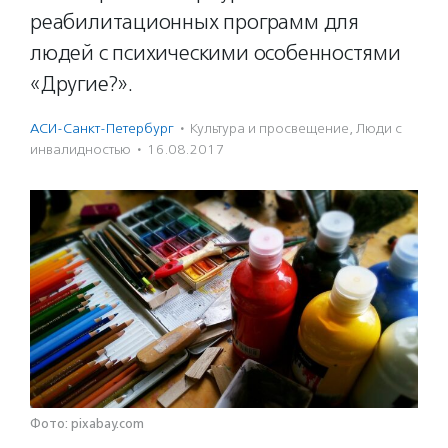
реабилитационных программ для
людей с психическими особенностями
«Другие?».
АСИ-Санкт-Петербург
·
Культура и просвещение
,
Люди с
инвалидностью
·
16.08.2017
Фото: pixabay.com