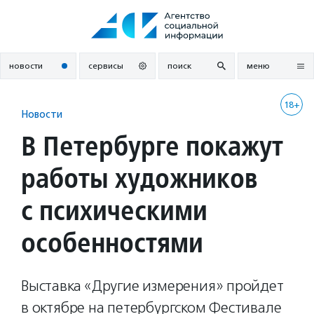
Перейти
к
содержанию
новости
сервисы
поиск
меню
18+
Новости
В Петербурге покажут
работы художников
с психическими
особенностями
Выставка «Другие измерения» пройдет
в октябре на петербургском Фестивале