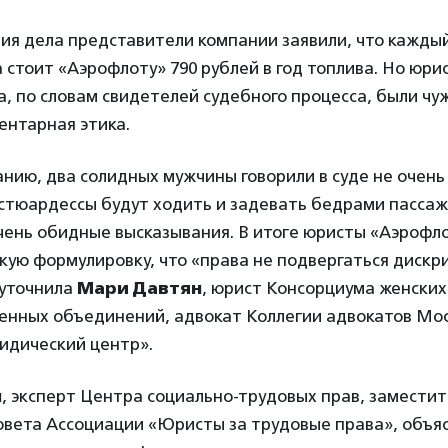
ния дела представители компании заявили, что кажды
стоит «Аэрофлоту» 790 рублей в год топлива. Но юри
, по словам свидетелей судебного процесса, были ч
ентарная этика.
нию, два солидных мужчины говорили в суде не очень
 стюардессы будут ходить и задевать бедрами пассажи
чень обидные высказывания. В итоге юристы «Аэрофл
кую формулировку, что «права не подвергаться диск
 уточнила
Мари Давтян
, юрист Консорциума женских
енных объединений, адвокат Коллегии адвокатов Мо
идический центр».
н
, эксперт Центра социально-трудовых прав, замести
вета Ассоциации «Юристы за трудовые права», объясн