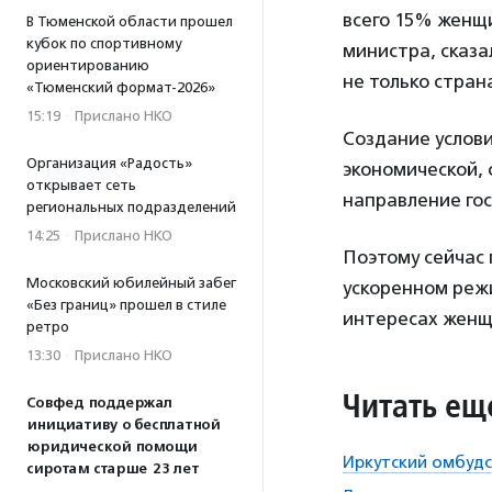
всего 15% женщи
В Тюменской области прошел
кубок по спортивному
министра, сказа
ориентированию
не только стран
«Тюменский формат-2026»
15:19
·
Прислано НКО
Создание услови
Организация «Радость»
экономической,
открывает сеть
направление гос
региональных подразделений
14:25
·
Прислано НКО
Поэтому сейчас
Московский юбилейный забег
ускоренном режи
«Без границ» прошел в стиле
интересах женщ
ретро
13:30
·
Прислано НКО
Читать ещ
Совфед поддержал
инициативу о бесплатной
юридической помощи
Иркутский омбудс
сиротам старше 23 лет