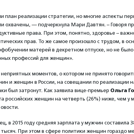
и план реализации стратегии, но многие аспекты пе
и охвачены, — подчеркнула Мари Давтян. – Говоря пр
уктивные права. При этом, понятно, здоровье – важно
итических прав. То же самое произошло с трудом, в ос
офобучении матерей в декретном отпуске, но не было 
нных профессий для женщин».
 неприятных моментов, о котором не принято говорить
чин и женщин в России, на совещании по реализации 
аки был затронут. Как заявила вице-премьер
Ольга Г
а российских женщин на четверть (26%) ниже, чем у 
овости.
ц, в 2015 году средняя зарплата у мужчин составила 38
 тысяч. При этом в сфере политики женщин гораздо ме