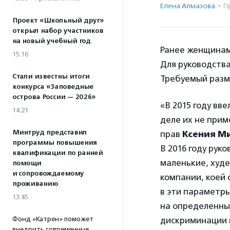
Елена Алмазова
·
П
Проект «Школьный друг»
открыл набор участников
на новый учебный год
Ранее женщина
15:16
Для руководства
Стали известны итоги
Требуемый разме
конкурса «Заповедные
острова России — 2026»
«В 2015 году вв
14:21
деле их не прим
Минтруд представил
прав
Ксения М
программы повышения
В 2016 году рук
квалификации по ранней
маленькие, худ
помощи
и сопровождаемому
компании, коей 
проживанию
в эти параметры
13:45
на определенные
Фонд «Катрен» поможет
дискриминации 
внедрить современные