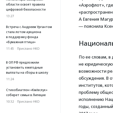
«Аэрофлот», где
области освоят правила
цифровой безопасности
«распространен
13:27
А Евгения Магур
— пояснила Ксе
Встреча с Андреем Ургантом
стала лотом аукциона
в поддержку фонда
Националь
«Бумажная птица»
11:45
·
Прислано НКО
По ее словам, в
В ОП РФ предложили
не юридическую
установить ежегодные
возможности ре
выплаты на сборы в школу
обсуждения. В о
11:24
институтов, ко
Стихобиатлон «Км/вслух»
проблему общес
соберет семьи в Липецке
исполнению Нац
10:32
·
Прислано НКО
годы, созданный