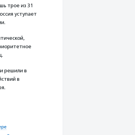
шь трое из 31
оссия уступает
ии.
итической,
приоритетное
ц.
и решили в
йствий в
я.
ере