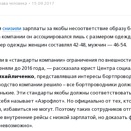
рава человека
·
15.09.2017
м
снизили
зарплаты за якобы несоответствие образу 
 компании он ассоциировался лишь с размером одежд
р одежды женщин составлял 42-48, мужчин — 46-54.
ели в «стандарты компании» ограничения по внешности
еняли до 2016 года, — рассказала юрист Центра соци
ихайличенко
, представлявшая интересы бортпровод
оводство компании решило – все бортпроводники дол
енькие. Эти стандарты якобы должны соответствоват
себя называет «Аэрофлот». Но официально от тех, кт
, избавиться не могут. Поэтому таких сотрудников от
 внутренние рейсы с низкой зарплатой, но доказать 
невозможно».