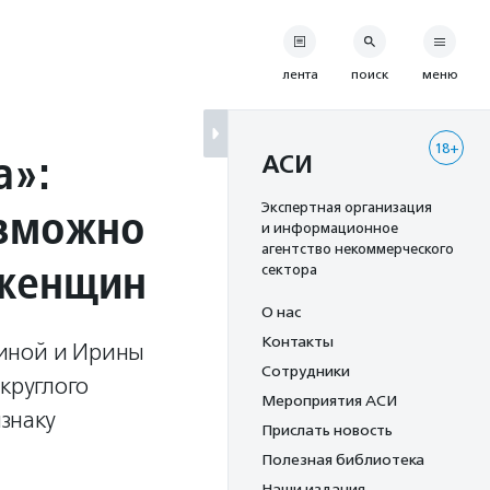
лента
поиск
меню
18+
а»:
АСИ
озможно
Экспертная организация
и информационное
агентство некоммерческого
 женщин
сектора
О нас
Контакты
риной и Ирины
Сотрудники
круглого
Мероприятия АСИ
знаку
Прислать новость
Полезная библиотека
Наши издания