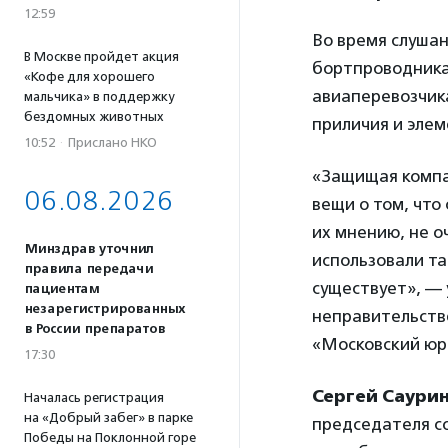
12:59
Во время слуша
В Москве пройдет акция
бортпроводника 
«Кофе для хорошего
авиаперевозчика
мальчика» в поддержку
бездомных животных
приличия и элем
10:52
·
Прислано НКО
«Защищая компа
06.08.2026
вещи о том, что
их мнению, не о
Минздрав уточнил
использовали та
правила передачи
существует», —
пациентам
незарегистрированных
неправительств
в России препаратов
«Московский юр
17:30
Сергей Саури
Началась регистрация
на «Добрый забег» в парке
председателя со
Победы на Поклонной горе