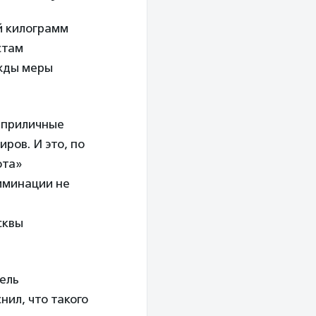
й килограмм
стам
ужды меры
 приличные
ров. И это, по
ота»
риминации не
сквы
тель
ил, что такого