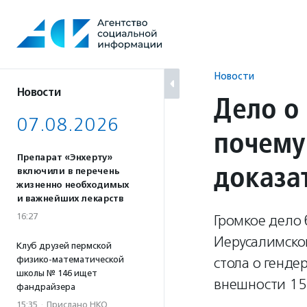
Перейти
к
содержанию
Новости
Новости
Дело о
07.08.2026
почему
Препарат «Энхерту»
доказа
включили в перечень
жизненно необходимых
и важнейших лекарств
16:27
Громкое дело
Иерусалимской
Клуб друзей пермской
физико-математической
стола о генд
школы № 146 ищет
внешности 15
фандрайзера
15:35
·
Прислано НКО