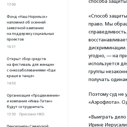
способа защиты,
17:00
«Способ защиты 
Фонд «Наш Норильск»
напомнил об осенней
право. Мы обращ
заявочной кампании
справедливость.
на поддержку социальных
восстанавливает
проектов
16:31
дискриминации. 
угодно, — на пр
Открыт сбор средств
используется дл
на фестиваль для женщин
с онкозаболеваниями «Еще
группы незаконн
краше в танце»
получать одинак
14:50
Поэтому суд не 
Организация «Продвижение»
и компания «Инва-Титан»
«Аэрофлота». Од
будут сотрудничать
13:30
·
Прислано НКО
«Выиграть дело 
Ирине Иерусали
Пенсионеры Самарской