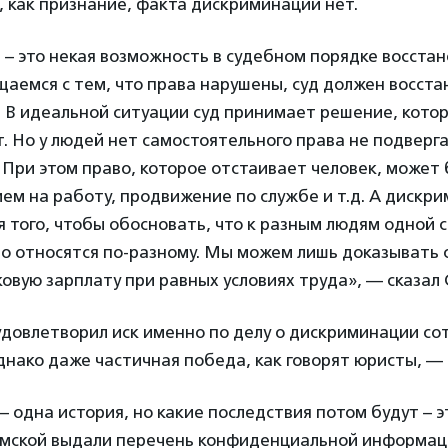
 как признание, факта дискриминации нет.
– это некая возможность в судебном порядке восстан
аемся с тем, что права нарушены, суд должен восста
 В идеальной ситуации суд принимает решение, котор
. Но у людей нет самостоятельного права не подверг
При этом право, которое отстаивает человек, может
ием на работу, продвижение по службе и т.д. А дискр
я того, чтобы обосновать, что к разным людям одной 
о относятся по-разному. Мы можем лишь доказывать 
овую зарплату при равных условиях труда», — сказал 
удовлетворил иск именно по делу о дискриминации со
нако даже частичная победа, как говорят юристы, — 
– одна история, но какие последствия потом будут – эт
мской выдали перечень конфиденциальной информац