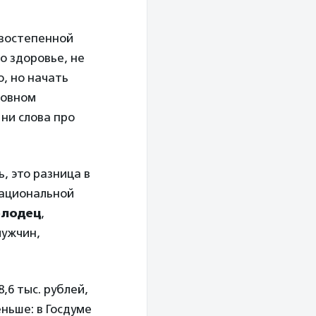
рвостепенной
о здоровье, не
, но начать
новном
ни слова про
, это разница в
национальной
олодец
,
мужчин,
,6 тыс. рублей,
ньше: в Госдуме