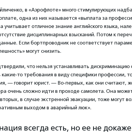
йличенко, в «Аэрофлоте» много стимулирующих надба
рплате, одна из них называется «выплата за професс
а учитывает отличное знание английского языка, нале
отсутствие дисциплинарных взысканий. Потом к пере
анные. Если бортпроводник не соответствует параме
пешность» могут снизить.
твердили, что нельзя устанавливать дискриминацию 
 какие-то требования в виду специфики профессии, то
я, — говорит юрист. — Во-первых, как они считают,
ра очень сложно идти в проходе самолета. Она может
вторых, в случае экстренной эвакуации, тоже могут в
ративным выходом в аварийный люк».
ация всегда есть, но ее не докаже