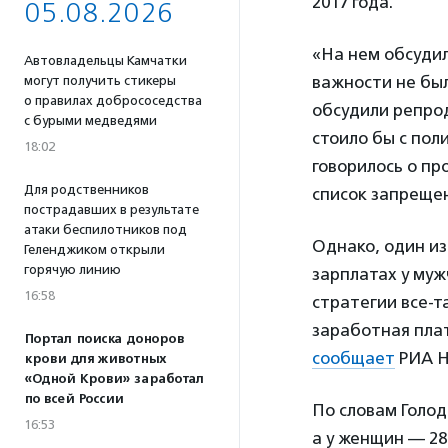
2017 года.
05.08.2026
«На нем обсудил
Автовладельцы Камчатки
важности не был
могут получить стикеры
о правилах добрососедства
обсудили репрод
с бурыми медведями
стоило бы с пол
18:02
говорилось о пр
Для родственников
список запреще
пострадавших в результате
атаки беспилотников под
Однако, один из
Геленджиком открыли
горячую линию
зарплатах у муж
16:58
стратегии все-т
заработная плат
Портал поиска доноров
сообщает
РИА Н
крови для животных
«Одной Крови» заработал
по всей России
По словам Голоде
16:53
а у женщин — 28