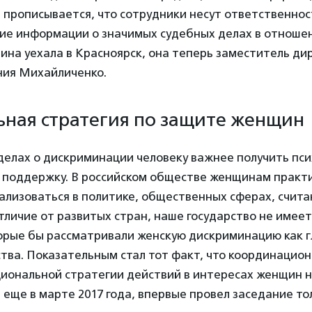
 прописывается, что сотрудники несут ответственнос
ие информации о значимых судебных делах в отноше
ина уехала в Красноярск, она теперь заместитель ди
ния Михайличенко.
ная стратегия по защите женщин
 делах о дискриминации человеку важнее получить пси
 поддержку. В российском обществе женщинам практ
ализоваться в политике, общественных сферах, счита
тличие от развитых стран, наше государство не имее
торые бы рассматривали женскую дискриминацию как 
тва. Показательным стал тот факт, что координацион
иональной стратегии действий в интересах женщин н
 еще в марте 2017 года, впервые провел заседание то