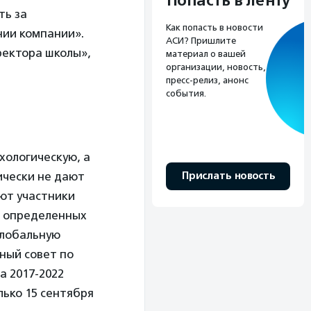
Попасть в ленту
ть за
Как попасть в новости
нии компании».
АСИ? Пришлите
ректора школы»,
материал о вашей
организации, новость,
пресс-релиз, анонс
события.
хологическую, а
Прислать новость
ически не дают
ют участники
т определенных
глобальную
ный совет по
а 2017-2022
лько 15 сентября