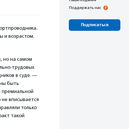
Поддержать нас
Подписаться
бортпроводника.
ы и возрастом.
, но на самом
ально-трудовых
ников в суде. —
жны быть
ь премиальной
о не вписывается
правляли только
факт такой