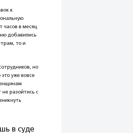
вок к
иональную
т часов в месяц
чню добавились
трам, то и
сотрудников, но
 это уже вовсе
 женщинам
 не разойтись с
озникнуть
шь в суде