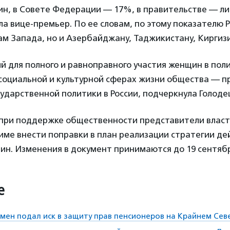
н, в Совете Федерации — 17%, в правительстве — ли
ла вице-премьер. По ее словам, по этому показателю Р
ам Запада, но и Азербайджану, Таджикистану, Киргиз
й для полного и равноправного участия женщин в пол
 социальной и культурной сферах жизни общества — 
ударственной политики в России, подчеркнула Голоде
 при поддержке общественности представители власт
ме внести поправки в план реализации стратегии де
ин. Изменения в документ принимаются до 19 сентябр
е
мен подал иск в защиту прав пенсионеров на Крайнем Сев