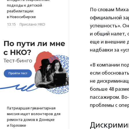
подходы к детской
По словам Миха
реабилитации
в Новосибирске
официальной за
13:15
·
Прислано НКО
успешность». Он
и общий налет, 
еще и внешние д
надбавки за «ус
«В компании под
если обосновать
не дискриминаци
больше 48 разме
пассажиром. Во-
проблемы с опе
Патриаршая гуманитарная
миссия ищет волонтеров для
ремонта домов в Донецке
Дискримин
и Горловке