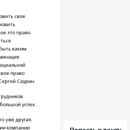
овить свое
новить
ое это право
аться
 быть каким
иминация
социальной
свое право
Сергей Саурин.
трудников
большой успех.
о уже другая.
ии компании