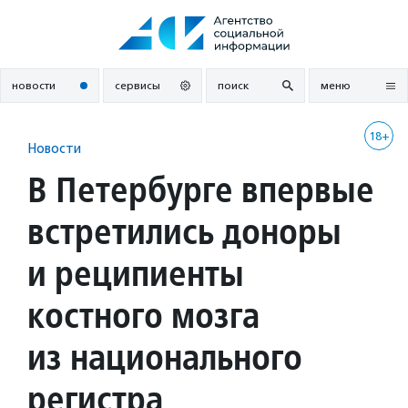
Перейти
к
содержанию
новости
сервисы
поиск
меню
18+
Новости
В Петербурге впервые
встретились доноры
и реципиенты
костного мозга
из национального
регистра