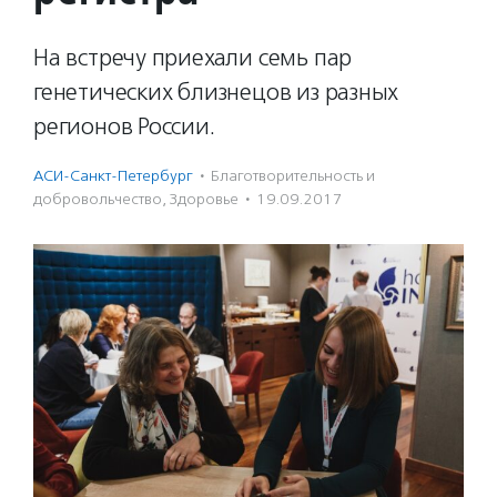
На встречу приехали семь пар
генетических близнецов из разных
регионов России.
АСИ-Санкт-Петербург
·
Благотвори­тель­ность и
доброволь­чест­во
,
Здоровье
·
19.09.2017