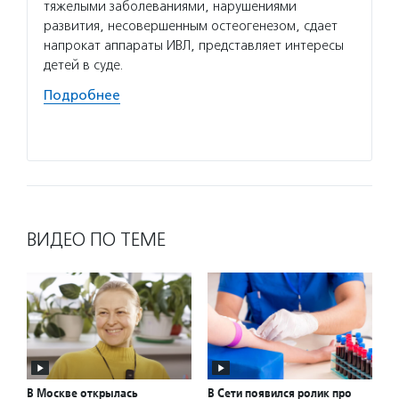
тяжелыми заболеваниями, нарушениями
не пок
развития, несовершенным остеогенезом, сдает
на выс
напрокат аппараты ИВЛ, представляет интересы
с онко
детей в суде.
и имму
лекарс
Подробнее
поиска
Подро
ВИДЕО ПО ТЕМЕ
В Москве открылась
В Сети появился ролик про