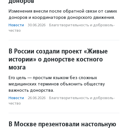
доноров
Изменения внесли после обратной связи от самих
доноров и координаторов донорского движения.
Новости
·
30.06.2026
·
Благотвори­тель­ность и доброволь­
чест­во
В России создали проект «Живые
истории» о донорстве костного
мозга
Его цель — простым языком без сложных
медицинских терминов объяснить обществу
важность донорства.
Новости
·
26.06.2026
·
Благотвори­тель­ность и доброволь­
чест­во
В Москве презентовали настольную