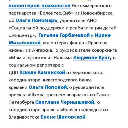
волонтеров-психологов
Некоммерческого
партнерства «Волонтер.Сиб» из Новосибирска,
об
Ольге Пономарь
, учредителе АНО
«Социальной поддержки и реабилитации детей
«Эпицентр»,
Татьяне Горбачевой
и
Ирине
Михайловой
, волонтерах фонда «Право на
жизнь» из Ангарска, о руководителе коворкинга
«Мамы-пуговки» из Надыма
Людмиле Куят
,
о
социальном репортере с
ДЦП
Ксюше Каминской
из Березовского,
координаторе нижегородского банка
времени
Ольге Поповой
, о руководителе
проекта «Школа третьего возраста» из Санкт-
Петербурга
Светлане Чернышевой
,
о
координаторе проекта «Ковчег надежды» из
Владивостока
Елене Шиловской
.