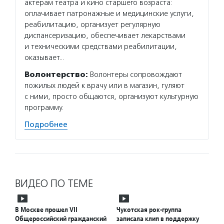
актерам театра и кино старшего возраста:
сектор
оплачивает патронажные и медицинские услуги,
новост
реабилитацию, организует регулярную
расска
диспансеризацию, обеспечивает лекарствами
некомм
и техническими средствами реабилитации,
Подро
оказывает…
Волонтерство:
Волонтеры сопровождают
пожилых людей к врачу или в магазин, гуляют
с ними, просто общаются, организуют культурную
программу.
Подробнее
ВИДЕО ПО ТЕМЕ
В Москве прошел VII
Чукотская рок-группа
Общероссийский гражданский
записала клип в поддержку