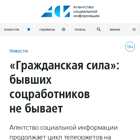
Перейти
к
содержанию
новости
сервисы
поиск
меню
18+
Новости
«Гражданская сила»:
бывших
соцработников
не бывает
Агентство социальной информации
продолжает цикл телесюжетов на