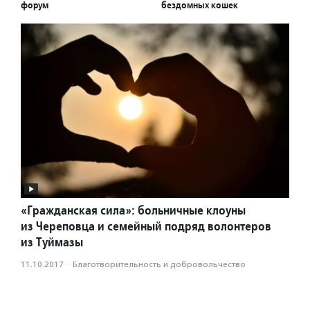
форум
бездомных кошек
«Гражданская сила»: больничные клоуны
из Череповца и семейный подряд волонтеров
из Туймазы
11.10.2017
·
Благотвори­тель­ность и доброволь­чест­во