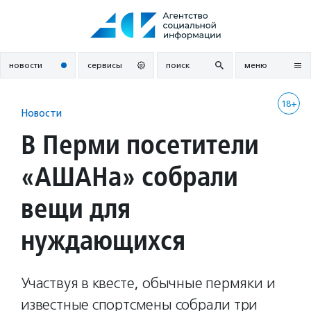
Перейти
к
содержанию
новости
сервисы
поиск
меню
18+
Новости
В Перми посетители
«АШАНа» собрали
вещи для
нуждающихся
Участвуя в квесте, обычные пермяки и
известные спортсмены собрали три