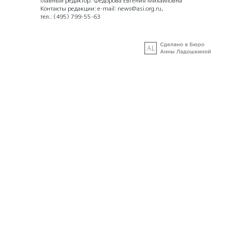
Главный редактор: Федорова Евгения Михайловна
Контакты редакции: e-mail:
news@asi.org.ru
,
тел.:
(495) 799-55-63