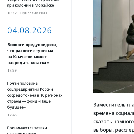
при колонии в Можайске
10:32
·
Прислано НКО
04.08.2026
Биологи предупредили,
что развитие туризма
на Камчатке может
навредить косаткам
17:59
Почти половина
соцпредприятий России
сосредоточена в 10 регионах
страны — фонд «Наше
Заместитель гл
будущее»
времена социал
17:46
сказать намного
Принимаются заявки
выборы, расслед
на конкурс эссе