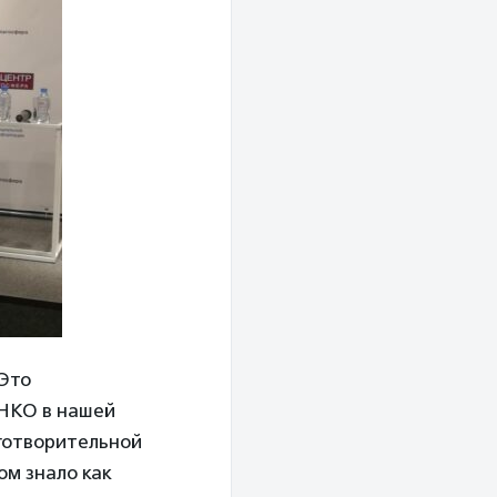
 Это
 НКО в нашей
аготворительной
ом знало как