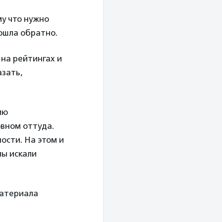
му что нужно
ошла обратно.
на рейтингах и
азать,
ию
вном оттуда.
ости. На этом и
мы искали
материала