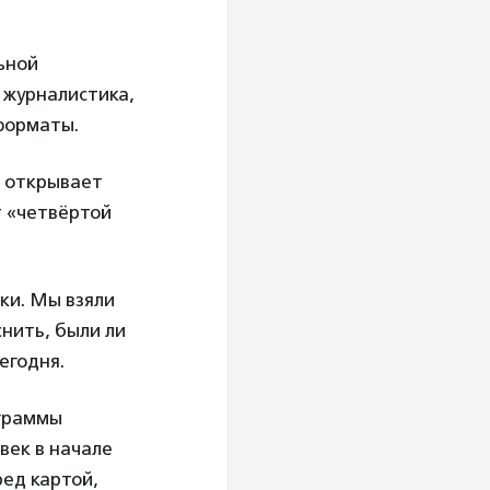
ьной
 журналистика,
 форматы.
открывает
т «четвёртой
ки. Мы взяли
нить, были ли
егодня.
ограммы
век в начале
ред картой,