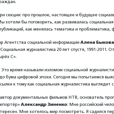
раждан.
ри секции: про прошлое, настоящее и будущее социал
ы хотели бы поговорить, как развивалась социальная
публикаций, как менялась тематика и проблематика,
ор Агентства социальной информации
Алена Быкова
Социальная журналистика 20 лет спустя, 1991-2011. О
ырёх С».
:
Это время называли изломом социальной журналисти
до бума цифровой эпохи. Сегодня мы попытаемся выяс
сылки к тому как социальная журналистика выглядит с
 автор документальных фильмов НТВ, основатель пр
репортёр»
Александр Зиненко
: Мне российский чело
нтересен. Мне хотелось мир посмотреть. Я садился пе