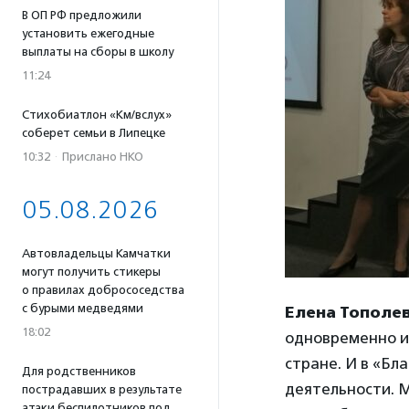
В ОП РФ предложили
установить ежегодные
выплаты на сборы в школу
11:24
Стихобиатлон «Км/вслух»
соберет семьи в Липецке
10:32
·
Прислано НКО
05.08.2026
Автовладельцы Камчатки
могут получить стикеры
о правилах добрососедства
с бурыми медведями
Елена Тополев
18:02
одновременно и
стране. И в «Б
Для родственников
деятельности. М
пострадавших в результате
атаки беспилотников под