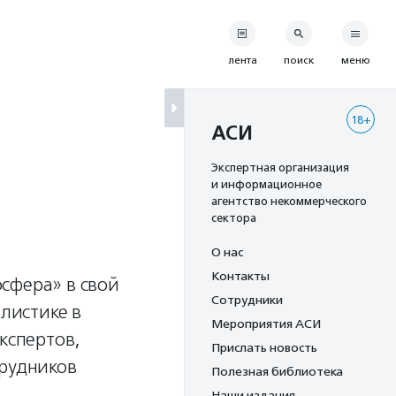
лента
поиск
меню
18+
АСИ
Экспертная организация
и информационное
агентство некоммерческого
сектора
О нас
Контакты
сфера» в свой
Сотрудники
листике в
Мероприятия АСИ
кспертов,
Прислать новость
трудников
Полезная библиотека
Наши издания