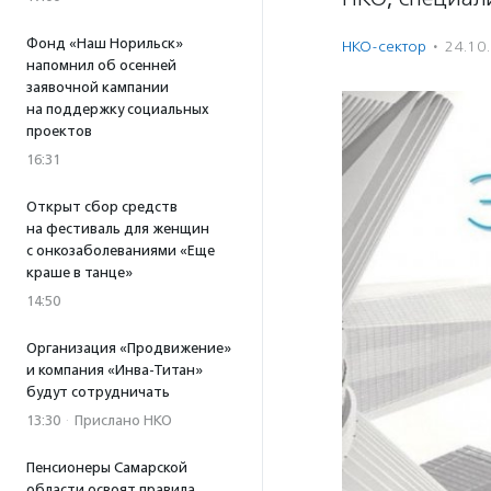
Фонд «Наш Норильск»
НКО-сектор
·
24.10
напомнил об осенней
заявочной кампании
на поддержку социальных
проектов
16:31
Открыт сбор средств
на фестиваль для женщин
с онкозаболеваниями «Еще
краше в танце»
14:50
Организация «Продвижение»
и компания «Инва-Титан»
будут сотрудничать
13:30
·
Прислано НКО
Пенсионеры Самарской
области освоят правила