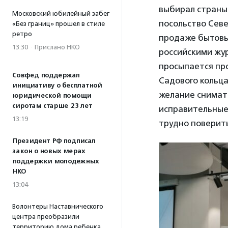
выбирал страны 
Московский юбилейный забег
посольство Севе
«Без границ» прошел в стиле
ретро
продаже бытовых
13:30
·
Прислано НКО
российскими жур
просыпается пр
Совфед поддержал
Садового кольца
инициативу о бесплатной
желание снимат
юридической помощи
сиротам старше 23 лет
исправительные 
13:19
трудно поверить
Президент РФ подписал
закон о новых мерах
поддержки молодежных
НКО
13:04
Волонтеры Наставнического
центра преобразили
территорию дома ребенка