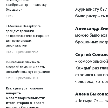
«Добро.Центр — человеку
Журналисту было
будущего»
было раскрыть в
17:39
В Москве и Петербурге
Александр Зин
пройдут тренинги
можно было ехат
по профилактике выгорания
для помогающих
брошенных людя
специалистов
15:32
·
Прислано НКО
Сергей Соколо
«Комсомольской
Уникальный спектакль
о первой помощи «Гореть
Каждый раз глав
звездой» покажут в Пушкино
строился наш по
13:58
·
Прислано НКО
человека, котор
Как культура помогает
говорить
Алена Быкова
о благотворительности:
«Четыре С» — см
итоги второго «Теплого
вечера с Кольским»