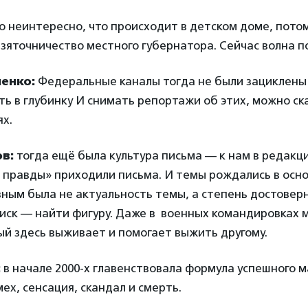
 неинтересно, что происходит в детском доме, пото
зяточничество местного губернатора. Сейчас волна п
енко:
Федеральные каналы тогда не были зациклены 
ь в глубинку И снимать репортажи об этих, можно ск
х.
в:
тогда ещё была культура письма — к нам в редакц
 правды» приходили письма. И темы рождались в осно
ным была не актуальность темы, а степень достоверн
иск — найти фигуру. Даже в военных командировках 
ый здесь выживает и помогает выжить другому.
:
в начале 2000-х главенствовала формула успешного 
ех, сенсация, скандал и смерть.