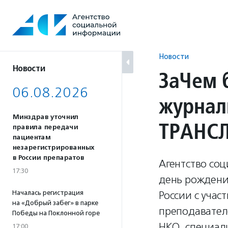
Перейти
к
содержанию
Новости
Новости
ЗаЧем 
06.08.2026
журнал
Минздрав уточнил
ТРАНС
правила передачи
пациентам
незарегистрированных
в России препаратов
Агентство со
17:30
день рождени
Началась регистрация
России с учас
на «Добрый забег» в парке
преподавател
Победы на Поклонной горе
НКО, специал
17:00