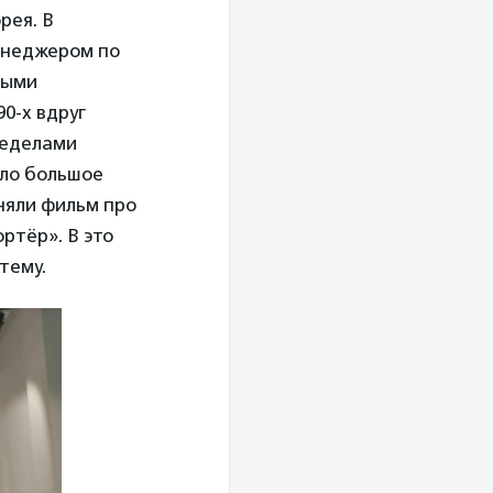
рея. В
менеджером по
выми
0-х вдруг
ределами
ыло большое
няли фильм про
ртёр». В это
тему.