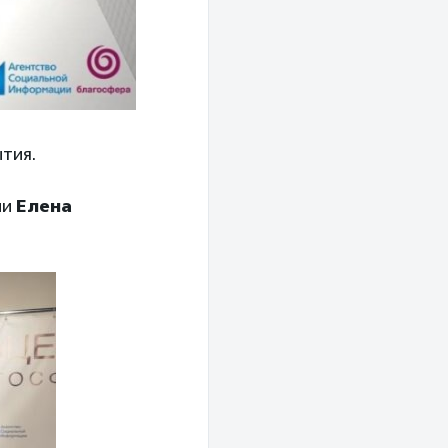
тия.
ии
Елена