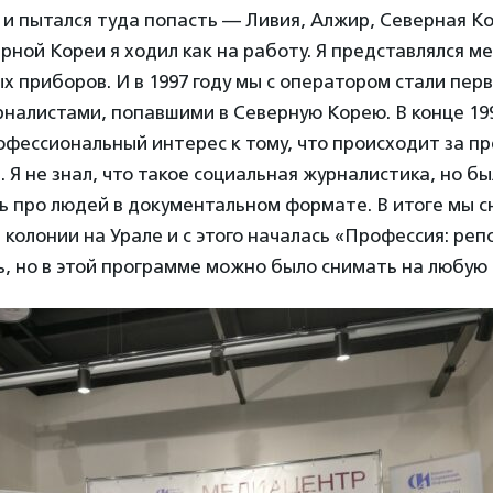
и пытался туда попасть — Ливия, Алжир, Северная Ко
рной Кореи я ходил как на работу. Я представлялся 
 приборов. И в 1997 году мы с оператором стали пер
налистами, попавшими в Северную Корею. В конце 199
офессиональный интерес к тому, что происходит за п
. Я не знал, что такое социальная журналистика, но б
ь про людей в документальном формате. В итоге мы с
колонии на Урале и с этого началась «Профессия: репо
, но в этой программе можно было снимать на любую 