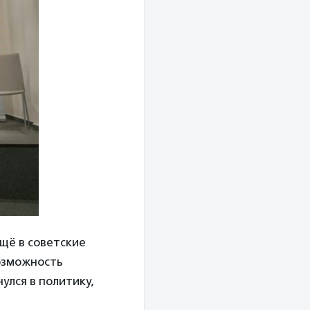
ещё в советские
озможность
улся в политику,