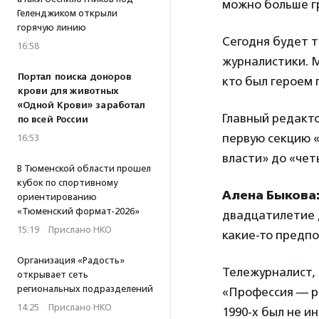
можно больше г
Геленджиком открыли
горячую линию
Сегодня будет т
16:58
журналистики. М
Портал поиска доноров
кто был героем 
крови для животных
«Одной Крови» заработал
Главный редакт
по всей России
первую секцию «
16:53
власти» до «чет
В Тюменской области прошел
кубок по спортивному
Алена Быкова
ориентированию
«Тюменский формат-2026»
двадцатилетие 
15:19
·
Прислано НКО
какие-то предпо
Организация «Радость»
Тележурналист,
открывает сеть
региональных подразделений
«Профессия — 
14:25
·
Прислано НКО
1990-х был не и