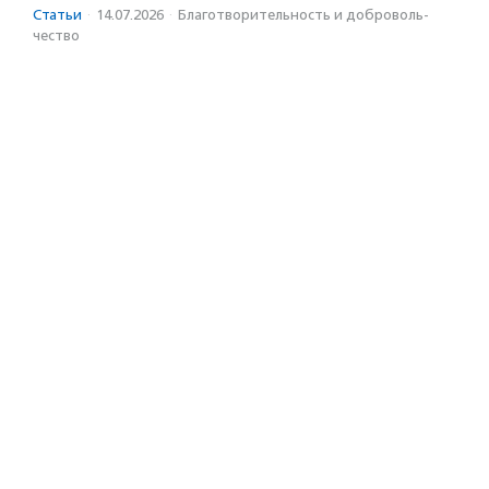
Статьи
·
14.07.2026
·
Благотвори­тель­ность и доброволь­
чест­во