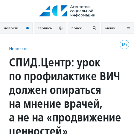
Перейти
к
содержанию
новости
сервисы
поиск
меню
18+
Новости
СПИД.Центр: урок
по профилактике ВИЧ
должен опираться
на мнение врачей,
а не на «продвижение
ценностей»