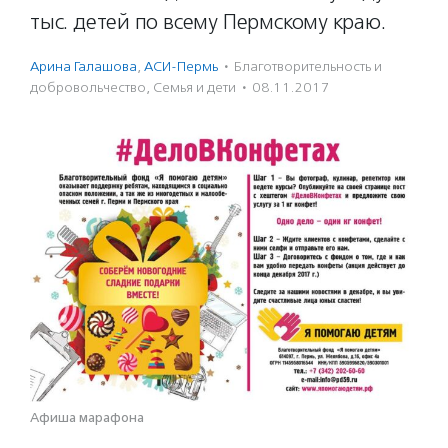
тыс. детей по всему Пермскому краю.
Арина Галашова
,
АСИ-Пермь
·
Благотвори­тель­ность и
доброволь­чест­во
,
Семья и дети
·
08.11.2017
Афиша марафона