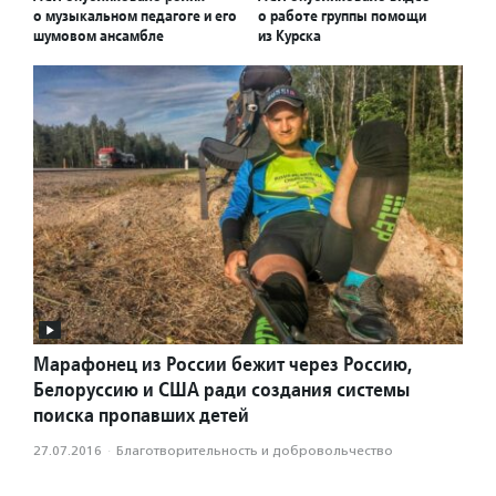
о музыкальном педагоге и его
о работе группы помощи
шумовом ансамбле
из Курска
Марафонец из России бежит через Россию,
Белоруссию и США ради создания системы
поиска пропавших детей
27.07.2016
·
Благотвори­тель­ность и доброволь­чест­во