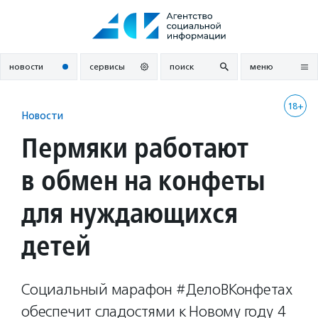
Перейти
к
содержанию
новости
сервисы
поиск
меню
18+
Новости
Пермяки работают
в обмен на конфеты
для нуждающихся
детей
Социальный марафон #ДелоВКонфетах
обеспечит сладостями к Новому году 4