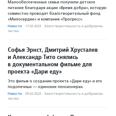
Малообеспеченные семьи получили детское
питание благодаря акции «Время добра», которую
совместно проводят благотворительный фонд
«Милосердие» и компания «Прогресс».
Новости
·
17.03.2023
·
Благотвори­тель­ность и доброволь­
чест­во
Софья Эрнст, Дмитрий Хрусталев
и Александр Тито снялись
в документальном фильме для
проекта «Дари еду»
Это фильм о создании проекта «Дари еду» и его
подопечных — одиноких пенсионерах.
Новости
·
09.02.2023
·
Благотвори­тель­ность и доброволь­
чест­во