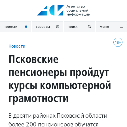
Перейти
к
содержанию
новости
сервисы
поиск
меню
18+
Новости
Псковские
пенсионеры пройдут
курсы компьютерной
грамотности
В десяти районах Псковской области
более 200 пенсионеров обучатся