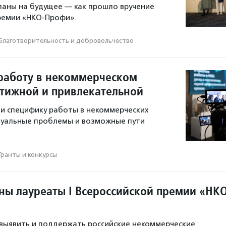
ланы на будущее — как прошло вручение
премии «НКО-Профи».
Благотвори­тель­ность и доброволь­чест­во
 работу в некоммерческом
стижной и привлекательной
и специфику работы в некоммерческих
туальные проблемы и возможные пути
Гранты и конкурсы
тны лауреаты I Всероссийской премии «НК
выявить и поддержать российские некоммерческие