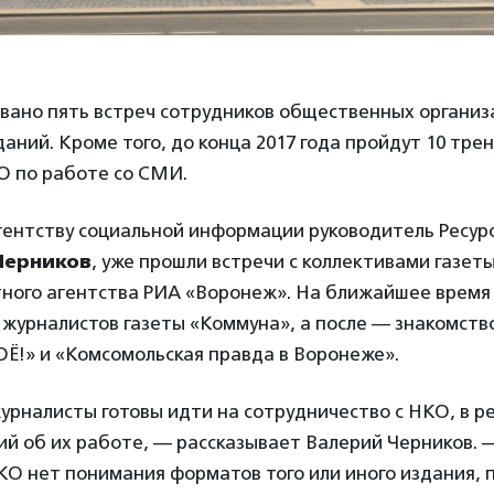
овано пять встреч сотрудников общественных организ
аний. Кроме того, до конца 2017 года пройдут 10 трен
О по работе со СМИ.
гентству социальной информации руководитель Ресур
Черников
, уже прошли встречи с коллективами газет
тного агентства РИА «Воронеж». На ближайшее время
 журналистов газеты «Коммуна», а после — знакомств
Ё!» и «Комсомольская правда в Воронеже».
рналисты готовы идти на сотрудничество с НКО, в р
й об их работе, — рассказывает Валерий Черников. 
О нет понимания форматов того или иного издания, 