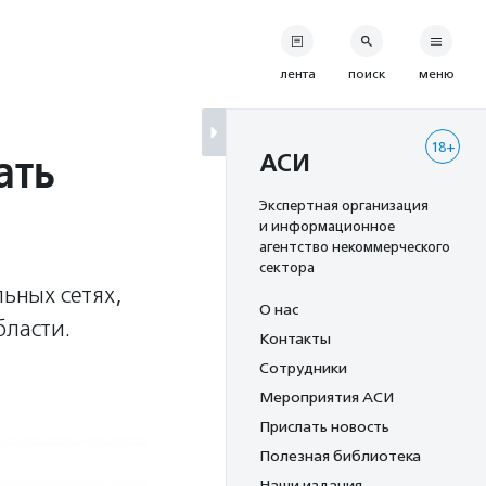
лента
поиск
меню
18+
ать
АСИ
Экспертная организация
и информационное
агентство некоммерческого
сектора
льных сетях,
О нас
бласти.
Контакты
Сотрудники
Мероприятия АСИ
Прислать новость
Полезная библиотека
Наши издания