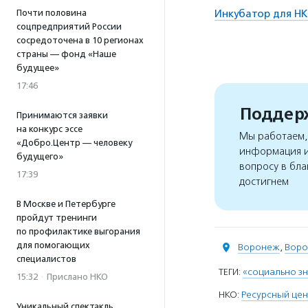
Почти половина
Инкубатор для НК
соцпредприятий России
сосредоточена в 10 регионах
страны — фонд «Наше
будущее»
17:46
Поддерж
Принимаются заявки
на конкурс эссе
Мы работаем, 
«Добро.Центр — человеку
информация и
будущего»
вопросу в бла
17:39
достигнем
В Москве и Петербурге
пройдут тренинги
по профилактике выгорания
для помогающих
Воронеж
,
Воро
специалистов
ТЕГИ:
«социально з
15:32
·
Прислано НКО
НКО:
Ресурсный це
Уникальный спектакль