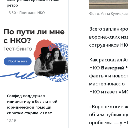
ретро
13:30
·
Прислано НКО
Фото: Анна Кумицкая
Всего запланир
воронежских изд
сотрудников НК
Как рассказал А
НКО
Валерий 
факты» и новос
мастер-класс от
НКО и газет «МО
Совфед поддержал
инициативу о бесплатной
«Воронежские жу
юридической помощи
сиротам старше 23 лет
объем публикаци
13:19
проблема — у НК