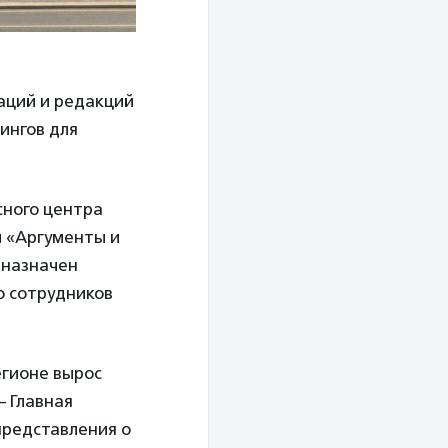
аций и редакций
ингов для
сного центра
ы «Аргументы и
 назначен
о сотрудников
егионе вырос
— Главная
представления о