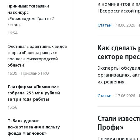
и номинантов и п
Принимаются заявки
I Всероссийской 
на конкурс
«Росмолодежь.Гранты 2
сезон»
Статьи
·
18.06.2026
·
16:54
Как сделать
Фестиваль адаптивных видов
спорта «Пари на равных»
секторе пре
прошел в Нижегородской
области
Эксперты обсудил
16:39
·
Прислано НКО
организациях, ак
их решения.
Платформа «Поможем»
собрала 253 млн рублей
Статьи
·
17.06.2026
·
за три года работы
15:56
Стали извес
Т-Банк удвоит
Профи»
пожертвования в пользу
фонда «Галчонок»
Премия призвана 