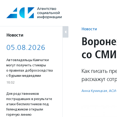
Перейти
к
содержанию
Новости
Новости
Вороне
05.08.2026
со СМИ
Автовладельцы Камчатки
могут получить стикеры
Как писать пр
о правилах добрососедства
с бурыми медведями
расскажут сот
18:02
Анна Кумицкая
,
АСИ
Для родственников
пострадавших в результате
атаки беспилотников под
Геленджиком открыли
горячую линию