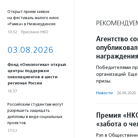
Открыт прием заявок
на фестиваль малого кино
РЕКОМЕНДУЕ
«Рамка» в Нижнеудинске
10:32
·
Прислано НКО
Агентство с
опубликовал
03.08.2026
награждени
Фонд «Онкологика» открыл
Победителями пр
центры поддержки
организаций. Еще
онкопациентов в шести
призы.
регионах России
18:37
Новости
·
26.06.2026
Российским студентам могут
разрешить защищать
Премия «НКО
дипломы в виде социальных
«забота о ч
проектов
17:57
Рэп в Общественн