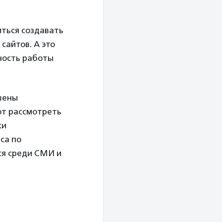
иться создавать
сайтов. А это
чность работы
шены
ют рассмотреть
ки
са по
ся среди СМИ и