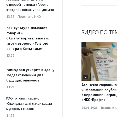
о первой помощи «Гореть
звездой» покажут в Пушкино
13:58
·
Прислано НКО
Как культура помогает
ВИДЕО ПО ТЕ
говорить
о благотворительности:
итоги второго «Теплого
вечера с Кольским»
13:55
Минздрав ускорит выдачу
медзаключений для
будущих опекунов
Агентство социально
13:21
информации опубли
с церемонии награ
РЭО готовит сервис
«НКО-Профи»
«Экопульс» для ликвидации
26.06.2026
·
Гранты и 
мусорных свалок
11:55