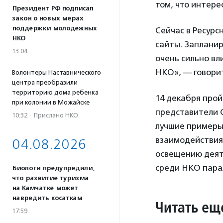
том, что интере
Президент РФ подписал
закон о новых мерах
поддержки молодежных
Сейчас в Ресурс
НКО
сайты. Запланир
13:04
очень сильно вл
НКО», — говори
Волонтеры Наставнического
центра преобразили
территорию дома ребенка
14 декабря про
при колонии в Можайске
представители 
10:32
·
Прислано НКО
лучшие примеры
взаимодействия
04.08.2026
освещению деят
среди НКО пара
Биологи предупредили,
что развитие туризма
на Камчатке может
навредить косаткам
Читать ещ
17:59