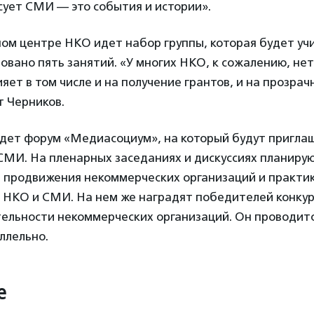
сует СМИ — это события и истории».
ном центре НКО идет набор группы, которая будет уч
овано пять занятий. «У многих НКО, к сожалению, нет 
ияет в том числе и на получение грантов, и на прозра
т Черников.
йдет форум «Медиасоциум», на который будут пригла
СМИ. На пленарных заседаниях и дискуссиях планиру
 продвижения некоммерческих организаций и практи
 НКО и СМИ. На нем же наградят победителей конкур
ельности некоммерческих организаций. Он проводит
ллельно.
е