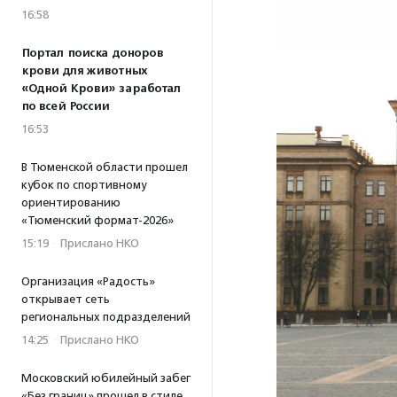
16:58
Портал поиска доноров
крови для животных
«Одной Крови» заработал
по всей России
16:53
В Тюменской области прошел
кубок по спортивному
ориентированию
«Тюменский формат-2026»
15:19
·
Прислано НКО
Организация «Радость»
открывает сеть
региональных подразделений
14:25
·
Прислано НКО
Московский юбилейный забег
«Без границ» прошел в стиле