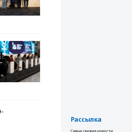
О-
Рассылка
Cамые свежие новости,