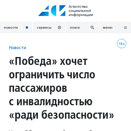
Перейти
к
содержанию
новости
сервисы
поиск
меню
18+
Новости
«Победа» хочет
ограничить число
пассажиров
с инвалидностью
«ради безопасности»