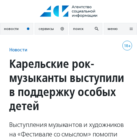
Перейти
к
содержанию
новости
сервисы
поиск
меню
18+
Новости
Карельские рок-
музыканты выступили
в поддержку особых
детей
Выступления музыкантов и художников
на «Фестивале со смыслом» помогли