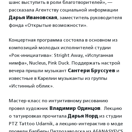
шанс выступить в роли благотворителей», —
рассказала Агентству социальной информации
Дарья Ивановская
, заместитель руководителя
фонда «Открытые возможности».
Концертная программа состояла в основном из
композиций молодых исполнителей студии
«Рок-инициатива»: Stright Away, «Испуганная
нимфа», Nucleus, Pink Duck. Поддержать настрой
вечера пришли музыкант
Сантери Бруссуев
и
известные в Карелии музыканты из группы
«Истинный облик».
Мастер-класс по интуитивному рисованию
провел художник
Владимир Одинцов
. Лекцию
о татуировках прочитала
Дарья Норд
из студии
PTZ Tattoo Udarnik, а лекцию-интерактив о моде
провели барберы Петрозаводска из AFANASYEV’S