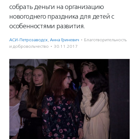
собрать деньги на организацию
новогоднего праздника для детей с
особенностями развития.
АСИ-Петрозаводск
,
Анна Гриневич
·
Благотвори­тель­ность
и доброволь­чест­во
·
30.11.2017