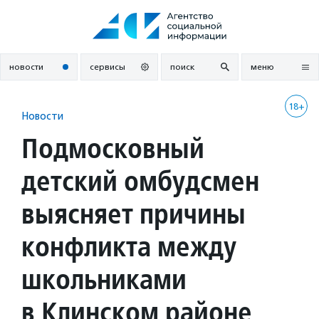
Перейти
к
содержанию
новости
сервисы
поиск
меню
18+
Новости
Подмосковный
детский омбудсмен
выясняет причины
конфликта между
школьниками
в Клинском районе