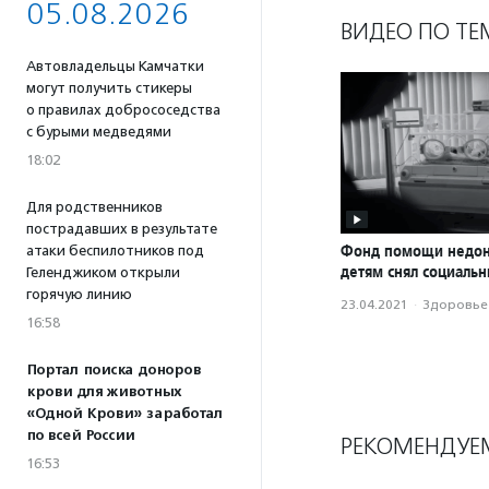
05.08.2026
ВИДЕО ПО ТЕ
Автовладельцы Камчатки
могут получить стикеры
о правилах добрососедства
с бурыми медведями
18:02
Для родственников
пострадавших в результате
Фонд помощи недо
атаки беспилотников под
детям снял социаль
Геленджиком открыли
горячую линию
23.04.2021
·
Здоровье
16:58
Портал поиска доноров
крови для животных
«Одной Крови» заработал
по всей России
РЕКОМЕНДУЕ
16:53