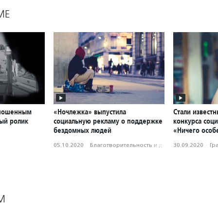
МЕ
ношенным
«Ночлежка» выпустила
Стали извест
ный ролик
социальную рекламу о поддержке
конкурса соц
бездомных людей
«Ничего особ
05.10.2020
·
Благотвори­тель­ность и доброволь­чест­во
30.09.2020
·
Гр
М