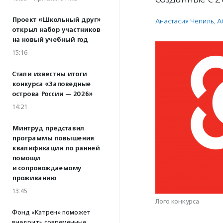
Проект «Школьный друг»
Анастасия Чепиль
,
А
открыл набор участников
на новый учебный год
15:16
Стали известны итоги
конкурса «Заповедные
острова России — 2026»
14:21
Минтруд представил
программы повышения
квалификации по ранней
помощи
и сопровождаемому
проживанию
13:45
Лого конкурса
Фонд «Катрен» поможет
внедрить современные