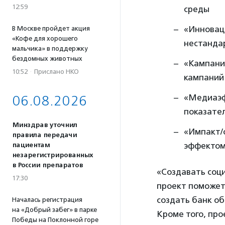
12:59
среды
«Инновац
В Москве пройдет акция
«Кофе для хорошего
нестанда
мальчика» в поддержку
бездомных животных
«Кампани
10:52
·
Прислано НКО
кампаний
«Медиаэф
06.08.2026
показате
Минздрав уточнил
«Импакт/
правила передачи
эффекто
пациентам
незарегистрированных
в России препаратов
«Создавать соци
17:30
проект поможет
создать банк о
Началась регистрация
на «Добрый забег» в парке
Кроме того, пр
Победы на Поклонной горе