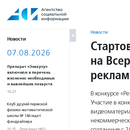
Перейти
к
содержанию
Новости
Новости
Старто
07.08.2026
на Все
Препарат «Энхерту»
реклам
включили в перечень
жизненно необходимых
и важнейших лекарств
16:27
В конкурсе «Р
Участие в кон
Клуб друзей пермской
физико-математической
видеоматери
школы № 146 ищет
некоммерческ
фандрайзера
созданные с 2
15:35
·
Прислано НКО