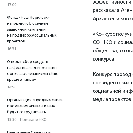
эффективности с
17:00
рассказала Аге
Фонд «Наш Норильск»
Архангельского 
напомнил об осенней
заявочной кампании
«Конкурс получи
на поддержку социальных
проектов
СО НКО и социа
16:31
общества, созд
конкурса.
Открыт сбор средств
на фестиваль для женщин
Конкурс провод
с онкозаболеваниями «Еще
краше в танце»
президентских г
14:50
социальной инф
медиапроектов 
Организация «Продвижение»
и компания «Инва-Титан»
будут сотрудничать
13:30
·
Прислано НКО
Пенсионеры Самарской