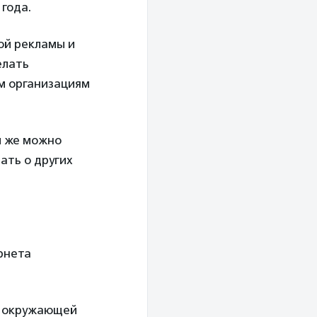
года.
ой рекламы и
елать
м организациям
 же можно
ать о других
рнета
в окружающей