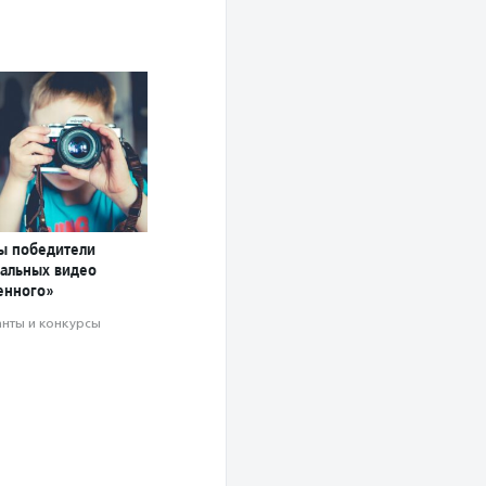
ны победители
иальных видео
енного»
анты и конкурсы