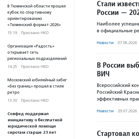
Стали извес
В Тюменской области прошел
России — 20
кубок по спортивному
ориентированию
Наиболее успешн
«Тюменский формат-2026»
в официальные р
15:19
·
Прислано НКО
Новости
·
07.08.2026
Организация «Радость»
открывает сеть
региональных подразделений
В России вы
14:25
·
Прислано НКО
ВИЧ
Московский юбилейный забег
Всероссийский ко
«Без границ» прошел в стиле
Российский Красн
ретро
эффективных прак
13:30
·
Прислано НКО
Новости
·
29.07.2026
Совфед поддержал
инициативу о бесплатной
юридической помощи
Стартовал к
сиротам старше 23 лет