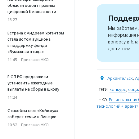
области освоят правила
цифровой безопасности
Поддерж
13:27
Мы работаем, 
Встреча с Андреем Ургантом
информация и
стала лотом аукциона
вопросу в бла
в поддержку фонда
достигнем
«Бумажная птица»
11:45
·
Прислано НКО
В ОП РФ предложили
Архангельск
,
А
установить ежегодные
ТЕГИ:
конкурс
,
соци
выплаты на сборы в школу
11:24
НКО:
Региональная 
технологий «Гарант»
Стихобиатлон «Км/вслух»
соберет семьи в Липецке
10:32
·
Прислано НКО