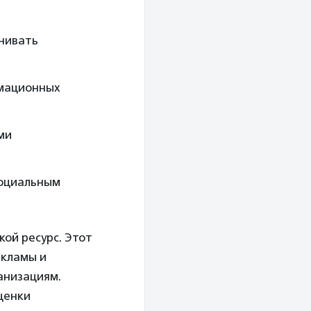
енивать
рмационных
ми
социальным
кой ресурс. Этот
екламы и
анизациям.
ценки