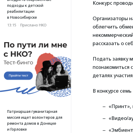
Конкурс проводи
подходы к детской
реабилитации
в Новосибирске
Организаторы н
13:15
·
Прислано НКО
облегчить обмен
некоммерческий
рассказать о себ
Подать заявку м
познакомиться с
деталях участия
В конкурсе семь
«Принт», 
Патриаршая гуманитарная
«Видео/а
миссия ищет волонтеров для
ремонта домов в Донецке
«Эмбиент
и Горловке