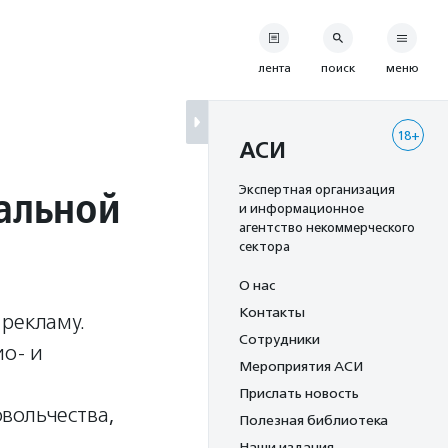
лента
поиск
меню
18+
АСИ
альной
Экспертная организация
и информационное
агентство некоммерческого
сектора
О нас
Контакты
 рекламу.
Сотрудники
ио- и
Мероприятия АСИ
Прислать новость
вольчества,
Полезная библиотека
Наши издания