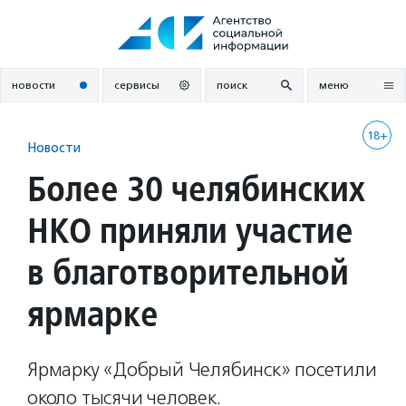
Перейти
к
содержанию
новости
сервисы
поиск
меню
18+
Новости
Более 30 челябинских
НКО приняли участие
в благотворительной
ярмарке
Ярмарку «Добрый Челябинск» посетили
около тысячи человек.