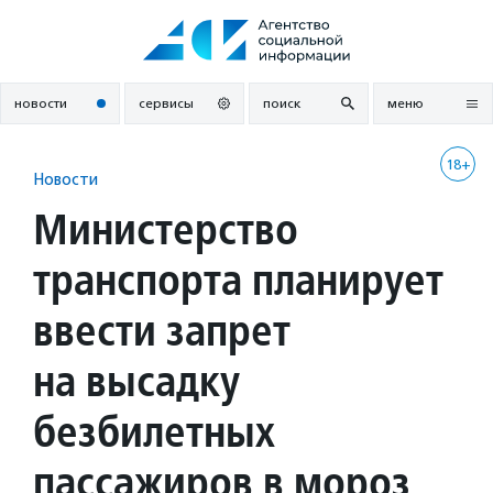
Перейти
к
содержанию
новости
сервисы
поиск
меню
18+
Новости
Министерство
транспорта планирует
ввести запрет
на высадку
безбилетных
пассажиров в мороз