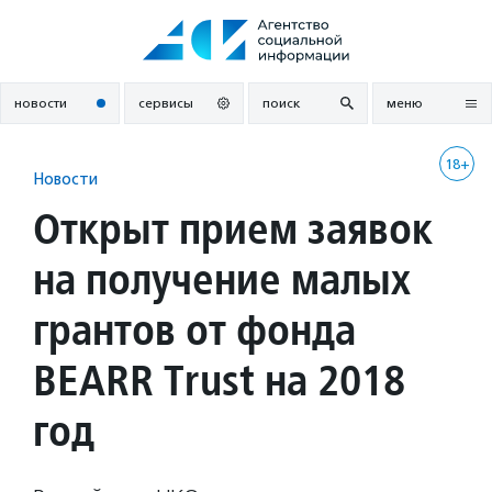
Перейти
к
содержанию
новости
сервисы
поиск
меню
18+
Новости
Открыт прием заявок
на получение малых
грантов от фонда
BEARR Trust на 2018
год