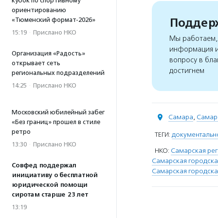
кубок по спортивному
ориентированию
Поддерж
«Тюменский формат-2026»
15:19
·
Прислано НКО
Мы работаем, 
информация и
Организация «Радость»
вопросу в бла
открывает сеть
достигнем
региональных подразделений
14:25
·
Прислано НКО
Московский юбилейный забег
Самара
,
Самар
«Без границ» прошел в стиле
ретро
ТЕГИ:
документальн
13:30
·
Прислано НКО
НКО:
Самарская ре
Самарская городска
Совфед поддержал
Самарская городска
инициативу о бесплатной
юридической помощи
сиротам старше 23 лет
13:19