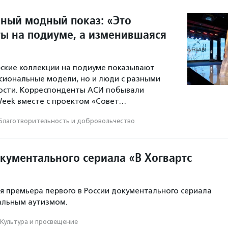
ный модный показ: «Это
ты на подиуме, а изменившаяся
ские коллекции на подиуме показывают
сиональные модели, но и люди с разными
ости. Корреспонденты АСИ побывали
 Week вместе с проектом «Совет…
Благотвори­тель­ность и доброволь­чест­во
кументального сериала «В Хогвартс
ся премьера первого в России документального сериала
альным аутизмом.
Культура и просвещение