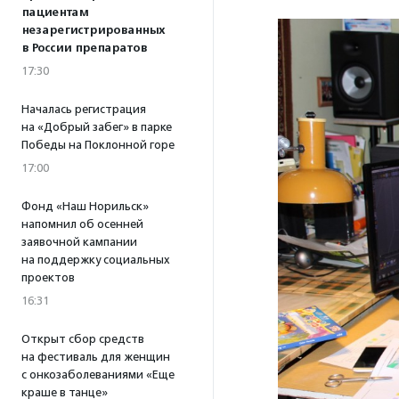
пациентам
незарегистрированных
в России препаратов
17:30
Началась регистрация
на «Добрый забег» в парке
Победы на Поклонной горе
17:00
Фонд «Наш Норильск»
напомнил об осенней
заявочной кампании
на поддержку социальных
проектов
16:31
Открыт сбор средств
на фестиваль для женщин
с онкозаболеваниями «Еще
краше в танце»