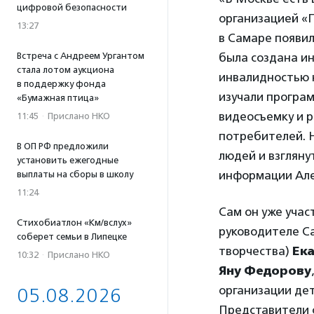
цифровой безопасности
организацией «П
13:27
в Самаре появил
Встреча с Андреем Ургантом
была создана ин
стала лотом аукциона
инвалидностью н
в поддержку фонда
изучали програ
«Бумажная птица»
видеосъемку и р
11:45
·
Прислано НКО
потребителей. 
В ОП РФ предложили
людей и взгляну
установить ежегодные
информации Але
выплаты на сборы в школу
11:24
Сам он уже учас
Стихобиатлон «Км/вслух»
руководителе Са
соберет семьи в Липецке
творчества)
Ек
10:32
·
Прислано НКО
Яну Федорову
организации де
05.08.2026
Представители 