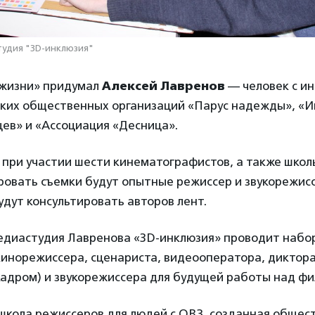
тудия "3D-инклюзия"
жизни» придумал
Алексей Лавренов
— человек с и
ских общественных организаций «Парус надежды», «
ев» и «Ассоциация «Десница».
при участии шести кинематографистов, а также школ
ровать съемки будут опытные режиссер и звукорежис
дут консультировать авторов лент.
едиастудия Лавренова «3D-инклюзия» проводит набор
инорежиссера, сценариста, видеооператора, диктора
кадром) и звукорежиссера для будущей работы над ф
 школа режиссеров для людей с ОВЗ, созданная общес