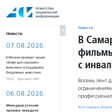
Перейти
к
содержанию
Новости
Новости
В Сама
07.08.2026
фильмы
В Москве пройдет акция
с инва
«Кофе для хорошего
мальчика» в поддержку
бездомных животных
10:52
·
Прислано НКО
Восемь лент д
ограничениями
06.08.2026
профессионал
Минздрав уточнил
АСИ-Самара
,
Георги
правила передачи