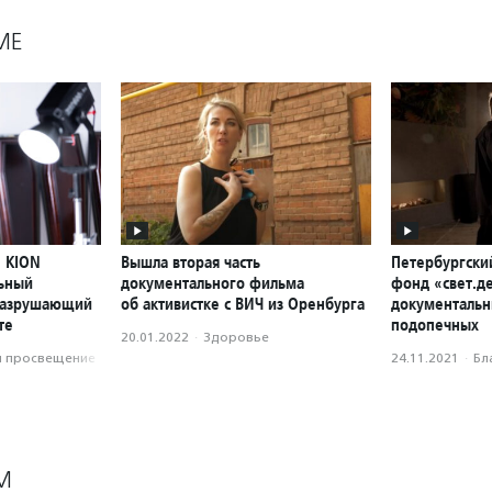
МЕ
е KION
Вышла вторая часть
Петербургски
ьный
документального фильма
фонд «свет.д
 разрушающий
об активистке с ВИЧ из Оренбурга
документальн
те
подопечных
20.01.2022
·
Здоровье
и просвещение
24.11.2021
·
Бл
М