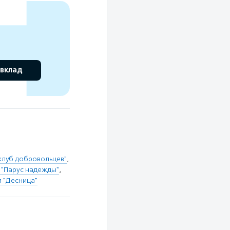
 вклад
клуб добровольцев"
,
 "Парус надежды"
,
 "Десница"