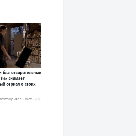
й благотворительный
ети» снимает
ый сериал о своих
аготвори­тель­ность и доброволь­чест­во