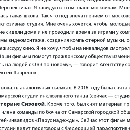
ерспектива». Я завидую в этом плане москвичам. Мне
ась такая школа. Так что под впечатлением от москов
клюзивная студия. Мне очень хочется, чтобы молоды
е сидели дома и не проводили время за играми у ком
ммы видеомонтажа, создания компьютерной музыки, о
ежиссуру кино. Я не хочу, чтобы на инвалидов смотрел
Наши фильмы помогут гражданскому обществу измени
ть на людей с ОВЗ по-новому», — говорит Агентству с
ксей Лавренов.
твовал в аналогичных съемках. В 2016 году была снята 
марской студии инклюзивного танца (сейчас — студи
атерине Сизовой
. Кроме того, был снят материал п
, члена команды по бочча от Самарской городской об
тей-инвалидов «Парус надежды». Сейчас этот фильм м
студии ведут переговоры с Федерацией параспортивн