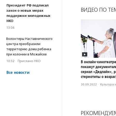
Президент РФ подписал
ВИДЕО ПО ТЕ
закон о новых мерах
поддержки молодежных
НКО
13:04
Волонтеры Наставнического
центра преобразили
территорию дома ребенка
при колонии в Можайске
10:32
·
Прислано НКО
В онлайн-кинотеатр
покажут документал
сериал «Дедлайн»,
Все новости
стереотипы о возрас
30.09.2022
·
Культура 
РЕКОМЕНДУЕ