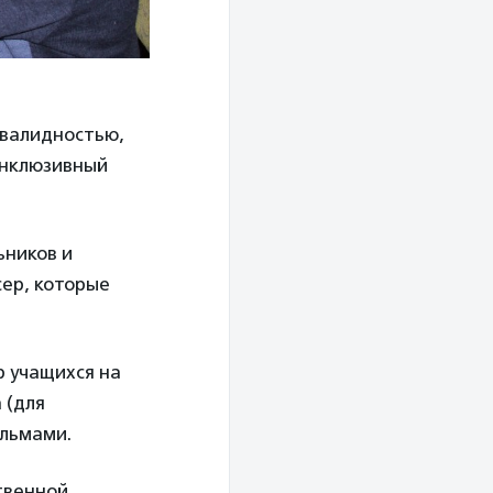
нвалидностью,
Инклюзивный
ьников и
сер, которые
 учащихся на
 (для
ильмами.
твенной