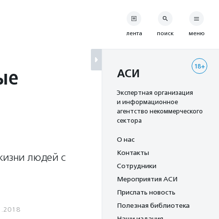
лента
поиск
меню
18+
ые
АСИ
Экспертная организация
и информационное
агентство некоммерческого
сектора
О нас
Контакты
жизни людей с
Сотрудники
Мероприятия АСИ
Прислать новость
Полезная библиотека
1.2018
Наши издания