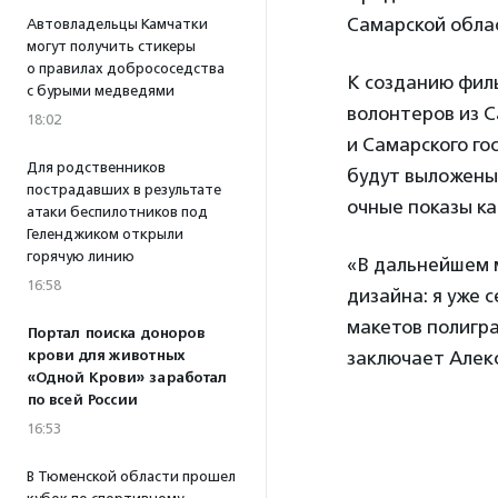
Самарской обла
Автовладельцы Камчатки
могут получить стикеры
о правилах добрососедства
К созданию фил
с бурыми медведями
волонтеров из С
18:02
и Самарского го
Для родственников
будут выложены 
пострадавших в результате
очные показы ка
атаки беспилотников под
Геленджиком открыли
горячую линию
«В дальнейшем м
16:58
дизайна: я уже
макетов полигра
Портал поиска доноров
крови для животных
заключает Алек
«Одной Крови» заработал
по всей России
16:53
В Тюменской области прошел