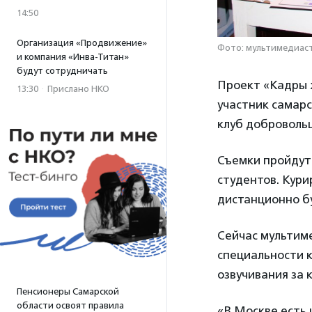
14:50
Организация «Продвижение»
Фото: мультимедиас
и компания «Инва-Титан»
будут сотрудничать
Проект «Кадры 
13:30
·
Прислано НКО
участник самар
клуб добровольц
Съемки пройдут 
студентов. Кури
дистанционно бу
Сейчас мультим
специальности к
озвучивания за 
Пенсионеры Самарской
области освоят правила
«В Москве есть