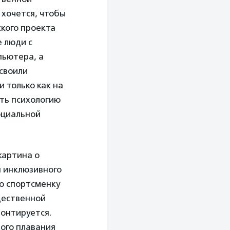
 хочется, чтобы
ского проекта
е люди с
пьютера, а
своили
и только как на
ть психологию
оциальной
картина о
я инклюзивного
ро спортсменку
щественной
онтируется.
ого плавания