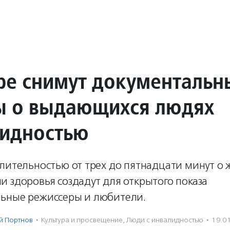
ре снимут документальн
 о выдающихся людях
лидностью
лительностью от трех до пятнадцати минут о 
 здоровья создадут для открытого показа
ьные режиссеры и любители.
й Портнов
·
Культура и просвещение
,
Люди с инвалидностью
·
19.0