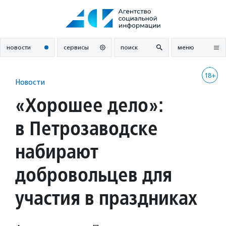
Перейти
к
содержанию
новости
сервисы
поиск
меню
18+
Новости
«Хорошее дело»:
в Петрозаводске
набирают
добровольцев для
участия в праздниках