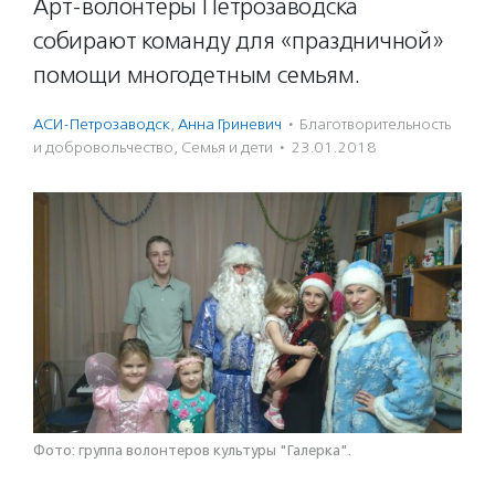
Арт-волонтеры Петрозаводска
собирают команду для «праздничной»
помощи многодетным семьям.
АСИ-Петрозаводск
,
Анна Гриневич
·
Благотвори­тель­ность
и доброволь­чест­во
,
Семья и дети
·
23.01.2018
Фото: группа волонтеров культуры "Галерка".