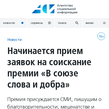
Перейти
к
содержанию
новости
сервисы
поиск
меню
18+
Новости
Начинается прием
заявок на соискание
премии «В союзе
слова и добра»
Премия присуждается СМИ, пишущим о
благотворительности, меценатстве и