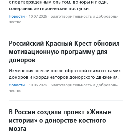
с подтвержденным опытом, доноры и люди,
совершившие героические поступки.
Новости
·
10.07.2026
·
Благотвори­тель­ность и доброволь­
чест­во
Российский Красный Крест обновил
мотивационную программу для
доноров
Изменения внесли после обратной связи от самих
доноров и координаторов донорского движения.
Новости
·
30.06.2026
·
Благотвори­тель­ность и доброволь­
чест­во
В России создали проект «Живые
истории» о донорстве костного
мозга