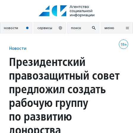
Перейти
к
содержанию
новости
сервисы
поиск
меню
18+
Новости
Президентский
правозащитный совет
предложил создать
рабочую группу
по развитию
донорства