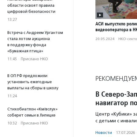
области освоят правила
цифровой безопасности
13:27
АСИ выпустило роли
видеооператора в Н
Встреча с Андреем Ургантом
стала лотом аукциона
20.05.2024
·
НКО-сект
в поддержку фонда
«Бумажная птица»
11:45
·
Прислано НКО
В ОП РФ предложили
РЕКОМЕНДУЕ
установить ежегодные
выплаты на сборы в школу
В Северо-За
11:24
навигатор п
Стихобиатлон «Км/вслух»
Центр «Кубики» з
соберет семьи в Липецке
с детьми с инвал
10:32
·
Прислано НКО
Новости
·
17.07.2026