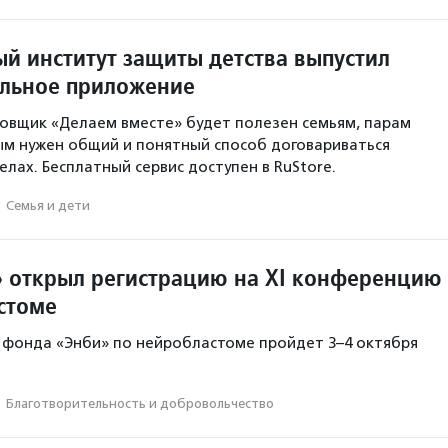
й институт защиты детства выпустил
льное приложение
овщик «Делаем вместе» будет полезен семьям, парам
ым нужен общий и понятный способ договариваться
лах. Бесплатный сервис доступен в RuStore.
·
Семья и дети
 открыл регистрацию на XI конференцию
стоме
 фонда «Энби» по нейробластоме пройдет 3–4 октября
·
Благотвори­тель­ность и доброволь­чест­во