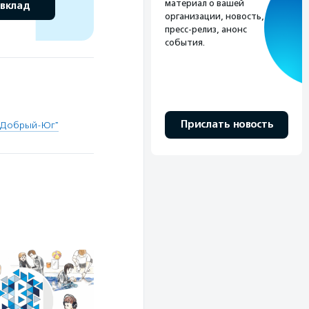
материал о вашей
 вклад
организации, новость,
пресс-релиз, анонс
события.
Прислать новость
 "Добрый-Юг"