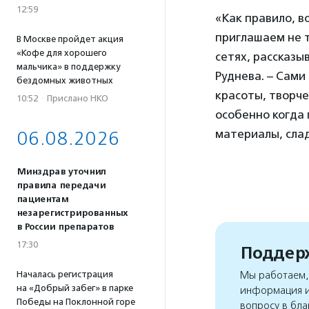
12:59
«Как правило, в
приглашаем не т
В Москве пройдет акция
«Кофе для хорошего
сетях, рассказы
мальчика» в поддержку
Руднева. – Сами
бездомных животных
красоты, творче
10:52
·
Прислано НКО
особенно когда 
материалы, слад
06.08.2026
Минздрав уточнил
правила передачи
пациентам
незарегистрированных
в России препаратов
17:30
Поддерж
Началась регистрация
Мы работаем, 
на «Добрый забег» в парке
информация и
Победы на Поклонной горе
вопросу в бла