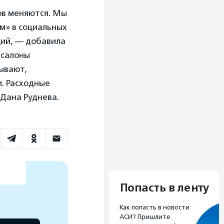
ков меняются. Мы
ам» в социальных
ций, — добавила
 салоны
зывают,
и. Расходные
 Дана Руднева.
Попасть в ленту
Как попасть в новости
АСИ? Пришлите