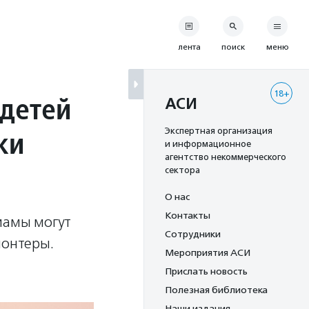
лента
поиск
меню
18+
детей
АСИ
ки
Экспертная организация
и информационное
агентство некоммерческого
сектора
О нас
Контакты
мамы могут
Сотрудники
лонтеры.
Мероприятия АСИ
Прислать новость
Полезная библиотека
Наши издания