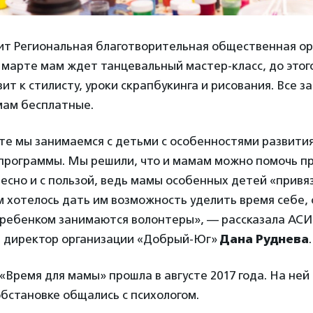
ит Региональная благотворительная общественная ор
 марте мам ждет танцевальный мастер-класс, до этог
зит к стилисту, уроки скрапбукинга и рисования. Все з
мам бесплатные.
те мы занимаемся с детьми с особенностями развития
программы. Мы решили, что и мамам можно помочь п
сно и с пользой, ведь мамы особенных детей «привяз
ам хотелось дать им возможность уделить время себе, 
с ребенком занимаются волонтеры», — рассказала АСИ
 директор организации «Добрый-Юг»
Дана Руднева
.
«Время для мамы» прошла в августе 2017 года. На ней
бстановке общались с психологом.