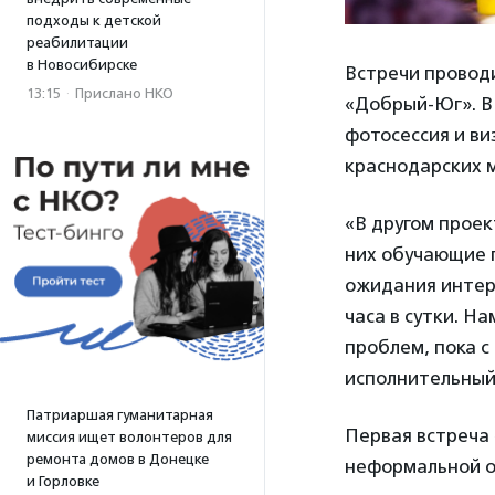
подходы к детской
реабилитации
в Новосибирске
Встречи провод
13:15
·
Прислано НКО
«Добрый-Юг». В
фотосессия и ви
краснодарских 
«В другом проек
них обучающие 
ожидания интере
часа в сутки. Н
проблем, пока 
исполнительный
Патриаршая гуманитарная
Первая встреча 
миссия ищет волонтеров для
ремонта домов в Донецке
неформальной о
и Горловке