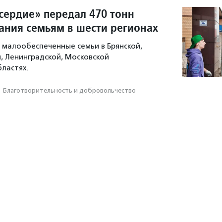
ердие» передал 470 тонн
тания семьям в шести регионах
малообеспеченные семьи в Брянской,
й, Ленинградской, Московской
бластях.
·
Благотвори­тель­ность и доброволь­чест­во