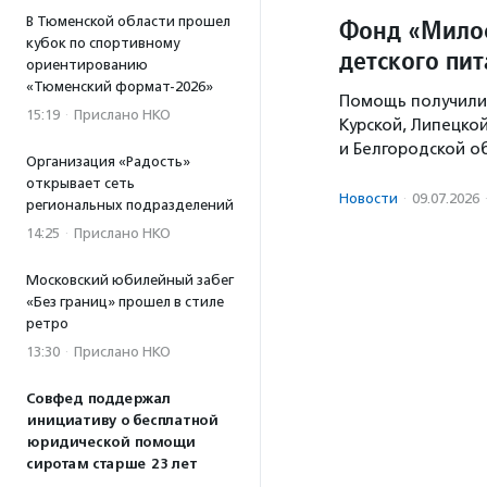
В Тюменской области прошел
Фонд «Милос
кубок по спортивному
детского пи
ориентированию
«Тюменский формат-2026»
Помощь получили 
15:19
·
Прислано НКО
Курской, Липецко
и Белгородской о
Организация «Радость»
открывает сеть
Новости
·
09.07.2026
региональных подразделений
14:25
·
Прислано НКО
Московский юбилейный забег
«Без границ» прошел в стиле
ретро
13:30
·
Прислано НКО
Совфед поддержал
инициативу о бесплатной
юридической помощи
сиротам старше 23 лет