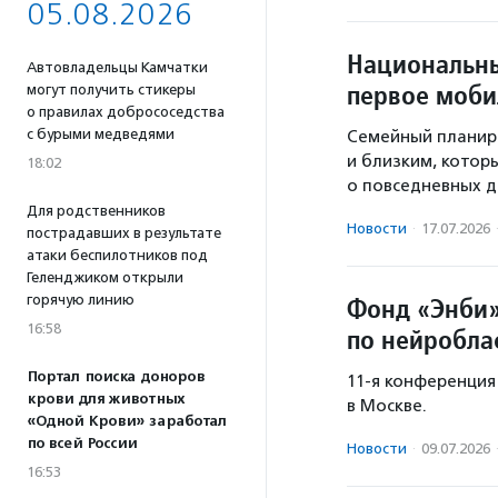
05.08.2026
Национальны
Автовладельцы Камчатки
первое моби
могут получить стикеры
о правилах добрососедства
с бурыми медведями
Семейный планир
и близким, котор
18:02
о повседневных де
Для родственников
Новости
·
17.07.2026
пострадавших в результате
атаки беспилотников под
Геленджиком открыли
горячую линию
Фонд «Энби»
16:58
по нейробла
Портал поиска доноров
11-я конференция
крови для животных
в Москве.
«Одной Крови» заработал
по всей России
Новости
·
09.07.2026
16:53