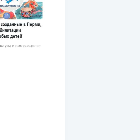
 созданные в Перми,
абилитации
собых детей
льтура и просвещение