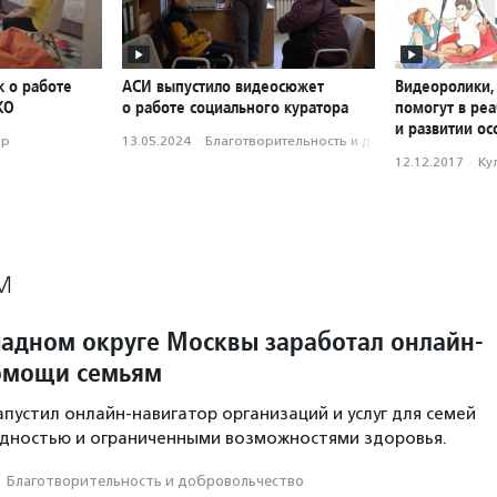
к о работе
АСИ выпустило видеосюжет
Видеоролики,
КО
о работе социального куратора
помогут в ре
и развитии о
ор
13.05.2024
·
Благотвори­тель­ность и доброволь­чест­во
12.12.2017
·
Ку
М
падном округе Москвы заработал онлайн-
омощи семьям
апустил онлайн-навигатор организаций и услуг для семей
идностью и ограниченными возможностями здоровья.
·
Благотвори­тель­ность и доброволь­чест­во