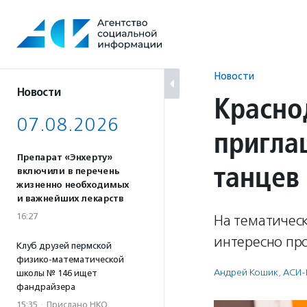
Перейти
к
содержанию
Новости
Новости
Красно
07.08.2026
пригла
Препарат «Энхерту»
танцев
включили в перечень
жизненно необходимых
и важнейших лекарств
16:27
На тематичес
интересно про
Клуб друзей пермской
физико-математической
Андрей Кошик
,
АСИ-
школы № 146 ищет
фандрайзера
15:35
·
Прислано НКО