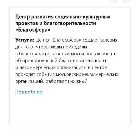
Центр развития социально-культурных
Дети-
проектов и благотворительности
Услуг
«Благосфера»
с гено
Услуги:
Центр «Благосфера» создает условия
любая 
для того, чтобы люди приходили
с булл
в благотворительность и могли больше узнать
Ей пом
об организованной благотворительности
и полу
и некоммерческих организациях: в центре
Волон
проходят события московских некоммерческих
волонт
организаций, работают книжный…
интелл
Подробнее
предло
и комп
помога
Подро