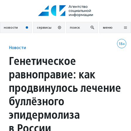
Перейти
к
содержанию
новости
сервисы
поиск
меню
18+
Новости
Генетическое
равноправие: как
продвинулось лечение
буллёзного
эпидермолиза
в России