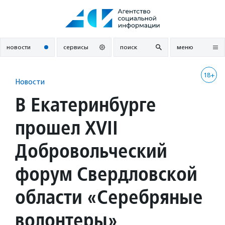
Перейти
к
содержанию
новости
сервисы
поиск
меню
18+
Новости
В Екатеринбурге
прошел XVII
Добровольческий
форум Свердловской
области «Серебряные
волонтеры»