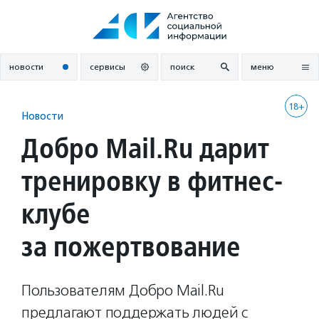
Перейти
к
содержанию
новости
сервисы
поиск
меню
18+
Новости
Добро Mail.Ru дарит
тренировку в фитнес-
клубе
за пожертвование
Пользователям Добро Mail.Ru
предлагают поддержать людей с