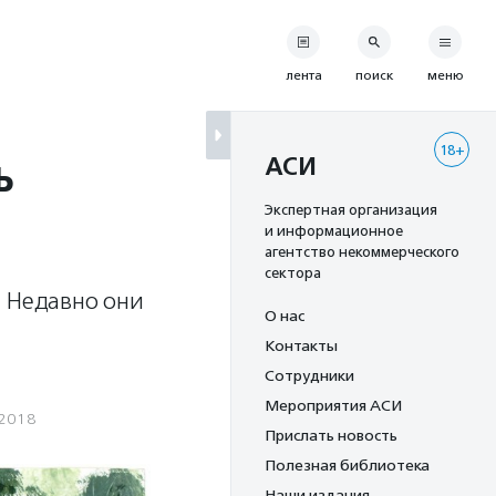
лента
поиск
меню
18+
ь
АСИ
Экспертная организация
и информационное
агентство некоммерческого
сектора
. Недавно они
О нас
Контакты
Сотрудники
Мероприятия АСИ
.2018
Прислать новость
Полезная библиотека
Наши издания