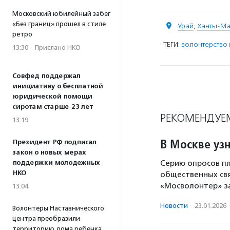
Московский юбилейный забег
«Без границ» прошел в стиле
Урай
,
Ханты-Ма
ретро
ТЕГИ:
волонтерство 
13:30
·
Прислано НКО
Совфед поддержал
инициативу о бесплатной
юридической помощи
сиротам старше 23 лет
РЕКОМЕНДУЕ
13:19
В Москве узн
Президент РФ подписал
закон о новых мерах
Серию опросов п
поддержки молодежных
НКО
общественных свя
«Мосволонтер» за
13:04
Новости
·
23.01.2026
Волонтеры Наставнического
центра преобразили
территорию дома ребенка