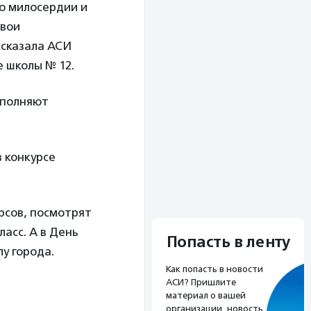
 о милосердии и
свои
ссказала АСИ
 школы № 12.
аполняют
в конкурсе
рсов, посмотрят
асс. А в День
Попасть в ленту
у города.
Как попасть в новости
АСИ? Пришлите
материал о вашей
организации, новость,