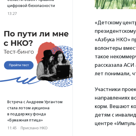
цифровой безопасности
13:27
«Детскому центр
президентскому 
«Азбука НКО» пр
волонтеры вмест
такое некоммер
рассказала АСИ
лет понимали, ч
Участники проек
направлениях во
Встреча с Андреем Ургантом
корм. Вешают ко
стала лотом аукциона
детям с инвали
в поддержку фонда
«Бумажная птица»
центре «Импуль
11:45
·
Прислано НКО