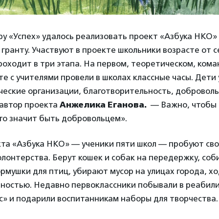
у «Успех» удалось реализовать проект «Азбука НКО»
гранту. Участвуют в проекте школьники возрасте от се
оходит в три этапа. На первом, теоретическом, кома
е с учителями провели в школах классные часы. Дети 
ческие организации, благотворительность, доброволь
 автор проекта
Анжелика Еганова.
— Важно, чтобы 
то значит быть добровольцем».
та «Азбука НКО» — ученики пяти школ — пробуют сво
лонтерства. Берут кошек и собак на передержку, соб
рмушки для птиц, убирают мусор на улицах города, ход
дностью. Недавно первоклассники побывали в реаби
с» и подарили воспитанникам наборы для творчества.