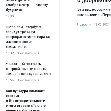
о доброволь
«Добро.Центр — человеку
Эти видеоролики
будущего»
школьников «Перв
17:39
Новости
·
19.03.2024
В Москве и Петербурге
пройдут тренинги
по профилактике выгорания
для помогающих
специалистов
15:32
·
Прислано НКО
Уникальный спектакль
о первой помощи «Гореть
звездой» покажут в Пушкино
13:58
·
Прислано НКО
Как культура помогает
говорить
о благотворительности:
итоги второго «Теплого
вечера с Кольским»