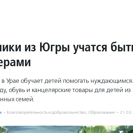
ики из Югры учатся быт
ерами
» в Урае обучает детей помогать нуждающимся
у, обувь и канцелярские товары для детей из
нных семей.
к
·
Благотвори­тель­ность и доброволь­чест­во
,
Образование
·
21.03