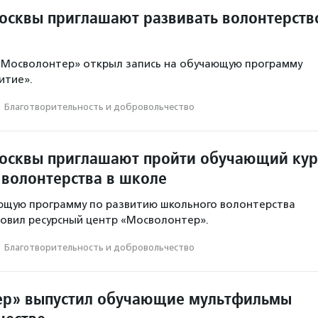
осквы приглашают развивать волонтерств
 «Мосволонтер» открыл запись на обучающую программу
итие».
·
Благотвори­тель­ность и доброволь­чест­во
осквы приглашают пройти обучающий кур
 волонтерства в школе
ющую программу по развитию школьного волонтерства
овил ресурсный центр «Мосволонтер».
·
Благотвори­тель­ность и доброволь­чест­во
ер» выпустил обучающие мультфильмы