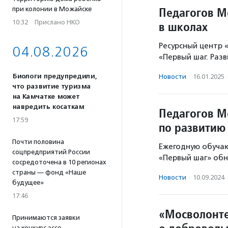
Педагогов М
при колонии в Можайске
10:32
·
Прислано НКО
в школах
Ресурсный центр
04.08.2026
«Первый шаг. Разв
Биологи предупредили,
Новости
·
16.01.2025
что развитие туризма
на Камчатке может
навредить косаткам
Педагогов М
17:59
по развитию
Почти половина
Ежегодную обуча
соцпредприятий России
«Первый шаг» обн
сосредоточена в 10 регионах
страны — фонд «Наше
Новости
·
10.09.2024
будущее»
17:46
«Мосволонт
Принимаются заявки
на конкурс эссе