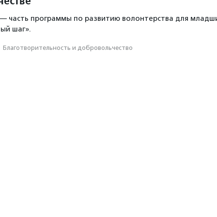
честве
 — часть программы по развитию волонтерства для младш
ый шаг».
·
Благотвори­тель­ность и доброволь­чест­во