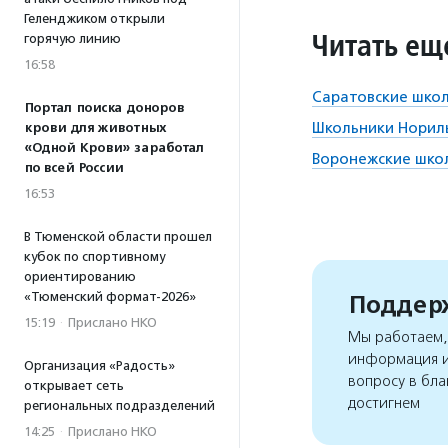
Геленджиком открыли
Читать ещ
горячую линию
16:58
Саратовские школ
Портал поиска доноров
Школьники Нориль
крови для животных
«Одной Крови» заработал
Воронежские школ
по всей России
16:53
В Тюменской области прошел
кубок по спортивному
ориентированию
«Тюменский формат-2026»
Поддерж
15:19
·
Прислано НКО
Мы работаем, 
информация и
Организация «Радость»
вопросу в бла
открывает сеть
достигнем
региональных подразделений
14:25
·
Прислано НКО