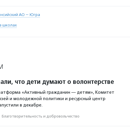
нсийский АО — Югра
в школах
М
али, что дети думают о волонтерстве
латформа «Активный гражданин — детям», Комитет
зей и молодежной политики и ресурсный центр
пустили в декабре.
·
Благотвори­тель­ность и доброволь­чест­во