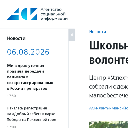
Перейти
к
содержанию
Новости
Новости
Школьн
06.08.2026
волонт
Минздрав уточнил
правила передачи
Центр «Успех
пациентам
незарегистрированных
собрали одежд
в России препаратов
малообеспече
17:30
АСИ-Ханты-Мансийс
Началась регистрация
на «Добрый забег» в парке
Победы на Поклонной горе
17:00