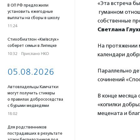
«Эта встреча бы
В ОП РФ предложили
гуманном отноше
установить ежегодные
выплаты на сборы в школу
собственные про
11:24
Светлана Глух
Стихобиатлон «Км/вслух»
На протяжении 
соберет семьи в Липецке
календари добры
10:32
·
Прислано НКО
05.08.2026
Параллельно дет
сочинений «Спос
Автовладельцы Камчатки
могут получить стикеры
В конце месяца 
о правилах добрососедства
«копилки добрых
с бурыми медведями
мецената и благ
18:02
Для родственников
пострадавших в результате
атаки беспилотников под