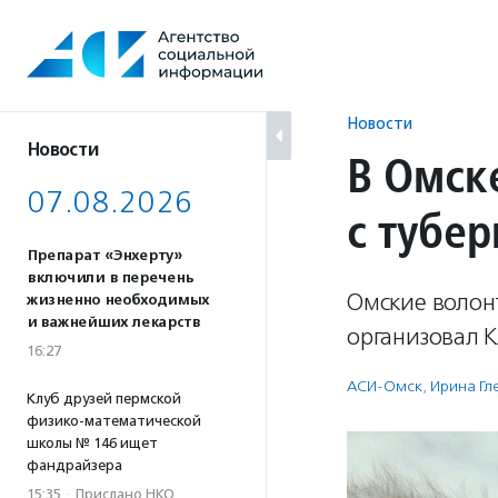
Перейти
к
содержанию
Новости
Новости
В Омск
07.08.2026
с тубе
Препарат «Энхерту»
включили в перечень
Омские волон
жизненно необходимых
и важнейших лекарств
организовал 
16:27
АСИ-Омск
,
Ирина Гл
Клуб друзей пермской
физико-математической
школы № 146 ищет
фандрайзера
15:35
·
Прислано НКО