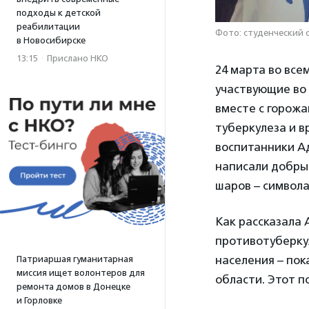
подходы к детской
реабилитации
Фото: студенческий 
в Новосибирске
13:15
·
Прислано НКО
24 марта во все
участвующие во
вместе с горож
туберкулеза и в
воспитанники А
написали добры
шаров – символа
Как рассказала 
противотуберку
населения – по
Патриаршая гуманитарная
миссия ищет волонтеров для
области. Этот п
ремонта домов в Донецке
и Горловке