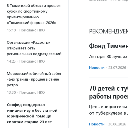
В Тюменской области прошел
кубок по спортивному
ориентированию
«Тюменский формат-2026»
РЕКОМЕНДУЕ
15:19
·
Прислано НКО
Организация «Радость»
Фонд Тимчен
открывает сеть
региональных подразделений
Авторы 30 лучших
14:25
·
Прислано НКО
Новости
·
23.07.2026
Московский юбилейный забег
«Без границ» прошел в стиле
ретро
70 детей с т
13:30
·
Прислано НКО
работы прое
Совфед поддержал
Цель инициативы 
инициативу о бесплатной
от туберкулеза в
юридической помощи
сиротам старше 23 лет
Новости
·
30.06.2026