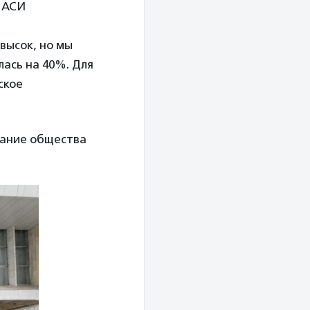
л АСИ
 высок, но мы
лась на 40%. Для
ское
мание общества