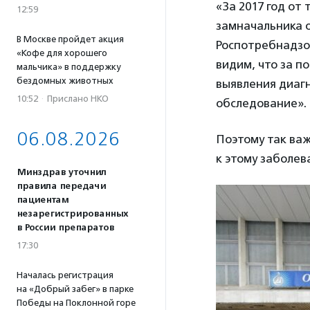
«За 2017 год от
12:59
замначальника 
В Москве пройдет акция
Роспотребнадз
«Кофе для хорошего
видим, что за п
мальчика» в поддержку
бездомных животных
выявления диаг
10:52
·
Прислано НКО
обследование».
06.08.2026
Поэтому так важ
к этому заболев
Минздрав уточнил
правила передачи
пациентам
незарегистрированных
в России препаратов
17:30
Началась регистрация
на «Добрый забег» в парке
Победы на Поклонной горе