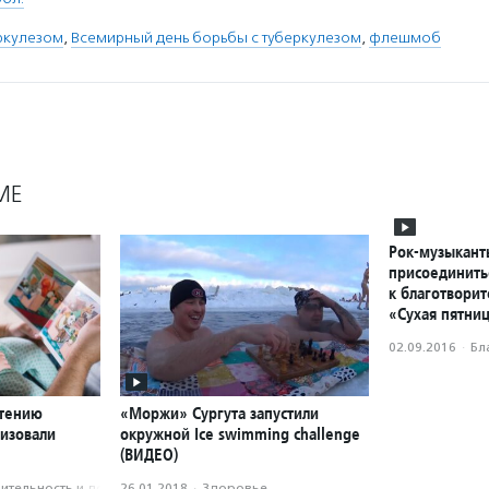
ркулезом
,
Всемирный день борьбы с туберкулезом
,
флешмоб
МЕ
Рок-музыкант
присоединить
к благотвори
«Сухая пятни
02.09.2016
·
Бл
тению
«Моржи» Сургута запустили
низовали
окружной Ice swimming challenge
(ВИДЕО)
­тель­ность и доброволь­чест­во
26.01.2018
·
Здоровье