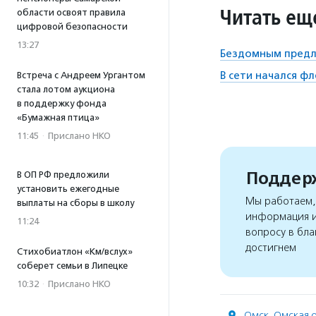
Читать ещ
области освоят правила
цифровой безопасности
13:27
Бездомным предл
В сети начался ф
Встреча с Андреем Ургантом
стала лотом аукциона
в поддержку фонда
«Бумажная птица»
11:45
·
Прислано НКО
Поддерж
В ОП РФ предложили
установить ежегодные
Мы работаем, 
выплаты на сборы в школу
информация и
11:24
вопросу в бла
достигнем
Стихобиатлон «Км/вслух»
соберет семьи в Липецке
10:32
·
Прислано НКО
Омск
,
Омская о