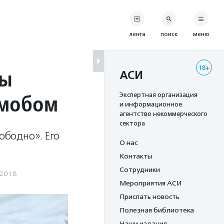
лента
поиск
меню
18+
бы
АСИ
шмобом
Экспертная организация
и информационное
агентство некоммерческого
сектора
бодно». Его
О нас
.
Контакты
Сотрудники
.2018
Мероприятия АСИ
Прислать новость
Полезная библиотека
Наши издания