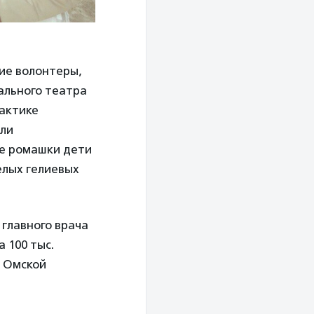
кие волонтеры,
ального театра
лактике
али
ке ромашки дети
елых гелиевых
 главного врача
а 100 тыс.
и Омской