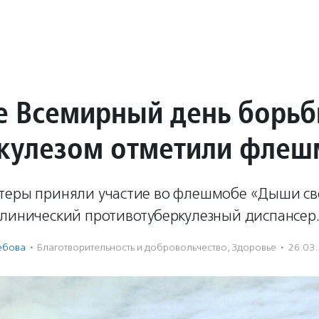
е Всемирный день борь
ркулезом отметили фле
теры приняли участие во флешмобе «Дыши сво
Клинический противотуберкулезный диспансер
ебова
·
Благотвори­тель­ность и доброволь­чест­во
,
Здоровье
·
26.03