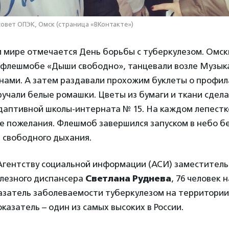
совет ОПЭК, Омск (страница «ВКонтакте»)
м мире отмечается День борьбы с туберкулезом. Омс
 флешмобе «Дыши свободно», танцевали возле Музык
анами. А затем раздавали прохожим буклеты о профи
ручали белые ромашки. Цветы из бумаги и ткани сдел
даптивной школы-интерната № 15. На каждом лепест
е пожелания. Флешмоб завершился запуском в небо б
 свободного дыхания.
Агентству социальной информации (АСИ) заместитель
лезного диспансера
Светлана Руднева
, 76 человек н
казатель заболеваемости туберкулезом на территори
оказатель – один из самых высоких в России.