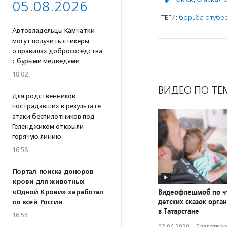
05.08.2026
ТЕГИ:
борьба с тубе
Автовладельцы Камчатки
могут получить стикеры
о правилах добрососедства
с бурыми медведями
18:02
ВИДЕО ПО ТЕ
Для родственников
пострадавших в результате
атаки беспилотников под
Геленджиком открыли
горячую линию
16:58
Портал поиска доноров
крови для животных
Видеофлешмоб по ч
«Одной Крови» заработал
детских сказок орга
по всей России
в Татарстане
16:53
02.04.2020
·
Благотвори