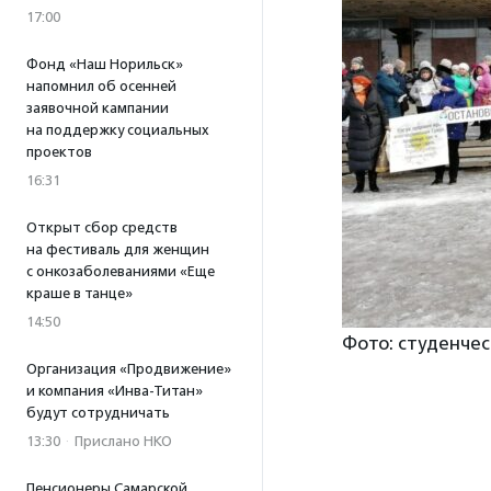
17:00
Фонд «Наш Норильск»
напомнил об осенней
заявочной кампании
на поддержку социальных
проектов
16:31
Открыт сбор средств
на фестиваль для женщин
с онкозаболеваниями «Еще
краше в танце»
14:50
Фото: студенче
Организация «Продвижение»
и компания «Инва-Титан»
будут сотрудничать
13:30
·
Прислано НКО
Пенсионеры Самарской