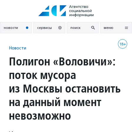
Перейти
к
содержанию
новости
сервисы
поиск
меню
18+
Новости
Полигон «Воловичи»:
поток мусора
из Москвы остановить
на данный момент
невозможно