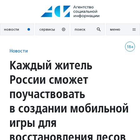
Перейти
к
содержанию
новости
сервисы
поиск
меню
18+
Новости
Каждый житель
России сможет
поучаствовать
в создании мобильной
игры для
восстановления лесов