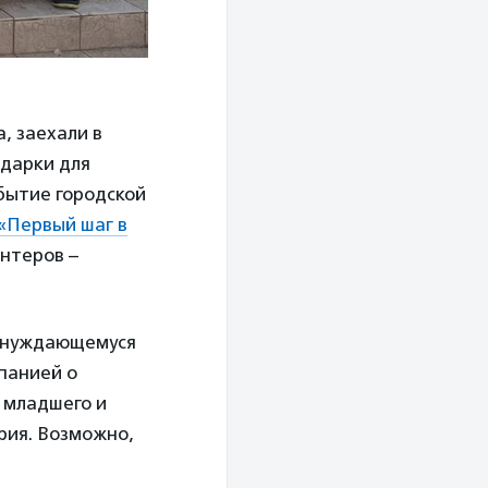
, заехали в
одарки для
бытие городской
«Первый шаг в
онтеров –
, нуждающемуся
панией о
 младшего и
рия. Возможно,