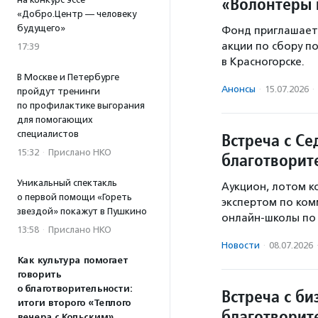
«Волонтеры 
«Добро.Центр — человеку
будущего»
Фонд приглашает
акции по сбору п
17:39
в Красногорске.
В Москве и Петербурге
Анонсы
·
15.07.2026
·
пройдут тренинги
по профилактике выгорания
для помогающих
специалистов
Встреча с Се
15:32
·
Прислано НКО
благотворит
Уникальный спектакль
Аукцион, лотом к
о первой помощи «Гореть
экспертом по ком
звездой» покажут в Пушкино
онлайн-школы по 
13:58
·
Прислано НКО
Новости
·
08.07.2026
Как культура помогает
говорить
о благотворительности:
Встреча с би
итоги второго «Теплого
благотворит
вечера с Кольским»