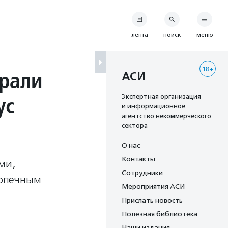
лента
поиск
меню
18+
рали
АСИ
ус
Экспертная организация
и информационное
агентство некоммерческого
сектора
О нас
Контакты
ми,
Сотрудники
допечным
Мероприятия АСИ
Прислать новость
Полезная библиотека
Наши издания