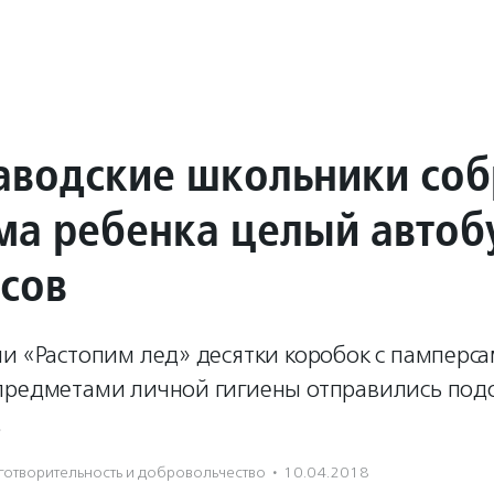
аводские школьники соб
ма ребенка целый автоб
сов
и «Растопим лед» десятки коробок с памперса
предметами личной гигиены отправились по
.
готвори­тель­ность и доброволь­чест­во
·
10.04.2018