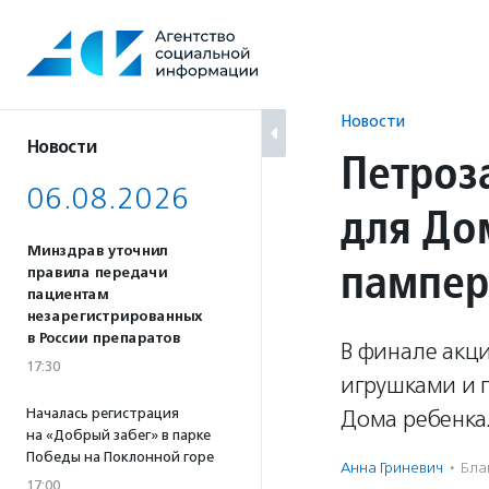
Перейти
к
содержанию
Новости
Новости
Петроз
06.08.2026
для До
Минздрав уточнил
пампер
правила передачи
пациентам
незарегистрированных
в России препаратов
В финале акци
17:30
игрушками и 
Началась регистрация
Дома ребенка
на «Добрый забег» в парке
Победы на Поклонной горе
Анна Гриневич
·
Бла
17:00