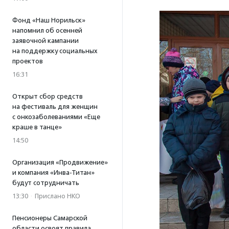
Фонд «Наш Норильск»
напомнил об осенней
заявочной кампании
на поддержку социальных
проектов
16:31
Открыт сбор средств
на фестиваль для женщин
с онкозаболеваниями «Еще
краше в танце»
14:50
Организация «Продвижение»
и компания «Инва-Титан»
будут сотрудничать
13:30
·
Прислано НКО
Пенсионеры Самарской
области освоят правила