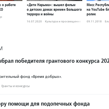
к о работе
«Дети Нарыма»: вышел фильм
Мисс Республ
КО
о детских домах времен Большого
на YouTube б
террора и войны
ролик
ор
16.07.2020
·
Культура и просвещение
09.11.2018
·
Бл
М
ыбрал победителя грантового конкурса 20
рительный фонд «Время добрых».
·
Гранты и конкурсы
ору помощи для подопечных фонда