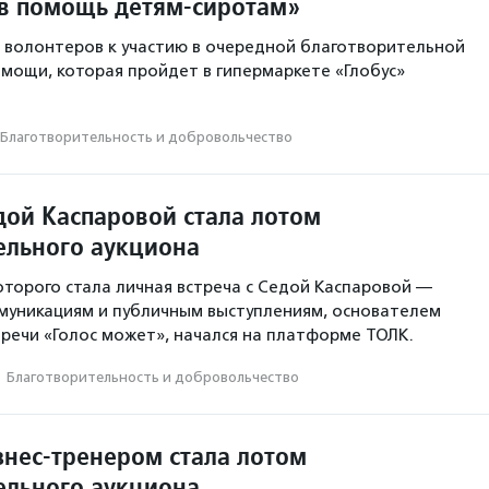
в помощь детям-сиротам»
 волонтеров к участию в очередной благотворительной
омощи, которая пройдет в гипермаркете «Глобус»
Благотвори­тель­ность и доброволь­чест­во
дой Каспаровой стала лотом
ельного аукциона
оторого стала личная встреча с Седой Каспаровой —
муникациям и публичным выступлениям, основателем
речи «Голос может», начался на платформе ТОЛК.
·
Благотвори­тель­ность и доброволь­чест­во
знес-тренером стала лотом
ельного аукциона