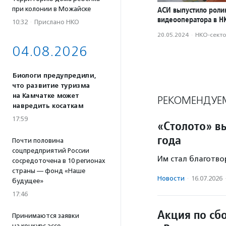
при колонии в Можайске
АСИ выпустило роли
видеооператора в Н
10:32
·
Прислано НКО
20.05.2024
·
НКО-сект
04.08.2026
Биологи предупредили,
что развитие туризма
на Камчатке может
РЕКОМЕНДУЕ
навредить косаткам
17:59
«Столото» в
года
Почти половина
соцпредприятий России
Им стал благотво
сосредоточена в 10 регионах
страны — фонд «Наше
Новости
·
16.07.2026
будущее»
17:46
Акция по сб
Принимаются заявки
на конкурс эссе