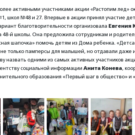
более активными участниками акции «Растопим лед» о
1, школ №48 и 27. Впервые в акции принял участие дет
ариант благотворительности организовала
Евгения 
 48-й школы. Она предложила сотрудникам и родител
сная шапочка» помочь детям из Дома ребенка. «Детс
 не только памперсы для малышей, но отдавали даже и
ву назвать одними из самых активных участников акци
гентству социальной информации
Анита Конева
, ко
нительного образования «Первый шаг в общество» и 