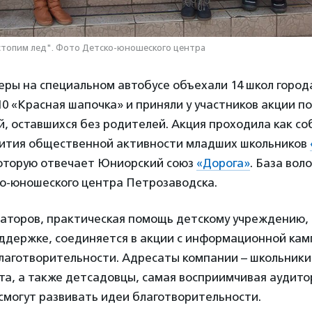
стопим лед". Фото Детско-юношеского центра
еры на специальном автобусе объехали 14 школ города
0 «Красная шапочка» и приняли у участников акции п
, оставшихся без родителей. Акция проходила как со
ития общественной активности младших школьников
 которую отвечает Юниорский союз
«Дорога»
. База вол
о-юношеского центра Петрозаводска.
заторов, практическая помощь детскому учреждению
оддержке, соединяется в акции с информационной кам
лаготворительности. Адресаты компании – школьники
та, а также детсадовцы, самая восприимчивая аудито
смогут развивать идеи благотворительности.