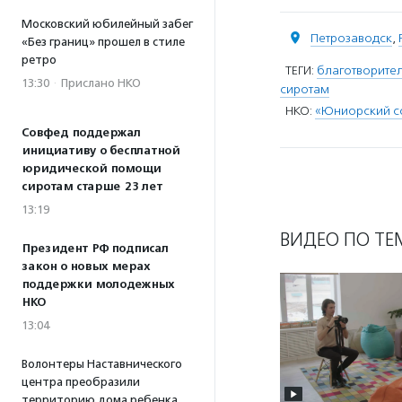
Московский юбилейный забег
Петрозаводск
,
«Без границ» прошел в стиле
ретро
ТЕГИ:
благотворител
13:30
·
Прислано НКО
сиротам
НКО:
«Юниорский со
Совфед поддержал
инициативу о бесплатной
юридической помощи
сиротам старше 23 лет
13:19
ВИДЕО ПО ТЕ
Президент РФ подписал
закон о новых мерах
поддержки молодежных
НКО
13:04
Волонтеры Наставнического
центра преобразили
территорию дома ребенка