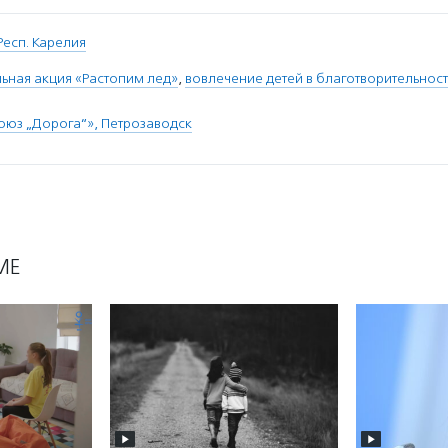
Респ. Карелия
ьная акция «Растопим лед»
,
вовлечение детей в благотворительност
юз „Дорога“», Петрозаводск
МЕ