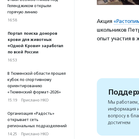
Геленджиком открыли
горячую линию
16:58
Акция
«Растопи
школьников Пет
Портал поиска доноров
опыт участия в 
крови для животных
«Одной Крови» заработал
по всей России
16:53
В Тюменской области прошел
кубок по спортивному
ориентированию
Поддерж
«Тюменский формат-2026»
15:19
·
Прислано НКО
Мы работаем, 
информация и
Организация «Радость»
вопросу в бла
открывает сеть
достигнем
региональных подразделений
14:25
·
Прислано НКО