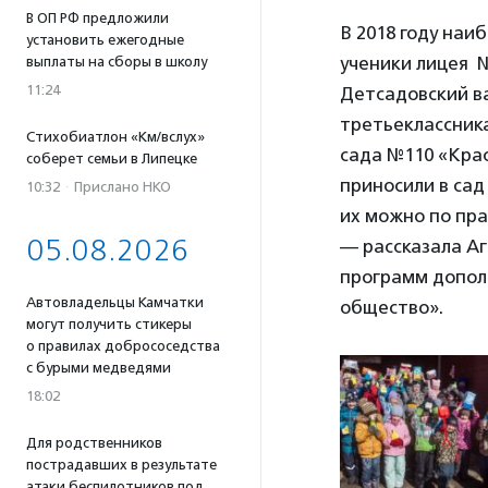
В ОП РФ предложили
В 2018 году наи
установить ежегодные
ученики лицея №
выплаты на сборы в школу
11:24
Детсадовский в
третьеклассника
Стихобиатлон «Км/вслух»
сада №110 «Кра
соберет семьи в Липецке
приносили в сад
10:32
·
Прислано НКО
их можно по пра
05.08.2026
— рассказала А
программ допол
Автовладельцы Камчатки
общество».
могут получить стикеры
о правилах добрососедства
с бурыми медведями
18:02
Для родственников
пострадавших в результате
атаки беспилотников под