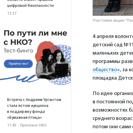
цифровой безопасности
13:27
Участники акции "Ра
4 апреля волонт
детский сад №11
маленьких детей
программы разв
общество»
, за
площадка Детск
По идее органи
Встреча с Андреем Ургантом
в постоянной п
стала лотом аукциона
возможностях б
в поддержку фонда
«Бумажная птица»
среднего возрас
11:45
·
Прислано НКО
потом они сами 