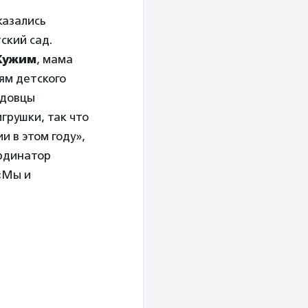
казались
ский сад.
Кужим
, мама
ям детского
адовцы
грушки, так что
и в этом году»,
ординатор
«Мы и