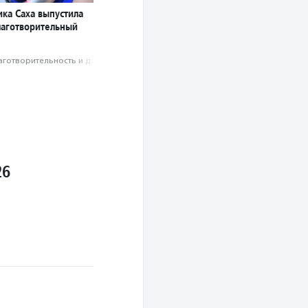
ика Саха выпустила
лаготворительный
аготвори­тель­ность и доброволь­чест­во
26