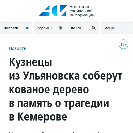
Перейти
к
содержанию
новости
сервисы
поиск
меню
18+
Новости
Кузнецы
из Ульяновска соберут
кованое дерево
в память о трагедии
в Кемерове