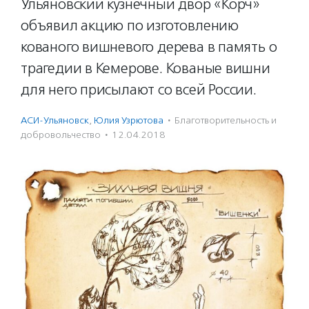
Ульяновский кузнечный двор «Корч»
объявил акцию по изготовлению
кованого вишневого дерева в память о
трагедии в Кемерове. Кованые вишни
для него присылают со всей России.
АСИ-Ульяновск
,
Юлия Узрютова
·
Благотвори­тель­ность и
доброволь­чест­во
·
12.04.2018