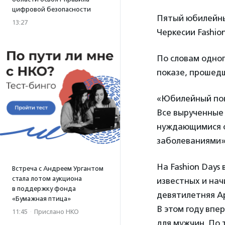
цифровой безопасности
Пятый юбилейны
13:27
Черкесии Fashio
По словам одно
показе, прошедш
«Юбилейный пок
Все вырученные
нуждающимися с
заболеваниями»
На Fashion Days
Встреча с Андреем Ургантом
стала лотом аукциона
известных и на
в поддержку фонда
девятилетняя А
«Бумажная птица»
В этом году впе
11:45
·
Прислано НКО
для мужчин. По