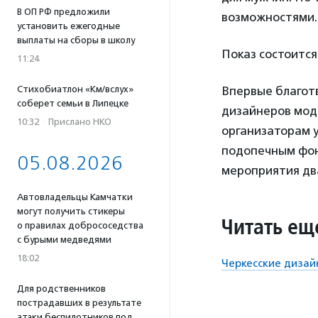
В ОП РФ предложили
возможностями.
установить ежегодные
выплаты на сборы в школу
Показ состоится
11:24
Стихобиатлон «Км/вслух»
Впервые благот
соберет семьи в Липецке
дизайнеров моды
10:32
·
Прислано НКО
организаторам у
подопечным фо
05.08.2026
мероприятия дв
Автовладельцы Камчатки
могут получить стикеры
Читать ещ
о правилах добрососедства
с бурыми медведями
18:02
Черкесские дизай
Для родственников
пострадавших в результате
атаки беспилотников под