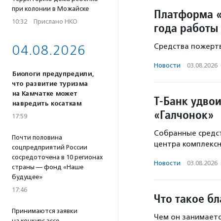
при колонии в Можайске
Платформа «
10:32
·
Прислано НКО
года работы
Средства пожертв
04.08.2026
Новости
·
03.08.2026
Биологи предупредили,
что развитие туризма
на Камчатке может
Т-Банк удво
навредить косаткам
«Галчонок»
17:59
Собранные средст
Почти половина
центра комплекс
соцпредприятий России
сосредоточена в 10 регионах
Новости
·
03.08.2026
страны — фонд «Наше
будущее»
17:46
Что такое б
Принимаются заявки
Чем он занимаетс
на конкурс эссе