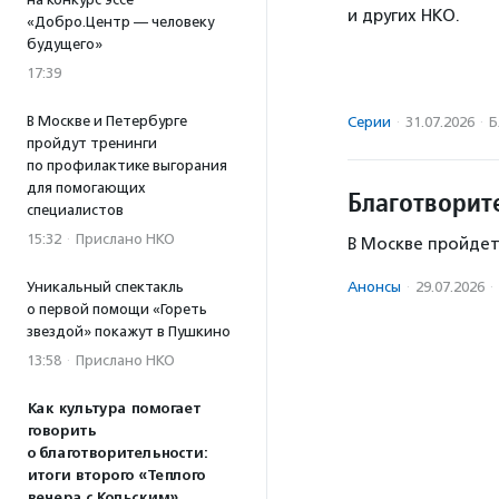
и других НКО.
«Добро.Центр — человеку
будущего»
17:39
В Москве и Петербурге
Серии
·
31.07.2026
·
Б
пройдут тренинги
по профилактике выгорания
для помогающих
Благотворит
специалистов
15:32
·
Прислано НКО
В Москве пройдет
Анонсы
·
29.07.2026
·
Уникальный спектакль
о первой помощи «Гореть
звездой» покажут в Пушкино
13:58
·
Прислано НКО
Как культура помогает
говорить
о благотворительности:
итоги второго «Теплого
вечера с Кольским»