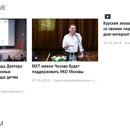
МЕ
Курские зооз
со своими по
дом-интернат
10.10.2018
·
Бл
ощь Доктора
МХТ имени Чехова будет
фильм
поддерживать НКО Москвы
ощи детям
03.10.2022
·
Благотвори­тель­ность и доброволь­чест­во
и просвещение
М