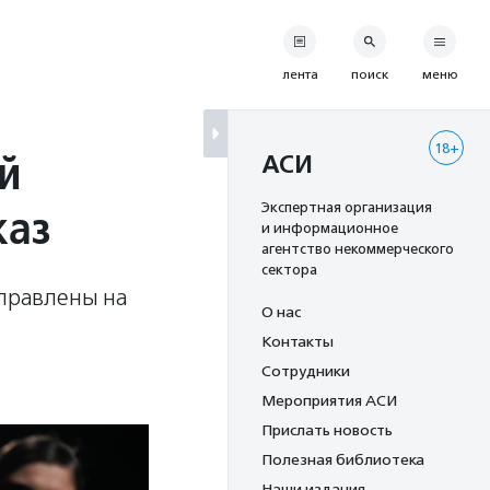
лента
поиск
меню
18+
й
АСИ
каз
Экспертная организация
и информационное
агентство некоммерческого
сектора
аправлены на
О нас
Контакты
Сотрудники
Мероприятия АСИ
Прислать новость
Полезная библиотека
Наши издания