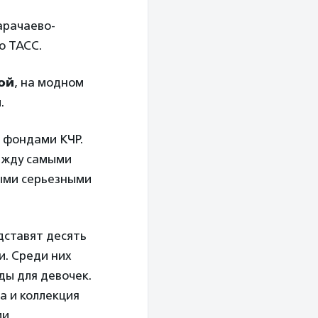
арачаево-
о ТАСС.
ой
, на модном
.
 фондами КЧР.
ежду самыми
ыми серьезными
едставят десять
. Среди них
ды для девочек.
а и коллекция
ми