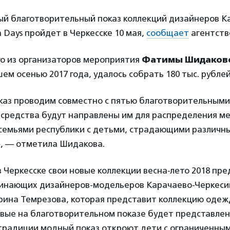
й благотворительный показ коллекций дизайнеров К
n Days пройдет в Черкесске 10 мая,
сообщает
агентств
го из организаторов мероприятия
Фатимы Шидаков
ем осенью 2017 года, удалось собрать 180 тыс. рублей
аз проводим совместно с пятью благотворительными
 средства будут направлены им для распределения м
емьями республики с детьми, страдающими различн
, — отметила Шидакова.
 в Черкесске свои новые коллекции весна-лето 2018 пр
чинающих дизайнеров-модельеров Карачаево-Черкесии
рина Темрезова, которая представит коллекцию одеж
рвые на благотворительном показе будет представлен
 традиции модный показ откроют дети с ограниченны