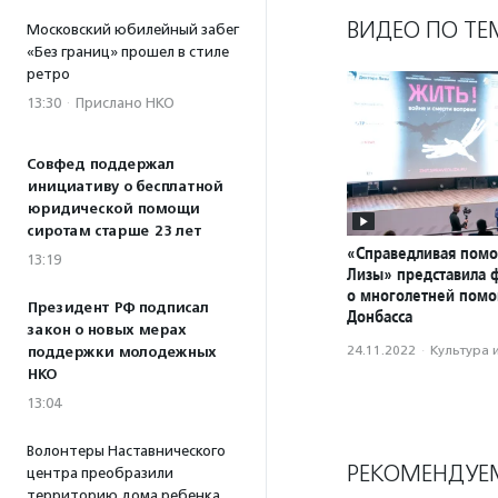
ВИДЕО ПО ТЕ
Московский юбилейный забег
«Без границ» прошел в стиле
ретро
13:30
·
Прислано НКО
Совфед поддержал
инициативу о бесплатной
юридической помощи
сиротам старше 23 лет
«Справедливая пом
13:19
Лизы» представила 
о многолетней пом
Президент РФ подписал
Донбасса
закон о новых мерах
24.11.2022
·
Культура 
поддержки молодежных
НКО
13:04
Волонтеры Наставнического
РЕКОМЕНДУЕ
центра преобразили
территорию дома ребенка