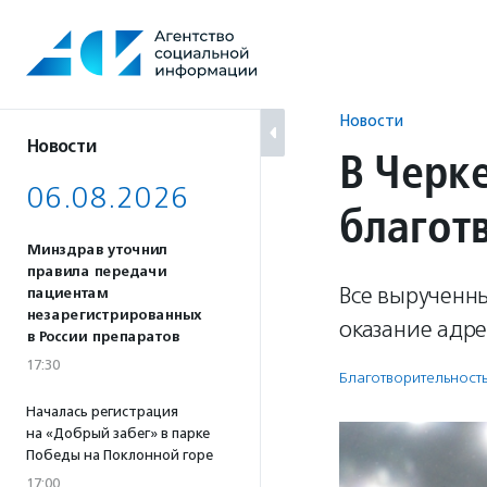
Перейти
к
содержанию
Новости
Новости
В Черк
06.08.2026
благот
Минздрав уточнил
правила передачи
Все вырученны
пациентам
незарегистрированных
оказание адр
в России препаратов
17:30
Благотвори­тель­ност
Началась регистрация
на «Добрый забег» в парке
Победы на Поклонной горе
17:00