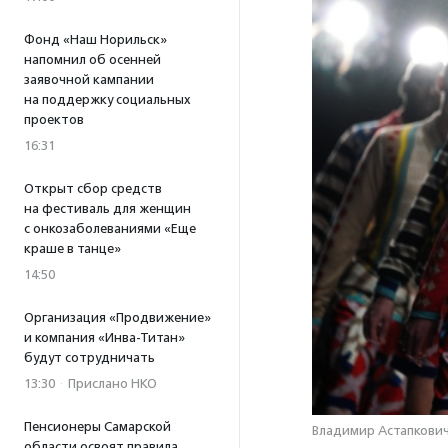
Фонд «Наш Норильск»
напомнил об осенней
заявочной кампании
на поддержку социальных
проектов
16:31
Открыт сбор средств
на фестиваль для женщин
с онкозаболеваниями «Еще
краше в танце»
14:50
Организация «Продвижение»
и компания «Инва-Титан»
будут сотрудничать
13:30
·
Прислано НКО
Пенсионеры Самарской
Владимир Астапкович
области освоят правила