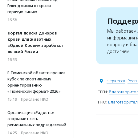
Геленджиком открыли
горячую линию
Поддерж
16:58
Мы работаем, 
Портал поиска доноров
информация и
крови для животных
вопросу в бла
«Одной Крови» заработал
достигнем
по всей России
16:53
В Тюменской области прошел
кубок по спортивному
Черкесск
,
Респ
ориентированию
«Тюменский формат-2026»
ТЕГИ:
благотворите
15:19
·
Прислано НКО
НКО:
Благотворите
Организация «Радость»
открывает сеть
региональных подразделений
14:25
·
Прислано НКО