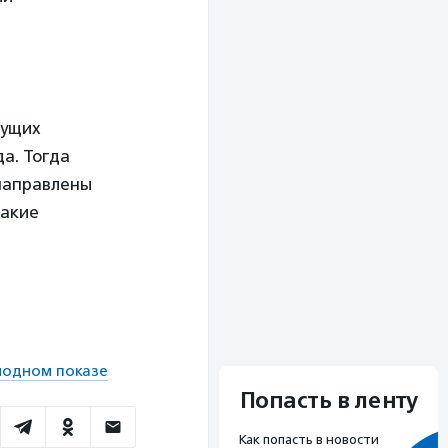
дущих
да. Тогда
 направлены
такие
модном показе
Попасть в ленту
Как попасть в новости