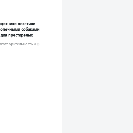
ащитники посетили
допечными собаками
 для престарелых
аготвори­тель­ность и доброволь­чест­во