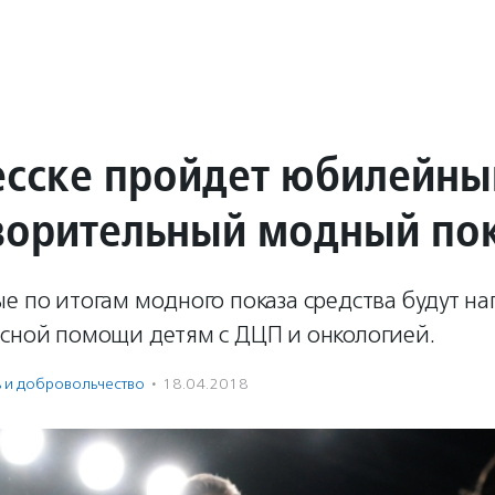
есске пройдет юбилейны
ворительный модный по
е по итогам модного показа средства будут н
есной помощи детям с ДЦП и онкологией.
ь и доброволь­чест­во
·
18.04.2018