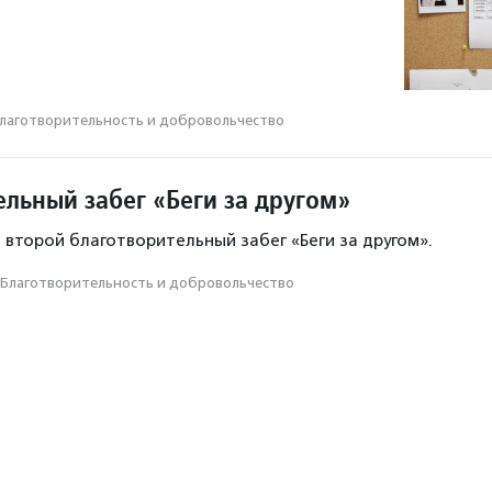
лаготвори­тель­ность и доброволь­чест­во
ельный забег «Беги за другом»
 второй благотворительный забег «Беги за другом».
Благотвори­тель­ность и доброволь­чест­во