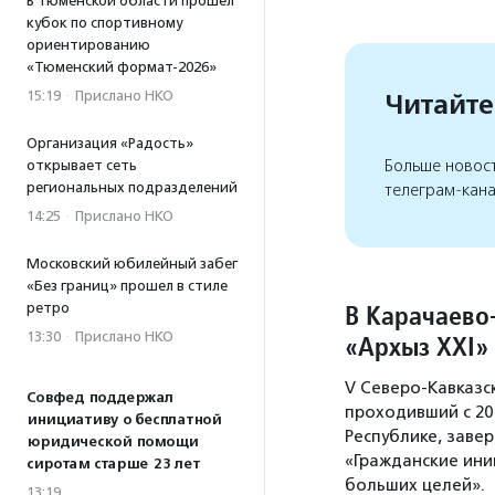
В Тюменской области прошел
кубок по спортивному
ориентированию
«Тюменский формат-2026»
15:19
·
Прислано НКО
Читайте
Организация «Радость»
Больше новос
открывает сеть
региональных подразделений
телеграм-кан
14:25
·
Прислано НКО
Московский юбилейный забег
«Без границ» прошел в стиле
В Карачаево
ретро
13:30
·
Прислано НКО
«Архыз XXI»
V Северо-Кавказс
Совфед поддержал
проходивший с 20
инициативу о бесплатной
Республике, заве
юридической помощи
«Гражданские ин
сиротам старше 23 лет
больших целей».
13:19