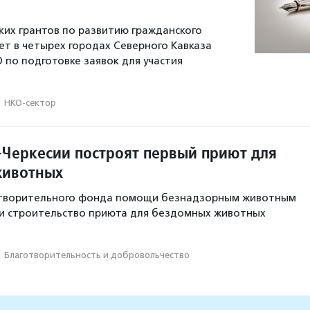
их грантов по развитию гражданского
т в четырех городах Северного Кавказа
 по подготовке заявок для участия
·
НКО-сектор
-Черкесии построят первый приют для
животных
творительного фонда помощи безнадзорным животным
ли строительство приюта для бездомных животных
·
Благотвори­тель­ность и доброволь­чест­во