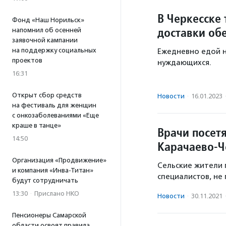
В Черкесске
Фонд «Наш Норильск»
доставки об
напомнил об осенней
заявочной кампании
на поддержку социальных
Ежедневно едой 
проектов
нуждающихся.
16:31
Открыт сбор средств
Новости
·
16.01.2023
на фестиваль для женщин
с онкозаболеваниями «Еще
краше в танце»
Врачи посет
14:50
Карачаево-Ч
Организация «Продвижение»
Сельские жители 
и компания «Инва-Титан»
специалистов, не 
будут сотрудничать
13:30
·
Прислано НКО
Новости
·
30.11.2021
Пенсионеры Самарской
области освоят правила