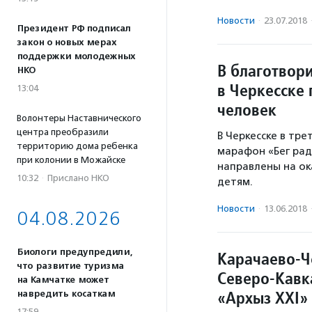
Новости
·
23.07.2018
Президент РФ подписал
закон о новых мерах
поддержки молодежных
В благотвор
НКО
в Черкесске 
13:04
человек
Волонтеры Наставнического
центра преобразили
В Черкесске в тр
территорию дома ребенка
марафон «Бег рад
при колонии в Можайске
направлены на о
10:32
·
Прислано НКО
детям.
Новости
·
13.06.2018
04.08.2026
Биологи предупредили,
Карачаево-Ч
что развитие туризма
Северо-Кавк
на Камчатке может
«Архыз XXI»
навредить косаткам
17:59