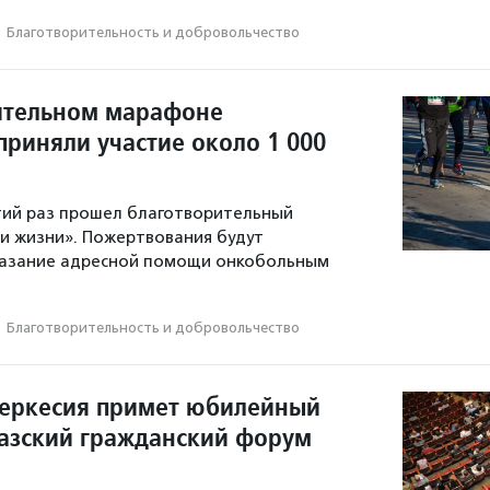
·
Благотвори­тель­ность и доброволь­чест­во
ительном марафоне
приняли участие около 1 000
етий раз прошел благотворительный
и жизни». Пожертвования будут
казание адресной помощи онкобольным
·
Благотвори­тель­ность и доброволь­чест­во
еркесия примет юбилейный
азский гражданский форум