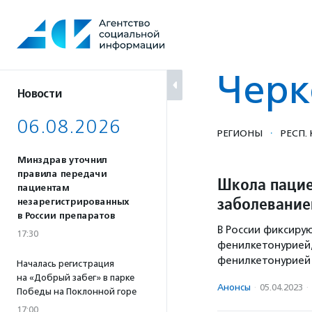
Перейти
к
содержанию
Черк
Новости
06.08.2026
·
РЕГИОНЫ
РЕСП.
Минздрав уточнил
правила передачи
Школа пацие
пациентам
заболевание
незарегистрированных
в России препаратов
В России фиксир
17:30
фенилкетонурией,
фенилкетонурией
Началась регистрация
на «Добрый забег» в парке
Анонсы
·
05.04.2023
·
Победы на Поклонной горе
17:00