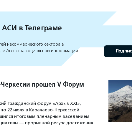
 АСИ в Телеграме
тей некоммерческого сектора в
але Агенства социальной информации
Подпис
-Черкесии прошел V Форум
кий гражданский форум «Архыз XXI»,
 по 22 июля в Карачаево-Черкесской
ршился итоговым пленарным заседанием
ициативы — прорывной ресурс достижения