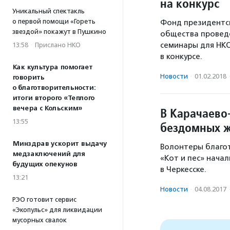
на конкурс
Уникальный спектакль
о первой помощи «Гореть
Фонд президентск
звездой» покажут в Пушкино
общества проведе
семинары для НКО
13:58
·
Прислано НКО
в конкурсе.
Как культура помогает
Новости
·
01.02.2018
говорить
о благотворительности:
итоги второго «Теплого
вечера с Кольским»
В Карачаево
13:55
бездомных 
Минздрав ускорит выдачу
Волонтеры благо
медзаключений для
«Кот и пес» нача
будущих опекунов
в Черкесске.
13:21
Новости
·
04.08.2017
РЭО готовит сервис
«Экопульс» для ликвидации
мусорных свалок