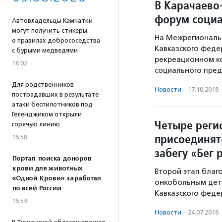
В Карачаево
форум социа
Автовладельцы Камчатки
могут получить стикеры
На Межрегиональ
о правилах добрососедства
Кавказского федер
с бурыми медведями
рекреационном ко
18:02
социального пред
Для родственников
Новости
·
17.10.2018
пострадавших в результате
атаки беспилотников под
Геленджиком открыли
Четыре реги
горячую линию
присоединят
16:58
забегу «Бег 
Портал поиска доноров
крови для животных
Второй этап бла
«Одной Крови» заработал
онкобольным детя
по всей России
Кавказского феде
16:53
Новости
·
24.07.2018