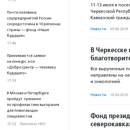
11-13 июля в пос
Черкесской Респу
Почти половина
Кавказский гражд
соцпредприятий России
сосредоточена в 10 регионах
Новости
·
09.06.2018
страны — фонд «Наше
будущее»
17:46
В Черкесске
Принимаются заявки
благотворит
на конкурс эссе
«Добро.Центр — человеку
Все вырученные п
будущего»
направлены на о
17:39
и онкологией.
В Москве и Петербурге
Новости
·
18.04.2018
пройдут тренинги
по профилактике выгорания
для помогающих
Фонд презид
специалистов
северокавка
15:32
·
Прислано НКО