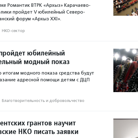
елке Романтик ВТРК «Архыз» Карачаево-
блики пройдет V юбилейный Северо-
анский форум «Архыз XXI».
·
НКО-сектор
 пройдет юбилейный
ельный модный показ
о итогам модного показа средства будут
казание адресной помощи детям с ДЦП
·
Благотвори­тель­ность и доброволь­чест­во
ентских грантов научит
зские НКО писать заявки