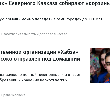
ах» Северного Кавказа собирают «корзин
ую помощь можно передать в семи городах до 23 июля
·
Благотвори­тель­ность и доброволь­чест­во
твенной организации «Хабзэ»
соко отправлен под домашний
ист заявил о полной невиновности и отверг
бретении и хранении наркотических
·
Права человека