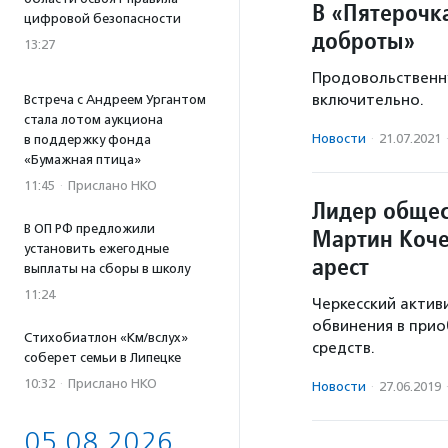
В «Пятерочк
цифровой безопасности
доброты»
13:27
Продовольственн
включительно.
Встреча с Андреем Ургантом
стала лотом аукциона
Новости
·
21.07.2021
в поддержку фонда
«Бумажная птица»
11:45
·
Прислано НКО
Лидер общес
В ОП РФ предложили
Мартин Коче
установить ежегодные
арест
выплаты на сборы в школу
11:24
Черкесский актив
обвинения в прио
Стихобиатлон «Км/вслух»
средств.
соберет семьи в Липецке
10:32
·
Прислано НКО
Новости
·
27.06.2019
05.08.2026