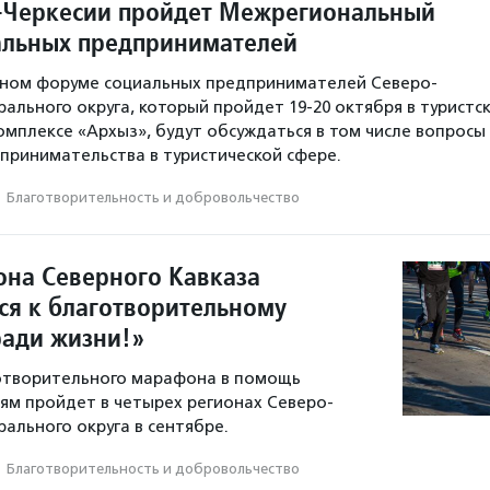
-Черкесии пройдет Межрегиональный
льных предпринимателей
ном форуме социальных предпринимателей Северо-
ального округа, который пройдет 19-20 октября в туристск
мплексе «Архыз», будут обсуждаться в том числе вопросы
принимательства в туристической сфере.
·
Благотвори­тель­ность и доброволь­чест­во
она Северного Кавказа
ся к благотворительному
ради жизни!»
готворительного марафона в помощь
м пройдет в четырех регионах Северо-
рального округа в сентябре.
·
Благотвори­тель­ность и доброволь­чест­во