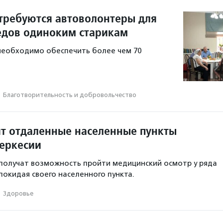
 требуются автоволонтеры для
едов одиноким старикам
необходимо обеспечить более чем 70
·
Благотвори­тель­ность и доброволь­чест­во
ят отдаленные населенные пункты
еркесии
получат возможность пройти медицинский осмотр у ряда
покидая своего населенного пункта.
·
Здоровье