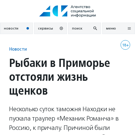
Перейти
к
содержанию
новости
сервисы
поиск
меню
18+
Новости
Рыбаки в Приморье
отстояли жизнь
щенков
Несколько суток таможня Находки не
пускала траулер «Механик Романча» в
Россию, к причалу. Причиной были