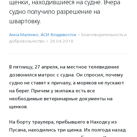
щенки, находившиеся на судне. Вчера
судно получило разрешение на
швартовку.
Анна Маленко
,
АСИ-Владивосток
·
Благотвори­тель­ность и
доброволь­чест­во
·
28.04.2018
В пятницу, 27 апреля, на местное телевидение
дозвонился матрос с судна. Он спросил, почему
судно не ставят к причалу, а моряков не пускают
на берег. Причем у экипажа есть все
необходимые ветеринарные документы на
щенков.
На борту траулера, прибывшего в Находку из
Пусана, находились три щенка. Их полгода назад