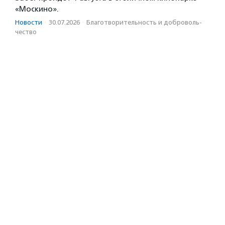
«Москино».
Новости
·
30.07.2026
·
Благотвори­тель­ность и доброволь­
чест­во