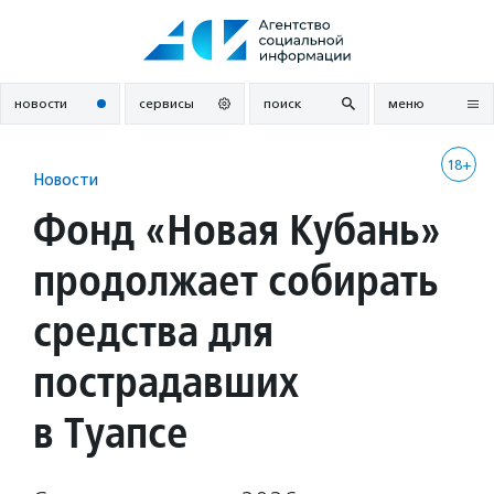
Перейти
к
содержанию
новости
сервисы
поиск
меню
18+
Новости
Фонд «Новая Кубань»
продолжает собирать
средства для
пострадавших
в Туапсе