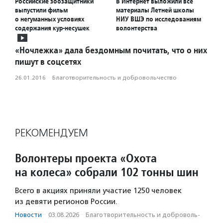
Российские зоозащитники
В Интернет выложили все
выпустили фильм
материалы Летней школы
о негуманных условиях
НИУ ВШЭ по исследованиям
содержания кур-несушек
волонтерства
«Ночлежка» дала бездомным почитать, что о них
пишут в соцсетях
26.01.2016
·
Благотвори­тель­ность и доброволь­чест­во
РЕКОМЕНДУЕМ
Волонтеры проекта «Охота
на колеса» собрали 102 тонны шин
Всего в акциях приняли участие 1250 человек
из девяти регионов России.
Новости
·
03.08.2026
·
Благотвори­тель­ность и доброволь­