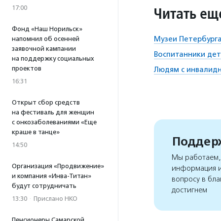
17:00
Читать ещ
Фонд «Наш Норильск»
Музеи Петербурга
напомнил об осенней
заявочной кампании
Воспитанники дет
на поддержку социальных
проектов
Людям с инвалидн
16:31
Открыт сбор средств
на фестиваль для женщин
с онкозаболеваниями «Еще
краше в танце»
Поддерж
14:50
Мы работаем, 
Организация «Продвижение»
информация и
и компания «Инва-Титан»
вопросу в бла
будут сотрудничать
достигнем
13:30
·
Прислано НКО
Пенсионеры Самарской