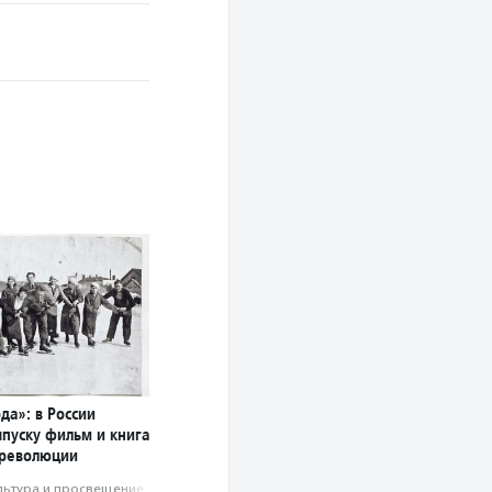
да»: в России
ыпуску фильм и книга
 революции
льтура и просвещение