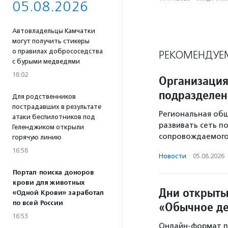
05.08.2026
Автовладельцы Камчатки
могут получить стикеры
о правилах добрососедства
РЕКОМЕНДУЕ
с бурыми медведями
18:02
Организация
подразделе
Для родственников
пострадавших в результате
Региональная общ
атаки беспилотников под
развивать сеть п
Геленджиком открыли
сопровождаемого
горячую линию
16:58
Новости
·
05.08.2026
Портал поиска доноров
крови для животных
Дни открыты
«Одной Крови» заработал
по всей России
«Обычное д
16:53
Онлайн-формат п