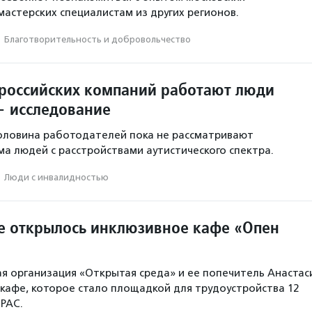
астерских специалистам из других регионов.
·
Благотвори­тель­ность и доброволь­чест­во
 российских компаний работают люди
— исследование
оловина работодателей пока не рассматривают
а людей с расстройствами аутистического спектра.
·
Люди с инвалидностью
е открылось инклюзивное кафе «Опен
я организация «Открытая среда» и ее попечитель Анастас
кафе, которое стало площадкой для трудоустройства 12
РАС.