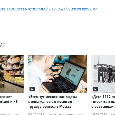
овые кампании
,
трудоустройство людей с инвалидностью
МЕ
еосюжет
«Всем тут место»: как людям
«Дети 1917 го
erland и X5
с инвалидностью помогают
готовится к в
трудоустроиться в Москве
о ровесниках
нвалидностью
03.07.2019
·
Люди с инвалидностью
14.11.2017
·
Ку