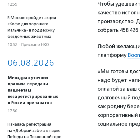
Чтобы удешевит
12:59
качество испол
В Москве пройдет акция
производство. Д
«Кофе для хорошего
собрать 458 426
мальчика» в поддержку
бездомных животных
10:52
·
Прислано НКО
Любой желающий
платформу
Boom
06.08.2026
«Мы готовы дос
Минздрав уточнил
надо будет напи
правила передачи
оплатой за ваш
пациентам
незарегистрированных
долговечный под
в России препаратов
как родину бере
17:30
корпоративный п
социальное пре
Началась регистрация
на «Добрый забег» в парке
Победы на Поклонной горе