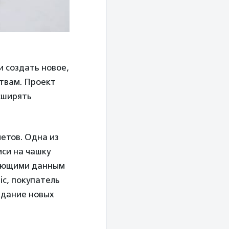
 создать новое,
твам. Проект
сширять
етов. Одна из
иси на чашку
деющими данным
ic, покупатель
здание новых