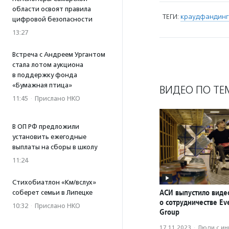
области освоят правила
ТЕГИ:
краудфандинг
цифровой безопасности
13:27
Встреча с Андреем Ургантом
стала лотом аукциона
в поддержку фонда
«Бумажная птица»
ВИДЕО ПО ТЕ
11:45
·
Прислано НКО
В ОП РФ предложили
установить ежегодные
выплаты на сборы в школу
11:24
Стихобиатлон «Км/вслух»
АСИ выпустило вид
соберет семьи в Липецке
о сотрудничестве Ev
10:32
·
Прислано НКО
Group
17.11.2023
·
Люди с и