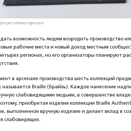
/projects/berestaproject
 дать возможность людям возродить производство или
 новые рабочие места и новый доход местным сообщес
четырех регионах, но его организаторы планируют ра
утствия.
мент в арсенале производства шесть коллекций предм
 называется Braille (Брайль). Каждое нанесение надп
ручную слабовидящими людьми, в совершенстве вла
оэтому, приобретая изделия коллекции Braille Authent
е, выполненное вручную изделие и делает вклад в со
ля слабовидящих.