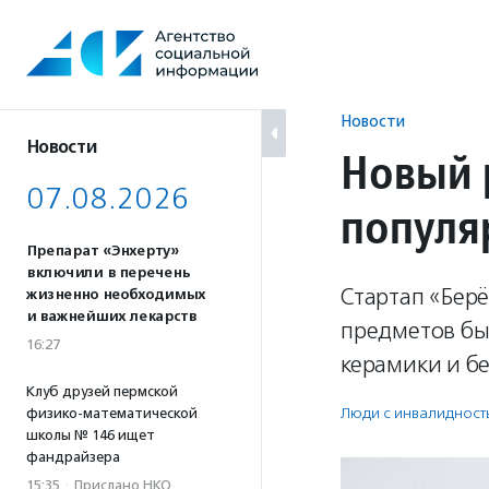
Перейти
к
содержанию
Новости
Новости
Новый 
07.08.2026
популя
Препарат «Энхерту»
включили в перечень
Стартап «Бер
жизненно необходимых
и важнейших лекарств
предметов бы
16:27
керамики и бе
Клуб друзей пермской
Люди с инвалидност
физико-математической
школы № 146 ищет
фандрайзера
15:35
·
Прислано НКО