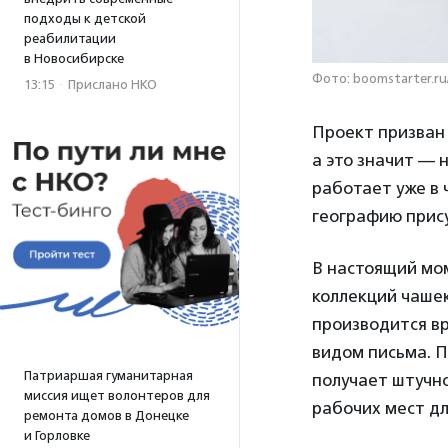
подходы к детской
реабилитации
в Новосибирске
Фото: boomstarter.ru
13:15
·
Прислано НКО
Проект призван
а это значит —
работает уже в 
географию прис
В настоящий мо
коллекций чашек
производится в
видом письма. П
Патриаршая гуманитарная
получает штучно
миссия ищет волонтеров для
рабочих мест д
ремонта домов в Донецке
и Горловке