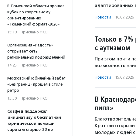
адаптированных м
В Тюменской области прошел
кубок по спортивному
Новости
·
16.07.2026
ориентированию
«Тюменский формат-2026»
15:19
·
Прислано НКО
Только в 7%
Организация «Радость»
с аутизмом 
открывает сеть
региональных подразделений
При этом почти п
14:25
·
Прислано НКО
возможность найм
Новости
·
15.07.2026
Московский юбилейный забег
«Без границ» прошел в стиле
ретро
В Краснодар
13:30
·
Прислано НКО
пипл»
Совфед поддержал
инициативу о бесплатной
Благотворительна
юридической помощи
Краттли открыли 
сиротам старше 23 лет
молодых людей с 