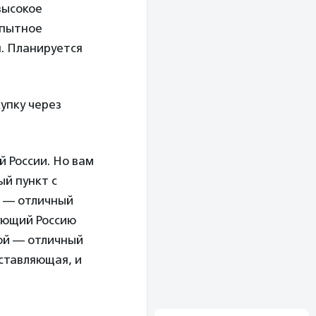
высокое
опытное
я. Планируется
упку через
й России. Но вам
ый пункт с
я — отличный
рующий Россию
той — отличный
оставляющая, и