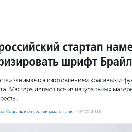
российский стартап нам
ризировать шрифт Брай
ёста» занимается изготовлением красивых и ф
та. Мастера делают все из натуральных матер
ресты.
ью
,
Социальное предпри­нима­тель­ство
·
07.05.2018