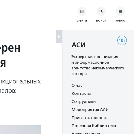
лента
поиск
меню
18+
ерен
АСИ
ля
Экспертная организация
и информационное
агентство некоммерческого
сектора
ункциональных
О нас
иалов:
Контакты
Сотрудники
Мероприятия АСИ
Прислать новость
Полезная библиотека
Наши издания