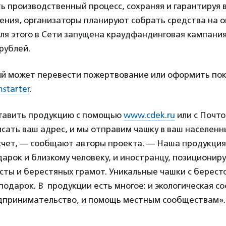
ь производственный процесс, сохраняя и гарантируя 
нения, организаторы планируют собрать средства на 
ля этого в Сети запущена краудфандинговая кампани
 рублей.
 может перевести пожертвование или оформить пок
starter
.
тавить продукцию с помощью
www.cdek.ru
или с Почто
сать ваш адрес, и мы отправим чашку в ваш населенн
 счет, — сообщают авторы проекта. — Наша продукци
арок и близкому человеку, и иностранцу, позициони
сты и берестяных грамот. Уникальные чашки с берес
одарок. В продукции есть многое: и экологическая с
дпринимательство, и помощь местным сообществам».