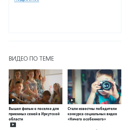
содейс
компь
грамот
Подро
ВИДЕО ПО ТЕМЕ
Вышел фильм о поселке для
Стали известны победители
приемных семей в Иркутской
конкурса социальных видео
области
«Ничего особенного»