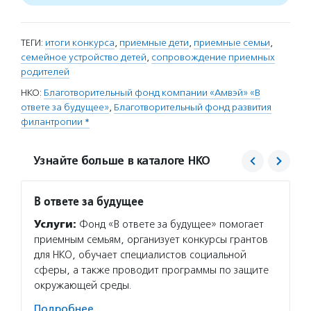
ТЕГИ:
итоги конкурса
,
приемные дети
,
приемные семьи
,
семейное устройство детей
,
сопровождение приемных
родителей
НКО:
Благотворительный фонд компании «Амвэй» «В
ответе за будущее»
,
Благотворительный фонд развития
филантропии *
Узнайте больше в каталоге НКО
В ответе за будущее
Благо
филан
Услуги:
Фонд «В ответе за будущее» помогает
Услуг
приемным семьям, организует конкурсы грантов
програ
для НКО, обучает специалистов социальной
диабет
сферы, а также проводит программы по защите
помога
окружающей среды.
домов 
Подробнее