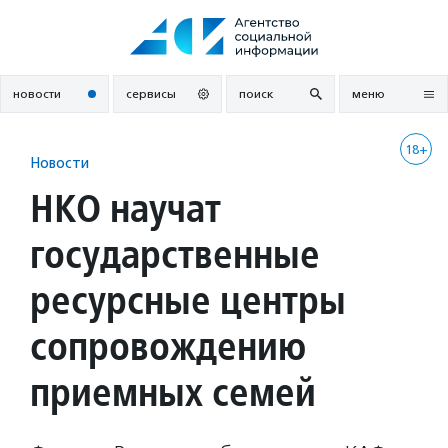
Перейти
к
содержанию
новости
сервисы
поиск
меню
18+
Новости
НКО научат
государственные
ресурсные центры
сопровождению
приемных семей