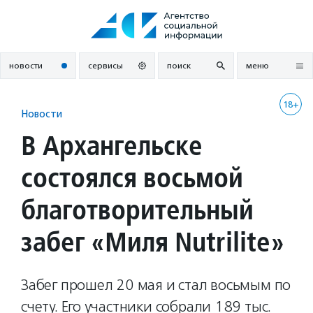
Перейти
к
содержанию
новости
сервисы
поиск
меню
18+
Новости
В Архангельске
состоялся восьмой
благотворительный
забег «Миля Nutrilite»
Забег прошел 20 мая и стал восьмым по
счету. Его участники собрали 189 тыс.