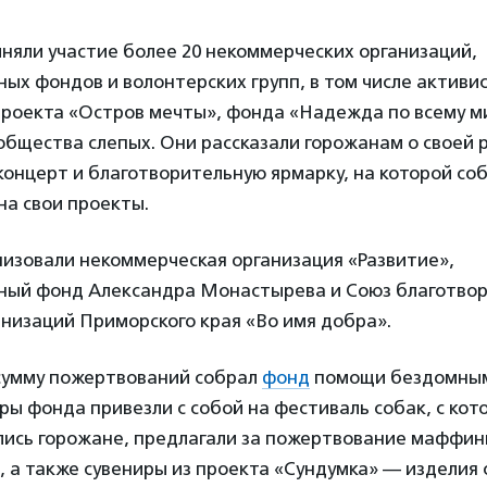
няли участие более 20 некоммерческих организаций,
ых фондов и волонтерских групп, в том числе активи
проекта «Остров мечты», фонда «Надежда по всему м
общества слепых. Они рассказали горожанам о своей 
концерт и благотворительную ярмарку, на которой со
на свои проекты.
низовали некоммерческая организация «Развитие»,
ный фонд Александра Монастырева и Союз благотвор
низаций Приморского края «Во имя добра».
умму пожертвований собрал
фонд
помощи бездомны
ры фонда привезли с собой на фестиваль собак, с ко
ись горожане, предлагали за пожертвование маффины
, а также сувениры из проекта «Сундумка» — изделия 