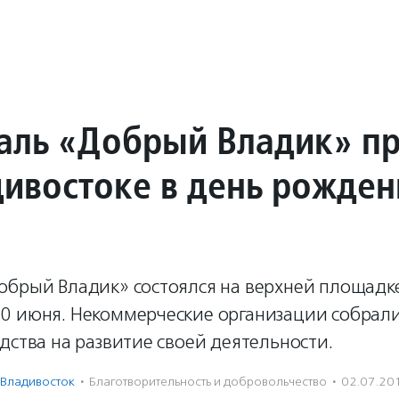
аль «Добрый Владик» п
дивостоке в день рожден
обрый Владик» состоялся на верхней площадк
0 июня. Некоммерческие организации собрали
дства на развитие своей деятельности.
Владивосток
·
Благотвори­тель­ность и доброволь­чест­во
·
02.07.20