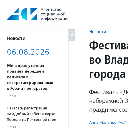
Перейти
к
содержанию
Новости
Новости
Фестив
06.08.2026
во Вла
Минздрав уточнил
города
правила передачи
пациентам
незарегистрированных
в России препаратов
Фестиваль «Д
17:30
набережной 3
Началась регистрация
праздника сре
на «Добрый забег» в парке
Победы на Поклонной горе
Анна Маленко
,
АСИ-
17:00