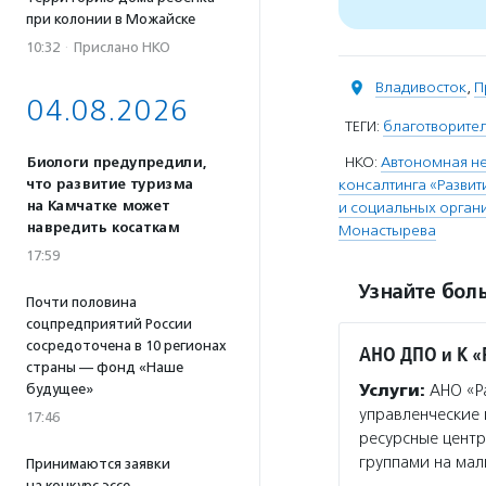
при колонии в Можайске
10:32
·
Прислано НКО
Владивосток
,
П
04.08.2026
ТЕГИ:
благотворите
НКО:
Автономная н
Биологи предупредили,
что развитие туризма
консалтинга «Развит
на Камчатке может
и социальных орган
навредить косаткам
Монастырева
17:59
Узнайте боль
Почти половина
соцпредприятий России
сосредоточена в 10 регионах
АНО ДПО и К «
страны — фонд «Наше
будущее»
Услуги:
АНО «Ра
управленческие
17:46
ресурсные центр
группами на мал
Принимаются заявки
на конкурс эссе