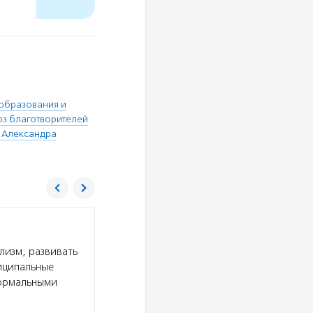
образования и
з благотворителей
 Александра
Фонд «УМКА»
лизм, развивать
Услуги:
Фонд «Умка» создал центр реабилита
иципальные
животных, проект бесплатной стерилизации б
формальными
в школах и библиотеках Владивостока, органи
собак, которые ищут…