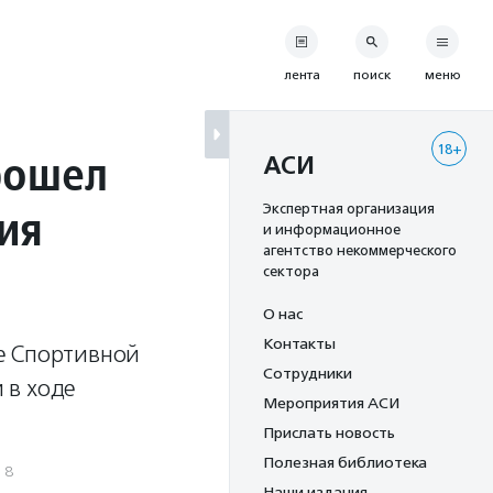
лента
поиск
меню
18+
рошел
АСИ
ия
Экспертная организация
и информационное
агентство некоммерческого
сектора
О нас
Контакты
е Спортивной
Сотрудники
 в ходе
Мероприятия АСИ
Прислать новость
Полезная библиотека
18
Наши издания