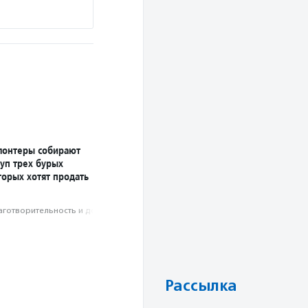
Подробнее
лонтеры собирают
уп трех бурых
торых хотят продать
аготвори­тель­ность и доброволь­чест­во
Рассылка