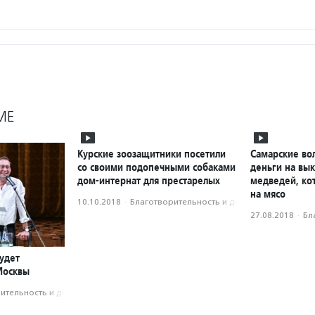
МЕ
Курские зоозащитники посетили
Самарские во
со своими подопечными собаками
деньги на вык
дом-интернат для престарелых
медведей, ко
на мясо
10.10.2018
·
Благотвори­тель­ность и доброволь­чест­во
27.08.2018
·
Бл
удет
Москвы
­тель­ность и доброволь­чест­во