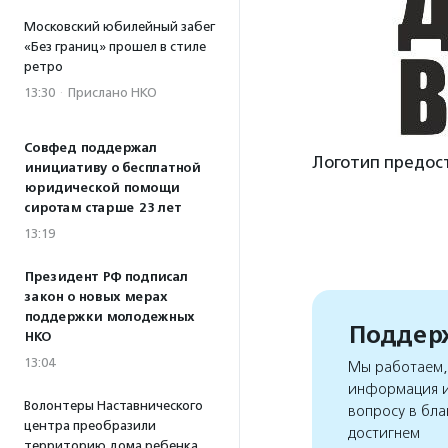
Московский юбилейный забег
«Без границ» прошел в стиле
ретро
13:30
·
Прислано НКО
Совфед поддержал
Логотип предос
инициативу о бесплатной
юридической помощи
сиротам старше 23 лет
13:19
Президент РФ подписал
закон о новых мерах
поддержки молодежных
Поддерж
НКО
13:04
Мы работаем, 
информация и
Волонтеры Наставнического
вопросу в бла
центра преобразили
достигнем
территорию дома ребенка