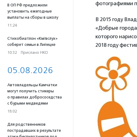
фотографиями п
В ОП РФ предложили
установить ежегодные
выплаты на сборы в школу
В 2015 году Вла
11:24
«Добрые города
которого нарис
Стихобиатлон «Км/вслух»
2018 году фести
соберет семьи в Липецке
10:32
·
Прислано НКО
05.08.2026
Автовладельцы Камчатки
могут получить стикеры
о правилах добрососедства
с бурыми медведями
18:02
Для родственников
пострадавших в результате
атаки беспилотников под