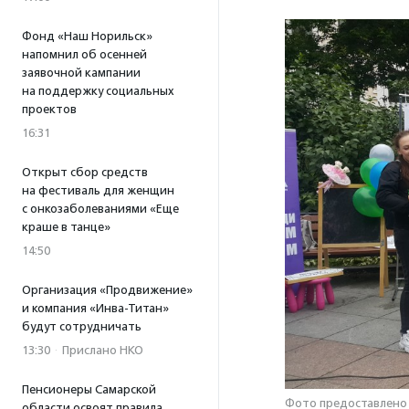
Фонд «Наш Норильск»
напомнил об осенней
заявочной кампании
на поддержку социальных
проектов
16:31
Открыт сбор средств
на фестиваль для женщин
с онкозаболеваниями «Еще
краше в танце»
14:50
Организация «Продвижение»
и компания «Инва-Титан»
будут сотрудничать
13:30
·
Прислано НКО
Пенсионеры Самарской
Фото предоставлено 
области освоят правила