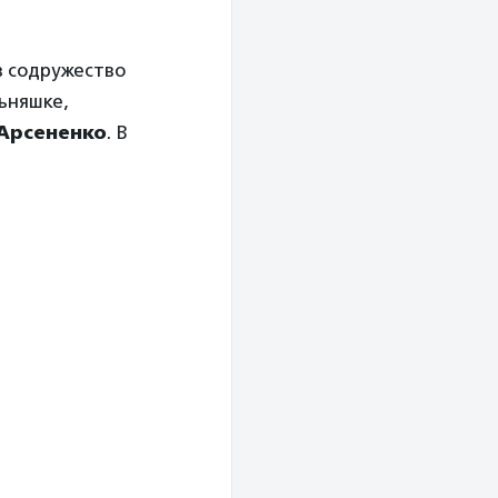
в содружество
ьняшке,
Арсененко
. В