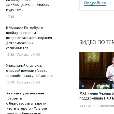
Подробнее
«Добро.Центр — человеку
будущего»
17:39
В Москве и Петербурге
пройдут тренинги
по профилактике выгорания
ВИДЕО ПО ТЕ
для помогающих
специалистов
15:32
·
Прислано НКО
Уникальный спектакль
о первой помощи «Гореть
звездой» покажут в Пушкино
13:58
·
Прислано НКО
МХТ имени Чехова б
Как культура помогает
поддерживать НКО 
говорить
о благотворительности:
03.10.2022
·
Благотвори
итоги второго «Теплого
вечера с Кольским»