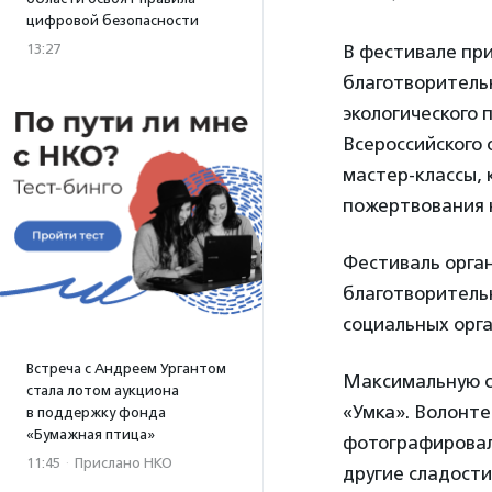
цифровой безопасности
13:27
В фестивале при
благотворительн
экологического 
Всероссийского 
мастер-классы, 
пожертвования 
Фестиваль орга
благотворитель
социальных орга
Встреча с Андреем Ургантом
Максимальную с
стала лотом аукциона
«Умка». Волонте
в поддержку фонда
«Бумажная птица»
фотографировал
11:45
·
Прислано НКО
другие сладости