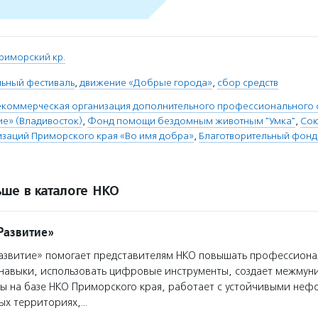
риморский кр.
льный фестиваль
,
движение «Добрые города»
,
сбор средств
екоммерческая организация дополнительного профессионального 
ие» (Владивосток)
,
Фонд помощи бездомным животным "Умка"
,
Сою
изаций Приморского края «Во имя добра»
,
Благотворительный фонд
ше в каталоге НКО
Развитие»
звитие» помогает представителям НКО повышать профессиона
 навыки, использовать цифровые инструменты, создает межмун
ы на базе НКО Приморского края, работает с устойчивыми не
ых территориях,…