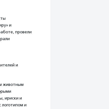
сты
иру» и
работе, провели
брали
ителей и
м животным
торыми
, ириски и
с логотипом и