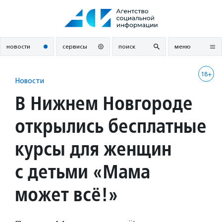
Перейти
к
содержанию
новости
сервисы
поиск
меню
18+
Новости
В Нижнем Новгороде
открылись бесплатные
курсы для женщин
с детьми «Мама
может всё!»