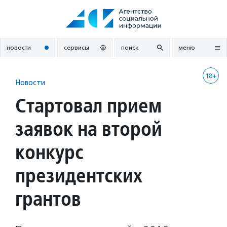
Перейти
к
содержанию
новости
сервисы
поиск
меню
18+
Новости
Стартовал прием
заявок на второй
конкурс
президентских
грантов