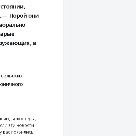
остоянии, —
.
— Порой они
 морально
тарые
ружающих, в
 сельских
моничного
аций, волонтеры,
сли эти новости
у вас появились