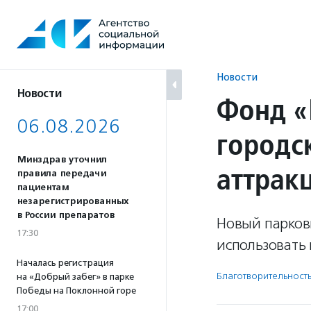
Перейти
к
содержанию
Новости
Новости
Фонд «
06.08.2026
городс
Минздрав уточнил
аттрак
правила передачи
пациентам
незарегистрированных
в России препаратов
Новый парков
17:30
использовать 
Началась регистрация
Благотвори­тель­ност
на «Добрый забег» в парке
Победы на Поклонной горе
17:00