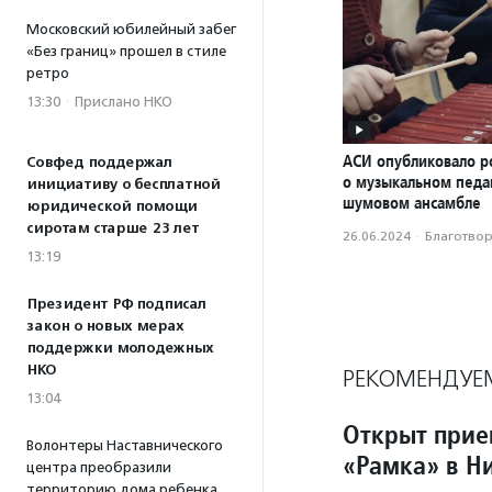
Московский юбилейный забег
«Без границ» прошел в стиле
ретро
13:30
·
Прислано НКО
АСИ опубликовало р
Совфед поддержал
о музыкальном педаг
инициативу о бесплатной
шумовом ансамбле
юридической помощи
сиротам старше 23 лет
26.06.2024
·
Благотвори
13:19
Президент РФ подписал
закон о новых мерах
поддержки молодежных
НКО
РЕКОМЕНДУЕ
13:04
Открыт прие
Волонтеры Наставнического
«Рамка» в Н
центра преобразили
территорию дома ребенка