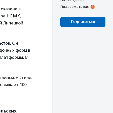
Поддержать нас
оказана в
ера НЛМК,
Подписаться
ий Липецкой
астов. Он
адочных форм в
 платформы. В
нглийском стиле.
ревышает 100
ельских