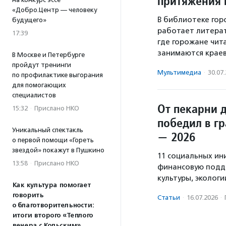
притяжения 
«Добро.Центр — человеку
В библиотеке гор
будущего»
работает литерат
17:39
где горожане чит
занимаются крае
В Москве и Петербурге
пройдут тренинги
Мультимедиа
·
30.07
по профилактике выгорания
для помогающих
специалистов
От пекарни 
15:32
·
Прислано НКО
победил в г
Уникальный спектакль
— 2026
о первой помощи «Гореть
звездой» покажут в Пушкино
11 социальных ин
13:58
·
Прислано НКО
финансовую подде
культуры, экологи
Как культура помогает
говорить
Статьи
·
16.07.2026
·
о благотворительности:
итоги второго «Теплого
вечера с Кольским»