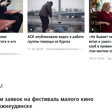
олик
АСИ опубликовало видео о работе
«Не бывает та
оге и его
группы помощи из Курска
встал и ушел»
клуб в прови
11.06.2024
·
Благотвори­тель­ность и доброволь­чест­во
стал местом 
­тель­ность и доброволь­чест­во
30.07.2026
·
Ку
М
м заявок на фестиваль малого кино
ижнеудинске