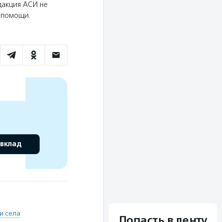
дакция АСИ не
ю помощи.
 вклад
и села
Попасть в ленту