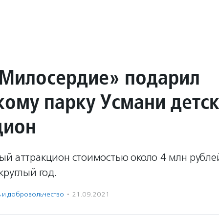
Милосердие» подарил
кому парку Усмани детс
цион
ый аттракцион стоимостью около 4 млн рубле
круглый год.
ь и доброволь­чест­во
·
21.09.2021