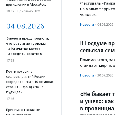
Фестиваль «Рамка
при колонии в Можайске
на малых территор
10:32
·
Прислано НКО
человек.
04.08.2026
Новости
·
04.08.2026
Биологи предупредили,
В Госдуме п
что развитие туризма
сельская сем
на Камчатке может
навредить косаткам
Помимо этого, з
17:59
стандарт мер под
Почти половина
Новости
·
30.07.2026
соцпредприятий России
сосредоточена в 10 регионах
страны — фонд «Наше
«Не бывает т
будущее»
17:46
и ушел»: ка
в провинциа
Принимаются заявки
на конкурс эссе