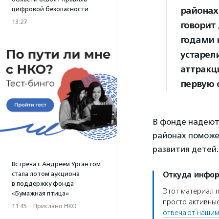
районах
цифровой безопасности
13:27
говорит
годами 
устарел
аттракц
первую 
В фонде надеютс
районах поможет
развития детей.
Встреча с Андреем Ургантом
стала лотом аукциона
Откуда инфо
в поддержку фонда
Этот материал 
«Бумажная птица»
просто активные
11:45
·
Прислано НКО
отвечают нашим