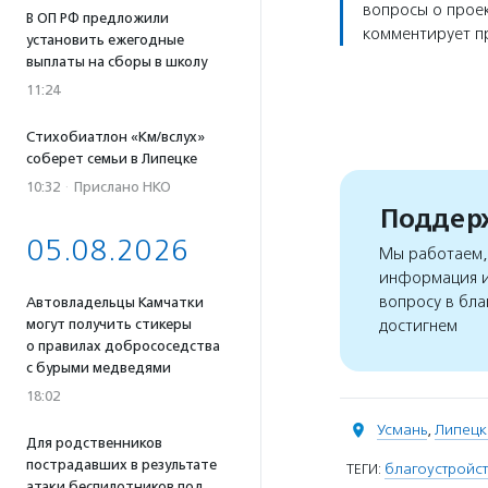
вопросы о проек
В ОП РФ предложили
комментирует пр
установить ежегодные
выплаты на сборы в школу
11:24
Стихобиатлон «Км/вслух»
соберет семьи в Липецке
10:32
·
Прислано НКО
Поддерж
05.08.2026
Мы работаем, 
информация и
вопросу в бла
Автовладельцы Камчатки
могут получить стикеры
достигнем
о правилах добрососедства
с бурыми медведями
18:02
Усмань
,
Липецк
Для родственников
пострадавших в результате
ТЕГИ:
благоустройс
атаки беспилотников под