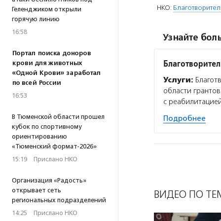
НКО:
Благотворите
Геленджиком открыли
горячую линию
16:58
Узнайте боль
Портал поиска доноров
Благотворите
крови для животных
«Одной Крови» заработал
Услуги:
Благот
по всей России
области грантов
16:53
с реабилитацией
В Тюменской области прошел
Подробнее
кубок по спортивному
ориентированию
«Тюменский формат-2026»
15:19
·
Прислано НКО
Организация «Радость»
открывает сеть
ВИДЕО ПО ТЕ
региональных подразделений
14:25
·
Прислано НКО