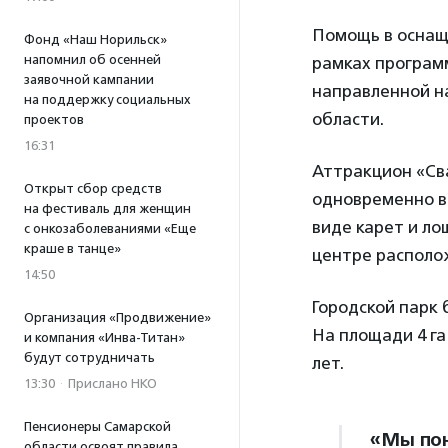
Помощь в оснащ
Фонд «Наш Норильск»
напомнил об осенней
рамках програм
заявочной кампании
направленной на
на поддержку социальных
области.
проектов
16:31
Аттракцион «Сва
Открыт сбор средств
одновременно в
на фестиваль для женщин
виде карет и ло
с онкозаболеваниями «Еще
краше в танце»
центре располо
14:50
Городской парк б
Организация «Продвижение»
На площади 4 га
и компания «Инва-Титан»
будут сотрудничать
лет.
13:30
·
Прислано НКО
Пенсионеры Самарской
«Мы пон
области освоят правила