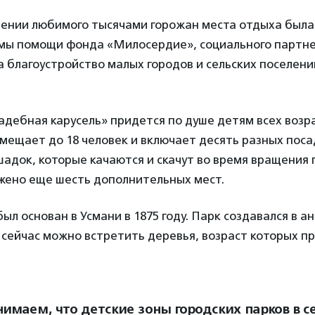
ении любимого тысячами горожан места отдыха была 
мы помощи фонда «Милосердие», социального партн
 благоустройство малых городов и сельских поселен
дебная карусель» придется по душе детям всех возр
мещает до 18 человек и включает десять разных пос
шадок, которые качаются и скачут во время вращения
жено еще шесть дополнительных мест.
ыл основан в Усмани в 1875 году. Парк создавался в а
 сейчас можно встретить деревья, возраст которых п
имаем, что детские зоны городских парков в с