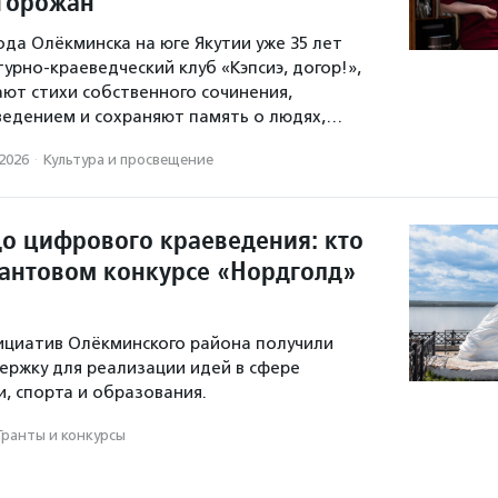
горожан
ода Олёкминска на юге Якутии уже 35 лет
урно-краеведческий клуб «Кэпсиэ, догор!»,
ают стихи собственного сочинения,
ведением и сохраняют память о людях,…
.2026
·
Культура и просвещение
до цифрового краеведения: кто
рантовом конкурсе «Нордголд»
ициатив Олёкминского района получили
ржку для реализации идей в сфере
и, спорта и образования.
Гранты и конкурсы