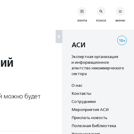
лента
поиск
меню
18+
АСИ
кий
Экспертная организация
и информационное
агентство некоммерческого
сектора
О нас
Контакты
й можно будет
Сотрудники
Мероприятия АСИ
Прислать новость
Полезная библиотека
Наши издания