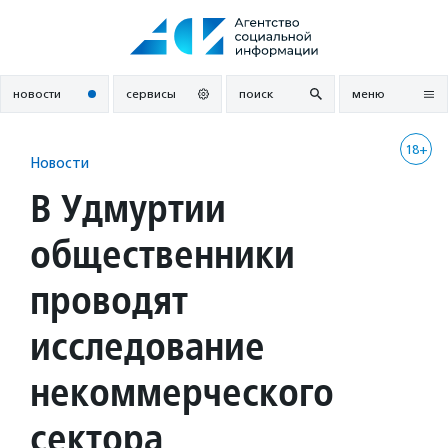
Перейти
к
содержанию
новости
сервисы
поиск
меню
18+
Новости
В Удмуртии
общественники
проводят
исследование
некоммерческого
сектора