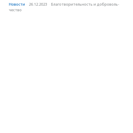
Новости
·
26.12.2023
·
Благотвори­тель­ность и доброволь­
чест­во