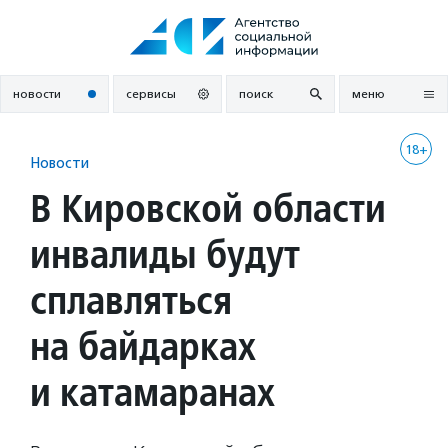
Перейти
к
содержанию
новости
сервисы
поиск
меню
18+
Новости
В Кировской области
инвалиды будут
сплавляться
на байдарках
и катамаранах