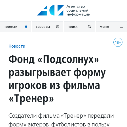
Перейти
к
содержанию
новости
сервисы
поиск
меню
18+
Новости
Фонд «Подсолнух»
разыгрывает форму
игроков из фильма
«Тренер»
Создатели фильма «Тренер» передали
форму актеров-футболистов в пользу