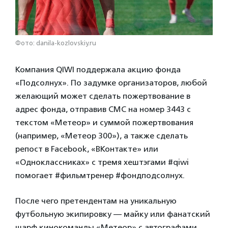
Фото: danila-kozlovskiy.ru
Компания QIWI поддержала акцию фонда
«Подсолнух». По задумке организаторов, любой
желающий может сделать пожертвование в
адрес фонда, отправив СМС на номер 3443 с
текстом «Метеор» и суммой пожертвования
(например, «Метеор 300»), а также сделать
репост в Facebook, «ВКонтакте» или
«Одноклассниках» с тремя хештэгами #qiwi
помогает #фильмтренер #фондподсолнух.
После чего претендентам на уникальную
футбольную экипировку — майку или фанатский
шарф кинокоманды «Метеор» с автографами