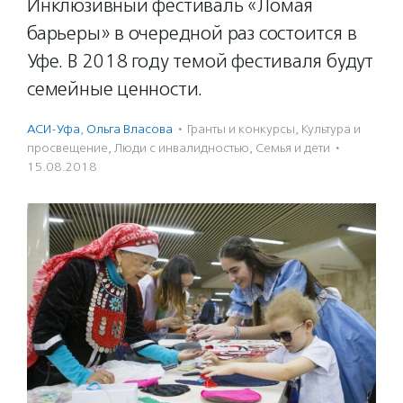
Инклюзивный фестиваль «Ломая
барьеры» в очередной раз состоится в
Уфе. В 2018 году темой фестиваля будут
семейные ценности.
АСИ-Уфа
,
Ольга Власова
·
Гранты и конкурсы
,
Культура и
просвещение
,
Люди с инвалидностью
,
Семья и дети
·
15.08.2018