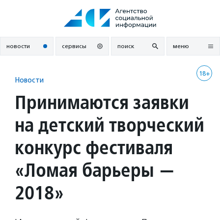
Перейти
к
содержанию
новости
сервисы
поиск
меню
18+
Новости
Принимаются заявки
на детский творческий
конкурс фестиваля
«Ломая барьеры —
2018»