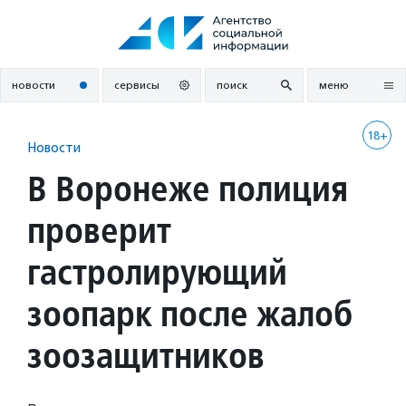
Перейти
к
содержанию
новости
сервисы
поиск
меню
18+
Новости
В Воронеже полиция
проверит
гастролирующий
зоопарк после жалоб
зоозащитников